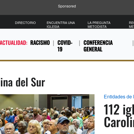
Sponsored
DIRECTORIO
ENCUENTRA UNA
LA PREGUNTA
RE
IGLESIA
METODISTA
ME
 ACTUALIDAD:
RACISMO
COVID-
CONFERENCIA
19
GENERAL
ina del Sur
Entidades de l
112 ig
Caroli