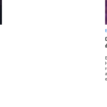
E
O
H