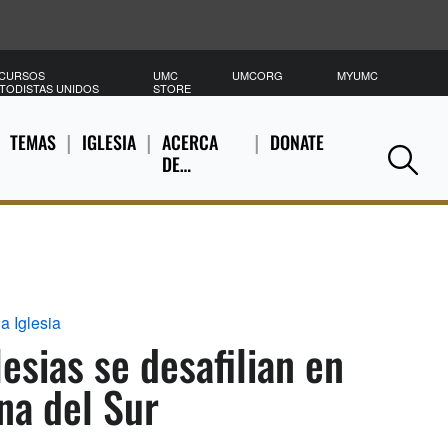
CURSOS
UMC
UMCORG
MYUMC
B
TODISTAS UNIDOS
STORE
TEMAS
IGLESIA
ACERCA
DONATE
DE…
Se
a Iglesia
lesias se desafilian en
na del Sur