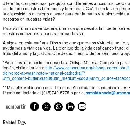
diferente; con personas que quizá son diferentes a nosotros, pero que
por lo tanto nuestros hermanos y hermanas. Cuánto en la vida per
la disposición o el valor o el amor para dar la mano y la bienvenida 
nosotros en nuestras vidas?
Para vivir una vida verdadera, una vida que desafía la muerte, se ne
nuestros corazones y nuestra forma de vivir.
Amigos, en esta mañana Dios sabe que queremos vivir totalmente, 
ayudarnos a vivir esa vida. La plenitud de la vida está dando fruto; el 
fruto del amor y la justicia. Que Jesús, nuestro Señor sea nuestra ay
*Para más información acerca de la Obispa Minerva Carca
ño
o para 
inglés, visite el enlace:
http://www.calpacumc.org/bishop-carcano/a-li
delivered-at-washington-national-cathedral/?
utm_content=buffer5aac8&utm_medium=social&utm_source=facebo
** Michelle Maldonado es la Directora Asociada de Comunicaciones H
Puede contactarle al (615)742-5775 o por el
mmaldonado@umcom.
compartir
Related Tags