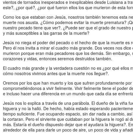
vientos de tornados inesperados e inexplicables desde Luisiana a trav
este?, ¿por qué?, ¿por qué fueron ellos los que murieron de esta form
Como los que estaban con Jesús, nosotros también tenemos esta ne
muerte nos asusta. ¿Cómo podemos evitar la muerte prematura? ¡Q
nuestro pecado tiene que ver?. ¿Puede ser que el grado de nuestro
y más susceptibles a las garras de la muerte?
Jesús no niega el poder del pecado o el hecho de que la muerte es re
Pero él nos invita a mirar el cuadro más grande. Dos veces nos dice
murieron porque eran más pecadores que los demás. Sin embargo, 
corazones y vidas, entonces seremos destruidos también.
El cuadro más grande y la verdadera cuestión no es ¿por qué ellos 
cómo nosotros vivimos antes que la muerte nos llegue?.
Oremos por los que han muerto y los que sufren profundamente por 
comprometiéndonos a vivir fielmente. Vivir fielmente tiene el poder 
e incluso hacer una diferencia en un mundo que cada día se enfrenta
Jesús nos lo explica a través de una parábola. El dueño de la viña fue
higuera y no la halló. De hecho, había estado esperando pacientemen
tiempo suficiente. Fue ocupando espacio, sin dar nada a cambio, as
la cortaran. Pero el sirviente que cuidaban por la higuera le rogó a
más. Estaría el dueño dispuesto dejar que el ayudara la higuera?. Em
alrededor de ella para darle un poco de aire, un poco de vida y aña