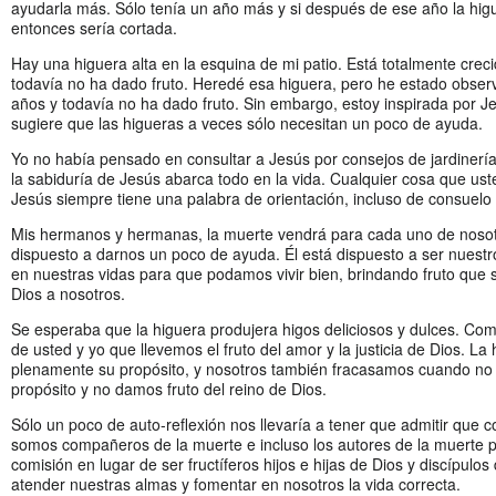
ayudarla más. Sólo tenía un año más y si después de ese año la higu
entonces sería cortada.
Hay una higuera alta en la esquina de mi patio. Está totalmente crec
todavía no ha dado fruto. Heredé esa higuera, pero he estado obse
años y todavía no ha dado fruto. Sin embargo, estoy inspirada por J
sugiere que las higueras a veces sólo necesitan un poco de ayuda.
Yo no había pensado en consultar a Jesús por consejos de jardinería,
la sabiduría de Jesús abarca todo en la vida. Cualquier cosa que us
Jesús siempre tiene una palabra de orientación, incluso de consuelo
Mis hermanos y hermanas, la muerte vendrá para cada uno de nosot
dispuesto a darnos un poco de ayuda. Él está dispuesto a ser nuestr
en nuestras vidas para que podamos vivir bien, brindando fruto que 
Dios a nosotros.
Se esperaba que la higuera produjera higos deliciosos y dulces. Co
de usted y yo que llevemos el fruto del amor y la justicia de Dios. La
plenamente su propósito, y nosotros también fracasamos cuando no
propósito y no damos fruto del reino de Dios.
Sólo un poco de auto-reflexión nos llevaría a tener que admitir que
somos compañeros de la muerte e incluso los autores de la muerte p
comisión en lugar de ser fructíferos hijos e hijas de Dios y discípulo
atender nuestras almas y fomentar en nosotros la vida correcta.