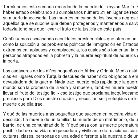
Terminamos esta semana recordando la muerte de Trayvon Martin. 
haber estado celebrando su cumpleaños número 21 en lugar de recor
su muerte innecesaria. Las muertes en curso de los jóvenes negros
aquellos que se supone que deben protegerlos y mantenerlos a salv
todavía tenemos que llevar el fruto de la justicia en este país.
Continuamos escuchando candidatos presidenciales que ofrecen u
como la solución a los problemas políticos de inmigración en Estad
extremos en aplausos y complacencia, los cuales sólo fomentan la mu
personas atrapadas en la pobreza y la muerte espiritual de aquellos
importa.
Los cadáveres de los niños pequeños de África y Oriente Medio están
olas en lugares como Turquía después de haber sido obligados a emi
devastadora de la guerra. Nada trae muerte más rápida que la guerra
mundo son la promesa de la vida y si mueren, también muere nuest
llevar el fruto del testigo fiel - ese testigo que proclama inequívoca
preciosos para Dios nuestro creador y necesitan ser protegidos de lo
muerte que ella trae.
Y qué de las muertes más pequeñas que suceden en nuestra vida dia
descuido. La muerte de un familiar, la muerte de un matrimonio, de 
barrio, de una comunidad de fe. Y qué pasa con la muerte prematura
posibilidad de una vida enriquecedora y vivificante de relaciones con
culturas, clases, personas de una edad diferente a la nuestra o de u