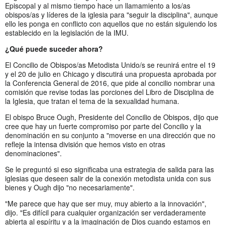
Episcopal y al mismo tiempo hace un llamamiento a los/as
obispos/as y líderes de la iglesia para "seguir la disciplina", aunque
ello les ponga en conflicto con aquellos que no están siguiendo los
establecido en la legislación de la IMU.
¿Qué puede suceder ahora?
El Concilio de Obispos/as Metodista Unido/s se reunirá entre el 19
y el 20 de julio en Chicago y discutirá una propuesta aprobada por
la Conferencia General de 2016, que pide al concilio nombrar una
comisión que revise todas las porciones del Libro de Disciplina de
la Iglesia, que tratan el tema de la sexualidad humana.
El obispo Bruce Ough, Presidente del Concilio de Obispos, dijo que
cree que hay un fuerte compromiso por parte del Concilio y la
denominación en su conjunto a "moverse en una dirección que no
refleje la intensa división que hemos visto en otras
denominaciones".
Se le preguntó si eso significaba una estrategia de salida para las
iglesias que deseen salir de la conexión metodista unida con sus
bienes y Ough dijo "no necesariamente".
"Me parece que hay que ser muy, muy abierto a la innovación",
dijo. "Es difícil para cualquier organización ser verdaderamente
abierta al espíritu y a la imaginación de Dios cuando estamos en