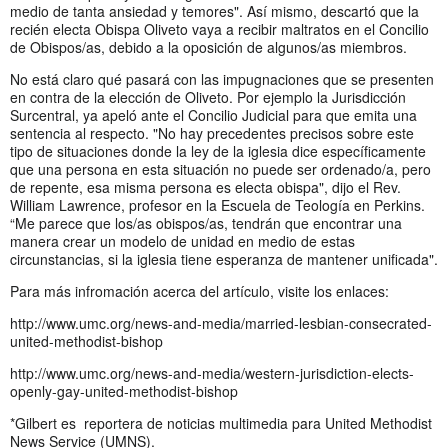
medio de tanta ansiedad y temores". Así mismo, descartó que la
recién electa Obispa Oliveto vaya a recibir maltratos en el Concilio
de Obispos/as, debido a la oposición de algunos/as miembros.
No está claro qué pasará con las impugnaciones que se presenten
en contra de la elección de Oliveto. Por ejemplo la Jurisdicción
Surcentral, ya apeló ante el Concilio Judicial para que emita una
sentencia al respecto. "No hay precedentes precisos sobre este
tipo de situaciones donde la ley de la iglesia dice específicamente
que una persona en esta situación no puede ser ordenado/a, pero
de repente, esa misma persona es electa obispa", dijo el Rev.
William Lawrence, profesor en la Escuela de Teología en Perkins.
“Me parece que los/as obispos/as, tendrán que encontrar una
manera crear un modelo de unidad en medio de estas
circunstancias, si la iglesia tiene esperanza de mantener unificada".
Para más infromación acerca del artículo, visite los enlaces:
http://www.umc.org/news-and-media/married-lesbian-consecrated-
united-methodist-bishop
http://www.umc.org/news-and-media/western-jurisdiction-elects-
openly-gay-united-methodist-bishop
*Gilbert es reportera de noticias multimedia para United Methodist
News Service (UMNS).