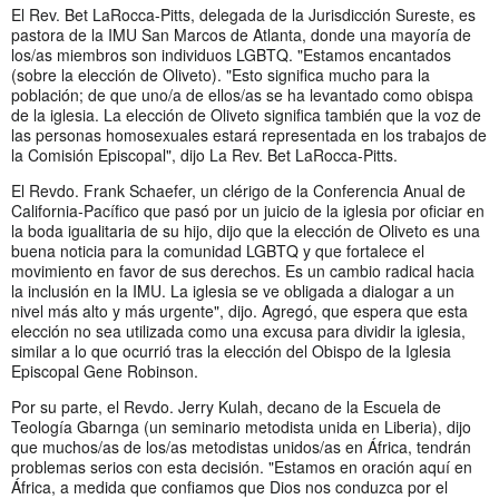
El Rev. Bet LaRocca-Pitts, delegada de la Jurisdicción Sureste, es
pastora de la IMU San Marcos de Atlanta, donde una mayoría de
los/as miembros son individuos LGBTQ. "Estamos encantados
(sobre la elección de Oliveto). "Esto significa mucho para la
población; de que uno/a de ellos/as se ha levantado como obispa
de la iglesia. La elección de Oliveto significa también que la voz de
las personas homosexuales estará representada en los trabajos de
la Comisión Episcopal", dijo La Rev. Bet LaRocca-Pitts.
El Revdo. Frank Schaefer, un clérigo de la Conferencia Anual de
California-Pacífico que pasó por un juicio de la iglesia por oficiar en
la boda igualitaria de su hijo, dijo que la elección de Oliveto es una
buena noticia para la comunidad LGBTQ y que fortalece el
movimiento en favor de sus derechos. Es un cambio radical hacia
la inclusión en la IMU. La iglesia se ve obligada a dialogar a un
nivel más alto y más urgente", dijo. Agregó, que espera que esta
elección no sea utilizada como una excusa para dividir la iglesia,
similar a lo que ocurrió tras la elección del Obispo de la Iglesia
Episcopal Gene Robinson.
Por su parte, el Revdo. Jerry Kulah, decano de la Escuela de
Teología Gbarnga (un seminario metodista unida en Liberia), dijo
que muchos/as de los/as metodistas unidos/as en África, tendrán
problemas serios con esta decisión. "Estamos en oración aquí en
África, a medida que confiamos que Dios nos conduzca por el