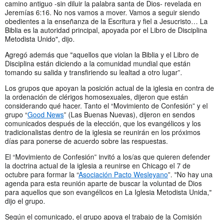
camino antiguo -sin diluir la palabra santa de Dios- revelada en
Jeremías 6:16. No nos vamos a mover. Vamos a seguir siendo
obedientes a la enseñanza de la Escritura y fiel a Jesucristo… La
Biblia es la autoridad principal, apoyada por el Libro de Disciplina
Metodista Unido", dijo.
Agregó además que "aquellos que violan la Biblia y el Libro de
Disciplina están diciendo a la comunidad mundial que están
tomando su salida y transfiriendo su lealtad a otro lugar”.
Los grupos que apoyan la posición actual de la iglesia en contra de
la ordenación de clérigos homosexuales, dijeron que están
considerando qué hacer. Tanto el “Movimiento de Confesión” y el
grupo “
Good News
” (Las Buenas Nuevas), dijeron en sendos
comunicados después de la elección, que los evangélicos y los
tradicionalistas dentro de la iglesia se reunirán en los próximos
días para ponerse de acuerdo sobre las respuestas.
El “Movimiento de Confesión” invitó a los/as que quieren defender
la doctrina actual de la iglesia a reunirse en Chicago el 7 de
octubre para formar la “
Asociación Pacto Wesleyano
”. "No hay una
agenda para esta reunión aparte de buscar la voluntad de Dios
para aquellos que son evangélicos en La Iglesia Metodista Unida,"
dijo el grupo.
Según el comunicado, el grupo apoya el trabajo de la Comisión