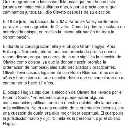
Quiero agradecer a los/as candidatos/as que han hecho esta
jornada conmigo estos últimos días, y por la gracia con la que
caminamos juntos/as”, dijo Oliveto después de su elección.
El 16 de julio, los bancos de la IMU Paradise Valley se llenaron
para ver la consagración de Oliveto. Como la primera lesbiana en
ser elegida obispa, no recibió la misma afirmación de toda la
denominación.
El día de la consagración, ella y el obispo Grant Hagiya, Área
Episcopal Noroeste, dieron una conferencia de prensa donde
respondieron preguntas acerca de lo que significa la elección de
Oliveto como obispa, ya que la denominación prohíbe la
ordenación de homosexuales auto-declarados y practicantes.
Oliveto lleva casada legalmente con Robin Ridenour más de dos
años y han estado en una relación desde que se conocieron en un
campamento hace 17 años.
El obispo Hagiya dijo que la elección de Oliveto fue llevada por el
Espíritu Santo. "Entendemos que puede haber algunas
consecuencias políticas, pero en nuestra opinión ella la persona
más calificada. No era una cuestión de la orientación (sexual), era
una cuestión de quién era el/la mejor líder espiritual. El cuerpo de
la jurisdicción habló y dijo: ‘Sí, ella es la persona’”, dijo el obispo
Hagiya.