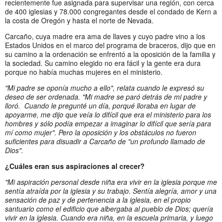
recientemente fue asignada para supervisar una región, con cerca
de 400 iglesias y 78.000 congregantes desde el condado de Kern a
la costa de Oregón y hasta el norte de Nevada.
Carcaño, cuya madre era ama de llaves y cuyo padre vino a los
Estados Unidos en el marco del programa de braceros, dijo que en
su camino a la ordenación se enfrentó a la oposición de la familia y
la sociedad. Su camino elegido no era fácil y la gente era dura
porque no había muchas mujeres en el ministerio.
"Mi padre se oponía mucho a ello", relata cuando le expresó su
deseo de ser ordenada. "Mi madre se paró detrás de mi padre y
lloró. Cuando le pregunté un día, porqué lloraba en lugar de
apoyarme, me dijo que veía lo difícil que era el ministerio para los
hombres y sólo podía empezar a imaginar lo difícil que sería para
mí como mujer". Pero la oposición y los obstáculos no fueron
suficientes para disuadir a Carcaño de "un profundo llamado de
Dios".
¿Cuáles eran sus aspiraciones al crecer?
"Mi aspiración personal desde niña era vivir en la iglesia porque me
sentía atraída por la iglesia y su trabajo. Sentía alegría, amor y una
sensación de paz y de pertenencia a la iglesia, en el propio
santuario como el edificio que albergaba al pueblo de Dios; quería
vivir en la iglesia. Cuando era niña, en la escuela primaria, y luego