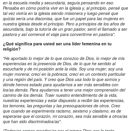
en la escuela media y secundaria, seguía pensando en eso.
Pensaba en cómo podría vivir en la iglesia y, al principio, pensé que
tal vez viviría en la iglesia siendo misionera y luego pensé que
quizás sería una diaconisa, que fue un papel para las mujeres en
nuestra iglesia desde el principio. Pero a principios de los años de
secundaria, bajo la tutoría de un gran pastor, sentí el llamado a ser
pastora y así comencé el viaje para convertirme en pastora".
¿Qué significa para usted ser una líder femenina en tu
religión?
"He aportado lo mejor de lo que conozco de Dios, lo mejor de mis
experiencias en la presencia de Dios, de lo que he sentido al
escucharle y de mi posición ante la vida. Soy una mujer; soy una
mujer morena; crecí en la pobreza; crecí en un contexto particular
y una región del país. Y creo que Dios usa todo lo que somos y
dónde hemos estado para ayudarnos a ser más sensibles con
los/as demás. Para ayudarnos a tener una mejor comprensión del
camino de los demás. Traer nuestro entendimiento de la vida,
nuestras experiencias y estar dispuesto a recibir las experiencias,
los temores, las preguntas y las preocupaciones de otros. Creo
que cuando se experimenta racismo, sexismo y clasismo, es de
esperarse que el corazón, mi corazón, sea más sensible a otros/as
que han sido discriminados/as".
"Todos/as somos creados/as por el mismo Dios; por lo tanto,