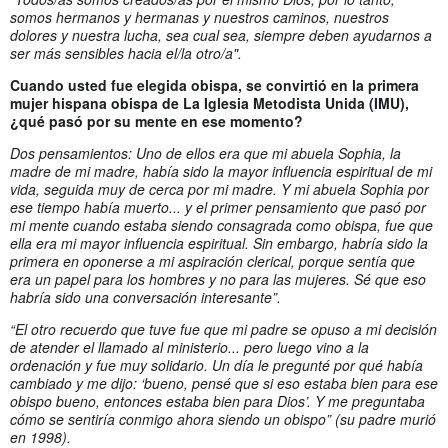
somos hermanos y hermanas y nuestros caminos, nuestros
dolores y nuestra lucha, sea cual sea, siempre deben ayudarnos a
ser más sensibles hacia el/la otro/a".
Cuando usted fue elegida obispa, se convirtió en la primera
mujer hispana obispa de La Iglesia Metodista Unida (IMU),
¿qué pasó por su mente en ese momento?
Dos pensamientos: Uno de ellos era que mi abuela Sophia, la
madre de mi madre, había sido la mayor influencia espiritual de mi
vida, seguida muy de cerca por mi madre. Y mi abuela Sophia por
ese tiempo había muerto... y el primer pensamiento que pasó por
mi mente cuando estaba siendo consagrada como obispa, fue que
ella era mi mayor influencia espiritual. Sin embargo, habría sido la
primera en oponerse a mi aspiración clerical, porque sentía que
era un papel para los hombres y no para las mujeres. Sé que eso
habría sido una conversación interesante”.
“El otro recuerdo que tuve fue que mi padre se opuso a mi decisión
de atender el llamado al ministerio... pero luego vino a la
ordenación y fue muy solidario. Un día le pregunté por qué había
cambiado y me dijo: ‘bueno, pensé que si eso estaba bien para ese
obispo bueno, entonces estaba bien para Dios’. Y me preguntaba
cómo se sentiría conmigo ahora siendo un obispo” (su padre murió
en 1998).