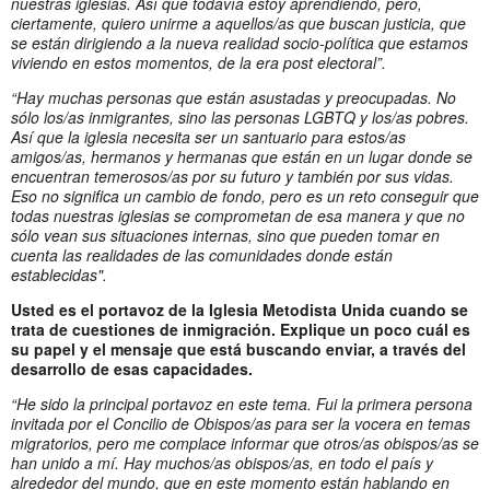
nuestras iglesias. Así que todavía estoy aprendiendo, pero,
ciertamente, quiero unirme a aquellos/as que buscan justicia, que
se están dirigiendo a la nueva realidad socio-política que estamos
viviendo en estos momentos, de la era post electoral”.
“Hay muchas personas que están asustadas y preocupadas. No
sólo los/as inmigrantes, sino las personas LGBTQ y los/as pobres.
Así que la iglesia necesita ser un santuario para estos/as
amigos/as, hermanos y hermanas que están en un lugar donde se
encuentran temerosos/as por su futuro y también por sus vidas.
Eso no significa un cambio de fondo, pero es un reto conseguir que
todas nuestras iglesias se comprometan de esa manera y que no
sólo vean sus situaciones internas, sino que pueden tomar en
cuenta las realidades de las comunidades donde están
establecidas".
Usted es el portavoz de la Iglesia Metodista Unida cuando se
trata de cuestiones de inmigración. Explique un poco cuál es
su papel y el mensaje que está buscando enviar, a través del
desarrollo de esas capacidades.
“He sido la principal portavoz en este tema. Fui la primera persona
invitada por el Concilio de Obispos/as para ser la vocera en temas
migratorios, pero me complace informar que otros/as obispos/as se
han unido a mí. Hay muchos/as obispos/as, en todo el país y
alrededor del mundo, que en este momento están hablando en