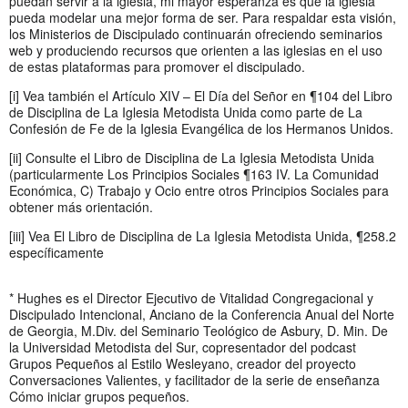
puedan servir a la iglesia, mi mayor esperanza es que la iglesia
pueda modelar una mejor forma de ser. Para respaldar esta visión,
los Ministerios de Discipulado continuarán ofreciendo seminarios
web y produciendo recursos que orienten a las iglesias en el uso
de estas plataformas para promover el discipulado.
[i] Vea también el Artículo XIV – El Día del Señor en ¶104 del Libro
de Disciplina de La Iglesia Metodista Unida como parte de La
Confesión de Fe de la Iglesia Evangélica de los Hermanos Unidos.
[ii] Consulte el Libro de Disciplina de La Iglesia Metodista Unida
(particularmente Los Principios Sociales ¶163 IV. La Comunidad
Económica, C) Trabajo y Ocio entre otros Principios Sociales para
obtener más orientación.
[iii] Vea El Libro de Disciplina de La Iglesia Metodista Unida, ¶258.2
específicamente
* Hughes es el Director Ejecutivo de Vitalidad Congregacional y
Discipulado Intencional, Anciano de la Conferencia Anual del Norte
de Georgia, M.Div. del Seminario Teológico de Asbury, D. Min. De
la Universidad Metodista del Sur, copresentador del podcast
Grupos Pequeños al Estilo Wesleyano, creador del proyecto
Conversaciones Valientes, y facilitador de la serie de enseñanza
Cómo iniciar grupos pequeños.