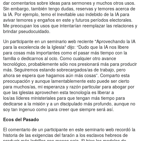
dar comentarios sobre ideas para sermones y muchos otros usos.
Sin embargo, también tengo dudas, reservas y temores acerca de
la IA. Por ejemplo, temo el inevitable uso indebido de la IA para
avivar temores y engaños en este y futuros períodos electorales.
Me preocupan los usos que intentarían reemplazar las relaciones y
brindar pseudocuidado.
Un participante en un seminario web reciente "Aprovechando la IA
para la excelencia de la Iglesia" dijo: “Dudo que la IA nos libere
para cosas más importantes como el pasar más tiempo con la
familia o dedicarnos al ocio. Como cualquier otro avance
tecnológico, probablemente sólo nos presionará más para producir
más. Seguiremos estando sobrecargados/as de trabajo, pero
ahora se espera que hagamos aún más cosas”. Comparto esta
preocupación y aunque lamentablemente esto puede ser cierto
para muchos/as, mi esperanza y razón particular para abogar por
que las iglesias aprovechen esta tecnología es liberar a
los/as líderes ministeriales para que tengan más tiempo para
dedicarse a la misión y a un discipulado más profundo, aunque no
soy tan ingenuo como para creer que siempre será así.
Ecos del Pasado
El comentario de un participante en este seminario web recordó la
historia de las exigencias del faraón a los esclavos hebreos de
producir más ladrillos con menos paja. Si bien los modelos de