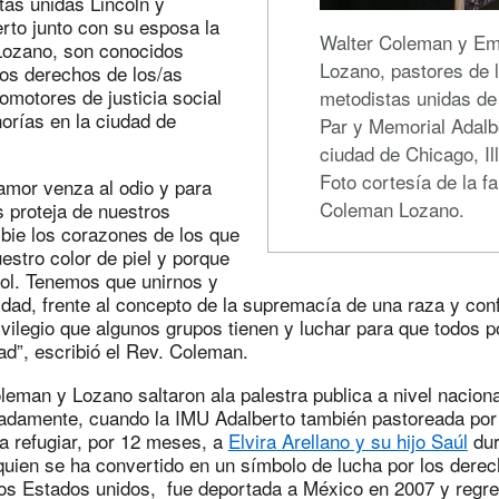
tas unidas Lincoln y
rto junto con su esposa la
Walter Coleman y E
ozano, son conocidos
Lozano, pastores de l
los derechos de los/as
omotores de justicia social
metodistas unidas de
orías en la ciudad de
Par y Memorial Adalb
ciudad de Chicago, Ill
Foto cortesía de la fa
amor venza al odio y para
Coleman Lozano.
s proteja de nuestros
ie los corazones de los que
estro color de piel y porque
ol. Tenemos que unirnos y
ldad, frente al concepto de la supremacía de una raza y conf
vilegio que algunos grupos tienen y luchar para que todos 
dad”, escribió el Rev. Coleman.
leman y Lozano saltaron ala palestra publica a nivel nacion
damente, cuando la IMU Adalberto también pastoreada por e
a refugiar, por 12 meses, a
Elvira Arellano y su hijo Saúl
dur
quien se ha convertido en un símbolo de lucha por los derec
los Estados unidos, fue deportada a México en 2007 y regr