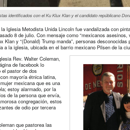
istas identificados con el Ku Klux Klan y el candidato repúblicano Do
 la Iglesia Metodista Unida Lincoln fue vandalizada con pint
pasado 8 de julio. Con mensaje como “mexicanos asesinos, v
lux Klan y “(Donald) Trump manda”, personas desconocidas p
a a la iglesia, ubicada en el barrio mexicano Pilsen de la c
iglesia Rev. Walter Coleman,
ágina de facebook lo
 el pastor de dos
con mayoría étnica latina,
 mujer mexicana que es una
la; estoy alarmado, por la
los de la persona que envía,
amorosa congregación, estos
ntes de odio por tercera
leman que pastorea las