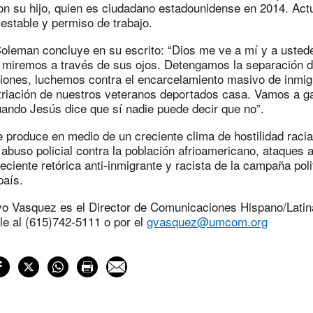
on su hijo, quien es ciudadano estadounidense en 2014. Act
 estable y permiso de trabajo.
Coleman concluye en su escrito: “Dios me ve a mí y a uste
, miremos a través de sus ojos. Detengamos la separación de
ciones, luchemos contra el encarcelamiento masivo de inmig
triación de nuestros veteranos deportados casa. Vamos a g
uando Jesús dice que sí nadie puede decir que no”.
 produce en medio de un creciente clima de hostilidad raci
abuso policial contra la población afrioamericano, ataques a
reciente retórica anti-inmigrante y racista de la campaña poli
país.
vo Vasquez es el Director de Comunicaciones Hispano/Latin
le al (615)742-5111 o por el
gvasquez@umcom.org