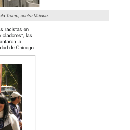
nald Trump, contra México.
as racistas en
ioladores”, las
intaron la
iudad de Chicago.