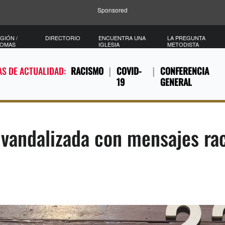
Sponsored
GIÓN /
DIRECTORIO
ENCUENTRA UNA
LA PREGUNTA
IOMAS
IGLESIA
METODISTA
S DE ACTUALIDAD:
RACISMO
COVID-
CONFERENCIA
19
GENERAL
vandalizada con mensajes rac