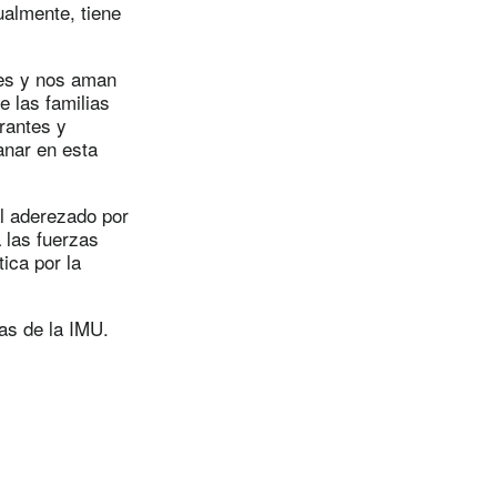
ualmente, tiene
des y nos aman
 las familias
rantes y
anar en esta
al aderezado por
 las fuerzas
tica por la
as de la IMU.