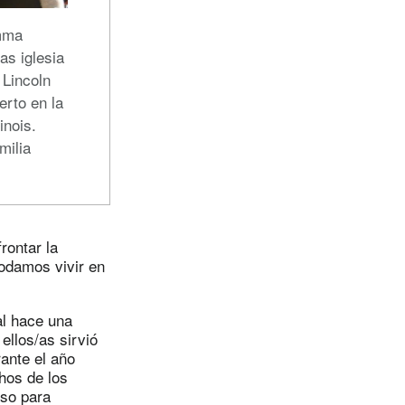
mma
as iglesia
 Lincoln
erto en la
inois.
milia
rontar la
podamos vivir en
al hace una
llos/as sirvió
ante el año
hos de los
eso para