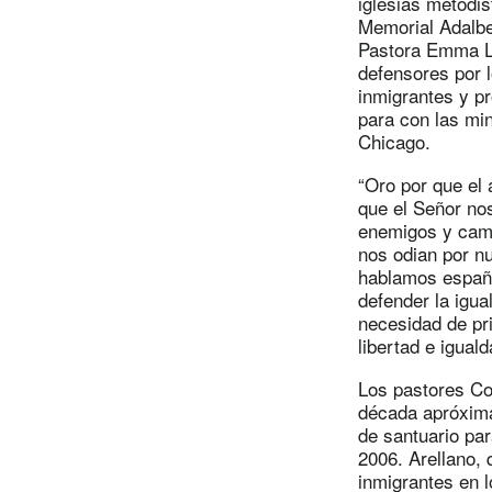
iglesias metodis
Memorial Adalbe
Pastora Emma L
defensores por 
inmigrantes y pr
para con las min
Chicago.
“Oro por que el 
que el Señor no
enemigos y camb
nos odian por nu
hablamos españ
defender la igua
necesidad de pri
libertad e igual
Los pastores Co
década apróxima
de santuario par
2006. Arellano, 
inmigrantes en 