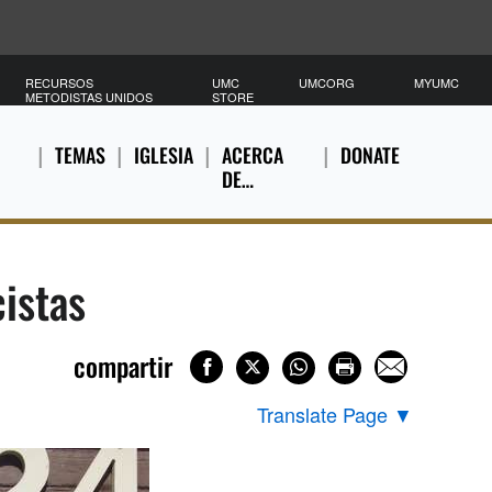
RECURSOS
UMC
UMCORG
MYUMC
METODISTAS UNIDOS
STORE
TEMAS
IGLESIA
ACERCA
DONATE
DE…
istas
compartir
Translate Page
▼