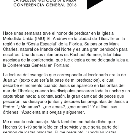
Hace unas semanas tuve el honor de predicar en la Iglesia
Metodista Unida (IMU) St. Andrew en la ciudad de Titusville en la
región de la “Costa Espacial” de la Florida. Su pastor es Mark
Charles, natural de Irlanda del Norte y es una gran bendición para
nosotros. Una de sus miembros es Rachael Sumner, líder laica
asociada de la conferencia, que fue elegida como delegada laica a
la Conferencia General en Portland.
La lectura del evangelio que correspondía al leccionario era la de
Juan 21 (texto que sería la base de mi predicación), el cual
describe el momento cuando Jesús se apareció en las orillas del
mar de Tiberias; cuando los discípulos pescaron toda la noche y no
capturaban nada; a continuación, la gran cantidad de peces que
pescaron, su desayuno juntos y después las preguntas de Jesús a
Pedro: "¿Me amas?, ¿me amas?, ¿me amas?" Y al final, sus
órdenes: “Apacienta mis ovejas y sígueme".
Me encanta este pasaje. Mark también me había dicho que
Hechos 9: 1-19 seria leído en el servicio y que sería parte del
sermón de los/as niños/as. El me preguntó, "¿podrían los/as