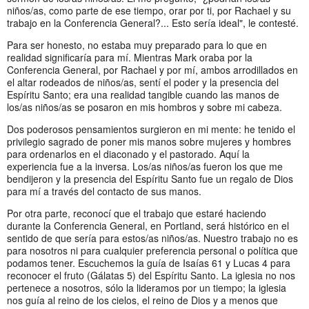
niños/as, como parte de ese tiempo, orar por ti, por Rachael y su
trabajo en la Conferencia General?... Esto sería ideal", le contesté.
Para ser honesto, no estaba muy preparado para lo que en
realidad significaría para mí. Mientras Mark oraba por la
Conferencia General, por Rachael y por mí, ambos arrodillados en
el altar rodeados de niños/as, sentí el poder y la presencia del
Espíritu Santo; era una realidad tangible cuando las manos de
los/as niños/as se posaron en mis hombros y sobre mi cabeza.
Dos poderosos pensamientos surgieron en mi mente: he tenido el
privilegio sagrado de poner mis manos sobre mujeres y hombres
para ordenarlos en el diaconado y el pastorado. Aquí la
experiencia fue a la inversa. Los/as niños/as fueron los que me
bendijeron y la presencia del Espíritu Santo fue un regalo de Dios
para mí a través del contacto de sus manos.
Por otra parte, reconocí que el trabajo que estaré haciendo
durante la Conferencia General, en Portland, será histórico en el
sentido de que sería para estos/as niños/as. Nuestro trabajo no es
para nosotros ni para cualquier preferencia personal o política que
podamos tener. Escuchemos la guía de Isaías 61 y Lucas 4 para
reconocer el fruto (Gálatas 5) del Espíritu Santo. La iglesia no nos
pertenece a nosotros, sólo la lideramos por un tiempo; la iglesia
nos guía al reino de los cielos, el reino de Dios y a menos que