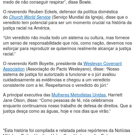
medo de não conseguir respirar”, disse Bowie.
O reverendo Reuben Eckels, defensor da política doméstica
do
Church World Service
(Serviço Mundial da Igreja), disse que o
veredicto tem potencial para ser um momento crucial na história da
justiça racial na América.
“Um veredicto não muda todo um sistema ou cultura, mas fornece
um senso de responsabilidade que nós, como nação, devemos nos
esforçar para reproduzir se quisermos realmente alcançar a justiça
racial.”
O reverendo Keith Boyette, presidente da
Wesleyan Covenant
Association
(Associação do Pacto Wesleyano), disse: “Nosso
sistema de justiça foi autorizado a funcionar e o júri avaliou
cuidadosamente as evidências e chegou a um veredicto
consistente com a lei. Respeitamos o veredicto do júri.”
A principal executiva das
Mulheres Metodistas Unidas
, Harriett
Jane Olson, disse: “Como pessoas de fé, nós celebramos
enquanto continuamos nosso trabalho de defesa de direitos. Que a
justiça desça como as águas, hoje e nos dias que virão.”
*Esta história foi compilada e relatada pelos repórteres da Notícias