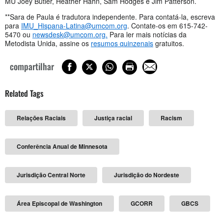
MU Joey Butler, Heather Hahn, Sam Hodges e Jim Patterson.
**Sara de Paula é tradutora independente. Para contatá-la, escreva
para
IMU_Hispana-Latina@umcom.org
. Contate-os em 615-742-
5470 ou
newsdesk@umcom.org
.
Para ler mais notícias da
Metodista Unida, assine os
resumos quinzenais
gratuitos.
compartilhar
Related Tags
Relações Raciais
Justiça racial
Racism
Conferência Anual de Minnesota
Jurisdição Central Norte
Jurisdição do Nordeste
Área Episcopal de Washington
GCORR
GBCS