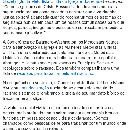
Society
(
Junta Metodista Unida da Igreja e Sociedade
) escreveu:
"Como seguidores de Cristo Ressuscitado, devemos nomear a
supremacia branca como pecado e declarar que a verdadeira
justiça só será alcançada quando reconstruirmos os sistemas de
segurança pública em cada um de nossos comunidades para que
negros, pardos, indígenas e pessoas de cor recebam proteção e
segurança equitativas.”
A Conferência de Baltimore-Washington, os Metodistas Negros
para a Renovação da Igreja e as Mulheres Metodistas Unidas
emitiram uma declaração conjunta chamando os Metodistas
Unidos à ação, incluindo o trabalho para uma reforma policial
abrangente, levantando e praticando os Princípios Sociais e
resoluções sobre o racismo. Eles também compartilharam uma
lista de
recursos para trabalhar pelo antirracismo
.
Na sequência do veredicto, o Conselho Metodista Unido de Bispos
divulgou
uma declaração
apelando ao desmantelamento do
racismo sistémico e lembrando a igreja do seu mandato bíblico de
trabalhar pela justiça.
“A violência racial vivida por comunidades de cor nos levou a
pensar mais profundamente sobre como a supremacia branca
funciona em nossa sociedade”, diz a declaração. “Somos
chamados como pessoas de fé para trabalhar por um mundo onde
o amor, a paz e a justiça reinem.”