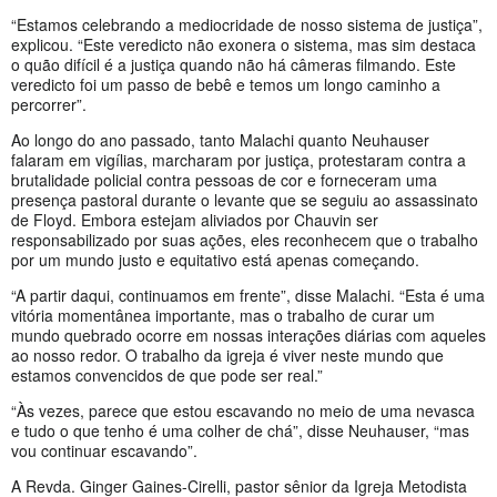
“Estamos celebrando a mediocridade de nosso sistema de justiça”,
explicou. “Este veredicto não exonera o sistema, mas sim destaca
o quão difícil é a justiça quando não há câmeras filmando. Este
veredicto foi um passo de bebê e temos um longo caminho a
percorrer”.
Ao longo do ano passado, tanto Malachi quanto Neuhauser
falaram em vigílias, marcharam por justiça, protestaram contra a
brutalidade policial contra pessoas de cor e forneceram uma
presença pastoral durante o levante que se seguiu ao assassinato
de Floyd. Embora estejam aliviados por Chauvin ser
responsabilizado por suas ações, eles reconhecem que o trabalho
por um mundo justo e equitativo está apenas começando.
“A partir daqui, continuamos em frente”, disse Malachi. “Esta é uma
vitória momentânea importante, mas o trabalho de curar um
mundo quebrado ocorre em nossas interações diárias com aqueles
ao nosso redor. O trabalho da igreja é viver neste mundo que
estamos convencidos de que pode ser real.”
“Às vezes, parece que estou escavando no meio de uma nevasca
e tudo o que tenho é uma colher de chá”, disse Neuhauser, “mas
vou continuar escavando”.
A Revda. Ginger Gaines-Cirelli, pastor sênior da Igreja Metodista