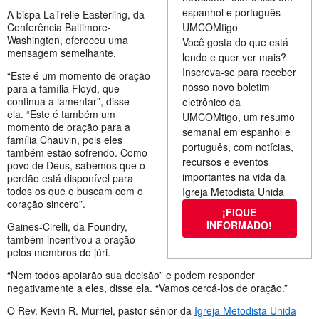
espanhol e português
A bispa LaTrelle Easterling, da
Conferência Baltimore-
UMCOMtigo
Washington, ofereceu uma
Você gosta do que está
mensagem semelhante.
lendo e quer ver mais?
Inscreva-se para receber
“Este é um momento de oração
nosso novo boletim
para a família Floyd, que
continua a lamentar”, disse
eletrônico da
ela. “Este é também um
UMCOMtigo, um resumo
momento de oração para a
semanal em espanhol e
família Chauvin, pois eles
português, com notícias,
também estão sofrendo. Como
recursos e eventos
povo de Deus, sabemos que o
importantes na vida da
perdão está disponível para
todos os que o buscam com o
Igreja Metodista Unida
coração sincero”.
¡FIQUE
INFORMADO!
Gaines-Cirelli, da Foundry,
também incentivou a oração
pelos membros do júri.
“Nem todos apoiarão sua decisão” e podem responder
negativamente a eles, disse ela. “Vamos cercá-los de oração.”
O Rev. Kevin R. Murriel, pastor sênior da
Igreja Metodista Unida