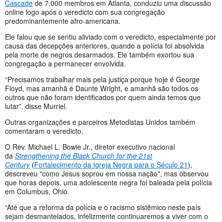
Cascade
de 7.000 membros em Atlanta, conduziu uma discussão
online logo após o veredicto com sua congregação
predominantemente afro-americana.
Ele falou que se sentiu aliviado com o veredicto, especialmente por
causa das decepções anteriores, quando a polícia foi absolvida
pela morte de negros desarmados. Ele também exortou sua
congregação a permanecer envolvida.
“Precisamos trabalhar mais pela justiça porque hoje é George
Floyd, mas amanhã é Daunte Wright, e amanhã são todos os
outros que não foram identificados por quem ainda temos que
lutar”, disse Murriel.
Outras organizações e parceiros Metodistas Unidos também
comentaram o veredicto.
O Rev. Michael L. Bowie Jr., diretor executivo nacional
da
Strengthening the Black Church for the 21st
Century
(
Fortalecimento da Igreja Negra para o Século 21
),
descreveu "como Jesus soprou em nossa nação", mas observou
que horas depois, uma adolescente negra foi baleada pela polícia
em Columbus, Ohio.
“Até que a reforma da polícia e o racismo sistêmico neste país
sejam desmantelados, infelizmente continuaremos a viver com o