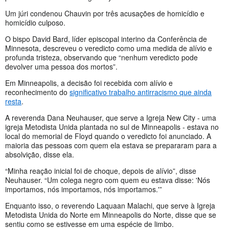
Um júri condenou Chauvin por três acusações de homicídio e
homicídio culposo.
O bispo David Bard, líder episcopal interino da Conferência de
Minnesota, descreveu o veredicto como uma medida de alívio e
profunda tristeza, observando que “nenhum veredicto pode
devolver uma pessoa dos mortos”.
Em Minneapolis, a decisão foi recebida com alívio e
reconhecimento do
significativo trabalho antirracismo que ainda
resta
.
A reverenda Dana Neuhauser, que serve a Igreja New City - uma
igreja Metodista Unida plantada no sul de Minneapolis - estava no
local do memorial de Floyd quando o veredicto foi anunciado. A
maioria das pessoas com quem ela estava se prepararam para a
absolvição, disse ela.
“Minha reação inicial foi de choque, depois de alívio”, disse
Neuhauser. “Um colega negro com quem eu estava disse: 'Nós
importamos, nós importamos, nós importamos.'”
Enquanto isso, o reverendo Laquaan Malachi, que serve à Igreja
Metodista Unida do Norte em Minneapolis do Norte, disse que se
sentiu como se estivesse em uma espécie de limbo.