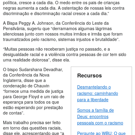
política, cresce a cada dia. O medo entre os pais de crianças
negras aumenta a cada dia. A ostentação de nossas leis contra
discriminação e discriminação racial cresce a cada dia.”
A Bispa Peggy A. Johnson, da Conferência do Leste da
Pensilvânia, sugeriu que “derramamos algumas lágrimas
silenciosas junto com nossos muitos irmãos e irmãs que foram
traumatizados pelo racismo, sistemas injustos e brutalidade”.
“Muitas pessoas não receberam justiça no passado, e a
desigualdade racial e a violência contra pessoas de cor tem sido
uma realidade dolorosa”, disse ela.
O bispo Sudarshana Devadhar,
Recursos
da Conferência da Nova
Inglaterra, disse que a
condenação de Chauvin
Desmantelando o
“fornece uma medida de justiça
racismo: caminhando
para George Floyd e um raio de
para a liberdade
esperança para todos os que
estão esperando por prestação
Somos a família de
de contas”.
Deus: encontros
Mais trabalho precisa ser feito
pessoais com o racismo
em torno das questões raciais,
disse ele, acrescentando que “a
Pergunte ao WBU: O que