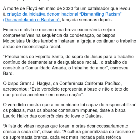
A morte de Floyd em maio de 2020 foi um catalisador que levou
à
criação da iniciativa denominacional “Dismantling Racism”
(Desmantelando o Racismo)
, lançada semanas depois.
Embora o alívio e mesmo uma breve exuberância sejam
compreensíveis na sequência da condenação, os bispos
Metodistas Unidos também instaram a igreja a continuar o trabalho
árduo de reconciliação racial.
“Precisamos do Espírito Santo, do sopro de Jesus para o trabalho
contínuo de desmantelar a desigualdade racial... o trabalho de
construir a Comunidade Amada, o trabalho de amor”, escreveu
Bard.
O bispo Grant J. Hagiya, da Conferência Califórnia-Pacífico,
acrescentou: “Este veredicto representa a base e não o teto do
que precisa acontecer em nossa nação”.
O veredicto mostra que a comunidade foi capaz de responsabilizar
os policiais, mas os abusos continuam impunes, disse a bispa
Laurie Haller das conferências de Iowa e Dakotas.
“A lista de vidas negras que foram mortas desnecessariamente
cresce a cada dia”, disse ela. “A cultura generalizada do racismo e
da supremacia branca, cada vez mais incitada pela retórica