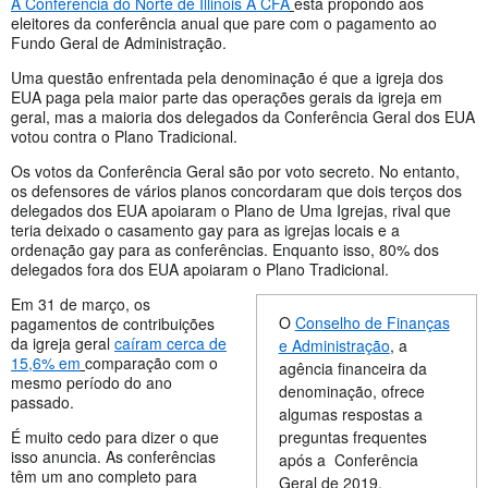
A Conferência do Norte de Illinois A CFA
está propondo aos
eleitores da conferência anual que pare com o pagamento ao
Fundo Geral de Administração.
Uma questão enfrentada pela denominação é que a igreja dos
EUA paga pela maior parte das operações gerais da igreja em
geral, mas a maioria dos delegados da Conferência Geral dos EUA
votou contra o Plano Tradicional.
Os votos da Conferência Geral são por voto secreto. No entanto,
os defensores de vários planos concordaram que dois terços dos
delegados dos EUA apoiaram o Plano de Uma Igrejas, rival que
teria deixado o casamento gay para as igrejas locais e a
ordenação gay para as conferências. Enquanto isso, 80% dos
delegados fora dos EUA apoiaram o Plano Tradicional.
Em 31 de março, os
O
Conselho de Finanças
pagamentos de contribuições
da igreja geral
caíram cerca de
e Administração
, a
15,6% em
comparação com o
agência financeira da
mesmo período do ano
denominação, ofrece
passado.
algumas respostas a
É muito cedo para dizer o que
preguntas frequentes
isso anuncia. As conferências
após a Conferência
têm um ano completo para
Geral de 2019.