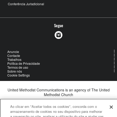
Conferência Jurisdicional
Segue
Anuncie
Contacte
Trabalhos
Política de Privacidade
Termos de uso
Sobre nós
Cookie Settings
United Methodist Communications is an agency of The United
Methodist Church
©2026
United Methodist Communications. All Rights Reserved
Ao clicar em "Aceitar todos os cookies", concorda com o
armazenamento de cookies no seu dispositivo para melhorar
a navegação no site, analisar a utilização do site e ajudar nas