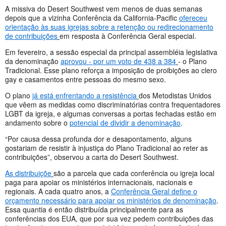
A missiva do Desert Southwest vem menos de duas semanas
depois que a vizinha Conferência da California-Pacific
ofereceu
orientação às suas igrejas sobre a retenção ou redirecionamento
de contribuições
em resposta à Conferência Geral especial.
Em fevereiro, a sessão especial da principal assembléia legislativa
da denominação
aprovou - por um voto de 438 a 384
- o Plano
Tradicional. Esse plano reforça a imposição de proibições ao clero
gay e casamentos entre pessoas do mesmo sexo.
O plano
já está enfrentando a resistência
dos Metodistas Unidos
que vêem as medidas como discriminatórias contra frequentadores
LGBT da igreja, e algumas conversas a portas fechadas estão em
andamento sobre o
potencial de dividir a denominação
.
“Por causa dessa profunda dor e desapontamento, alguns
gostariam de resistir à injustiça do Plano Tradicional ao reter as
contribuições”, observou a carta do Desert Southwest.
As distribuiçõe
são a parcela que cada conferência ou igreja local
paga para apoiar os ministérios internacionais, nacionais e
regionais. A cada quatro anos, a
Conferência Geral define o
orçamento necessário para apoiar os ministérios de denominação
.
Essa quantia é então distribuída principalmente para as
conferências dos EUA, que por sua vez pedem contribuições das