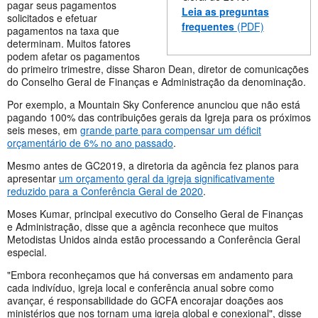
pagar seus pagamentos
Leia as preguntas
solicitados e efetuar
frequentes
(PDF)
pagamentos na taxa que
determinam. Muitos fatores
podem afetar os pagamentos
do primeiro trimestre, disse Sharon Dean, diretor de comunicações
do Conselho Geral de Finanças e Administração da denominação.
Por exemplo, a Mountain Sky Conference anunciou que não está
pagando 100% das contribuições gerais da Igreja para os próximos
seis meses, em
grande parte para compensar um déficit
orçamentário de 6% no ano passado
.
Mesmo antes de GC2019, a diretoria da agência fez planos para
apresentar
um orçamento geral da igreja significativamente
reduzido para a Conferência Geral de 2020
.
Moses Kumar, principal executivo do Conselho Geral de Finanças
e Administração, disse que a agência reconhece que muitos
Metodistas Unidos ainda estão processando a Conferência Geral
especial.
"Embora reconheçamos que há conversas em andamento para
cada indivíduo, igreja local e conferência anual sobre como
avançar, é responsabilidade do GCFA encorajar doações aos
ministérios que nos tornam uma igreja global e conexional", disse