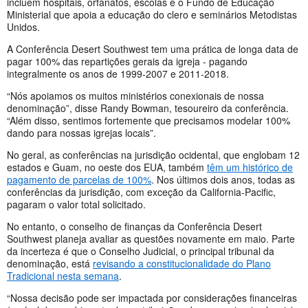
incluem hospitais, orfanatos, escolas e o Fundo de Educação
Ministerial que apoia a educação do clero e seminários Metodistas
Unidos.
A Conferência Desert Southwest tem uma prática de longa data de
pagar 100% das repartições gerais da igreja - pagando
integralmente os anos de 1999-2007 e 2011-2018.
“Nós apoiamos os muitos ministérios conexionais de nossa
denominação”, disse Randy Bowman, tesoureiro da conferência.
“Além disso, sentimos fortemente que precisamos modelar 100%
dando para nossas igrejas locais”.
No geral, as conferências na jurisdição ocidental, que englobam 12
estados e Guam, no oeste dos EUA, também
têm um histórico de
pagamento de parcelas de 100%
. Nos últimos dois anos, todas as
conferências da jurisdição, com exceção da California-Pacific,
pagaram o valor total solicitado.
No entanto, o conselho de finanças da Conferência Desert
Southwest planeja avaliar as questões novamente em maio. Parte
da incerteza é que o Conselho Judicial, o principal tribunal da
denominação, está
revisando a constitucionalidade do Plano
Tradicional nesta semana
.
“Nossa decisão pode ser impactada por considerações financeiras