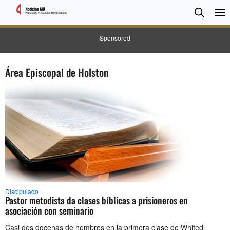
BUSC
Searc
Sponsored
Área Episcopal de Holston
Discipulado
Pastor metodista da clases bíblicas a prisioneros en
asociación con seminario
Casi dos docenas de hombres en la primera clase de Whited