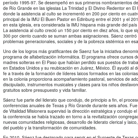
período 1995-97. Se desempeñó en sus primeros nombramientos den
de Río Grande en las iglesias La Trinidad y El Divino Redentor en El
donde la asistencia al culto se incrementó en 200 por ciento en cuat
principal de la IMU El Buen Pastor en Edinburg entre el 2001 y el 20
en esta iglesia, era considerada la IMU hispana más grande del pa
La asistencia al culto creció un 150 por ciento en diez años, lo que 
300 por ciento cuando se suman ambas asignaciones. Sáenz centró s
problemas generacionales, sociales y de la pobreza sistémica en esa
Uno de los logros más gratificantes de Saenz fue la iniciativa denom
programa de alfabetización informática. El programa ofrece cursos de
madres solteras en El Paso que habían perdido sus puestos de trabajo
en Estados Unidos y su reubicación en Juárez, México. Él ayudó al d
fe a través de la formación de líderes laicos formados en las colonia
en la colonia proporciona acompañamiento pastoral, servicios de ado
discipulado, instrumentos musicales y clases para los niños desfavo
gratuitos sobre presupuesto y vida familiar.
Sáenz fue parte del liderato que condujo, de principio a fin, el proces
conferencias anuales de Texas y Río Grande durante seis años. Fue D
de Vitalidad Misionera supervisó la dirección estratégica y condujo el
la conferencia se había trazado en torno a la revitalización congregac
nuevas comunidades religiosas, desarrollo de liderato clerical y laico
del pueblo y la transformación de comunidades.
En 2010, Sáenz fue designado para servir en el Suroeste de Texas c