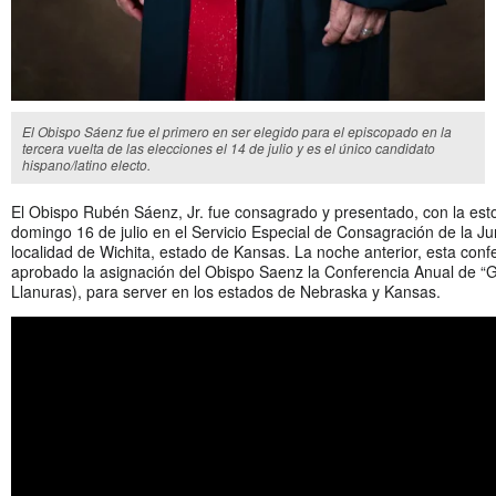
El Obispo Sáenz fue el primero en ser elegido para el episcopado en la
tercera vuelta de las elecciones el 14 de julio y es el único candidato
hispano/latino electo.
El Obispo Rubén Sáenz, Jr. fue consagrado y presentado, con la esto
domingo 16 de julio en el Servicio Especial de Consagración de la Jur
localidad de Wichita, estado de Kansas. La noche anterior, esta confe
aprobado la asignación del Obispo Saenz la Conferencia Anual de “G
Llanuras), para server en los estados de Nebraska y Kansas.