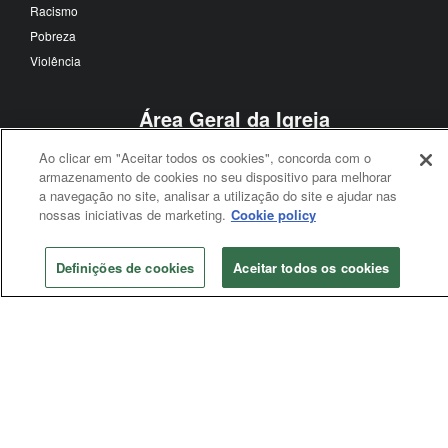
Racismo
Pobreza
Violência
Área Geral da Igreja
Conferência Geral
Ao clicar em "Aceitar todos os cookies", concorda com o
armazenamento de cookies no seu dispositivo para melhorar
Conselho de Bispos
a navegação no site, analisar a utilização do site e ajudar nas
Conselho Judicial
nossas iniciativas de marketing.
Cookie policy
Agências gerais
Mesa Conexional
Definições de cookies
Aceitar todos os cookies
Conferência Anual
Conferência anual
Conferência Jurisdicional
Segue