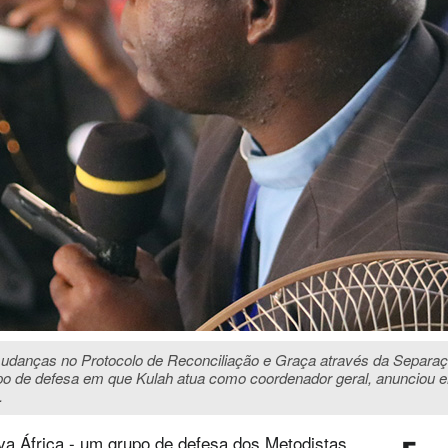
udanças no Protocolo de Reconciliação e Graça através da Separaç
um grupo de defesa em que Kulah atua como coordenador geral, anunciou
.
iva África - um grupo de defesa dos Metodistas