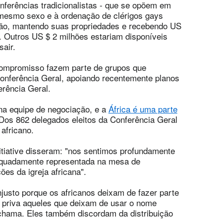
nferências tradicionalistas - que se opõem em
 mesmo sexo e à ordenação de clérigos gays
ção, mantendo suas propriedades e recebendo US
. Outros US $ 2 milhões estariam disponíveis
sair.
ompromisso fazem parte de grupos que
onferência Geral, apoiando recentemente planos
erência Geral.
na equipe de negociação, e a
África é uma parte
 Dos 862 delegados eleitos da Conferência Geral
africano.
nitiative disseram: "nos sentimos profundamente
dequadamente representada na mesa de
es da igreja africana".
justo porque os africanos deixam de fazer parte
e priva aqueles que deixam de usar o nome
 chama. Eles também discordam da distribuição