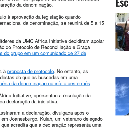
Esc
paração da denominação.
lo à aprovação da legislação quando
nternacional da denominação, se reunirá de 5 a 15
líderes da UMC Africa Initiative decidiram apoiar
ão do Protocolo de Reconciliação e Graça
res do grupo em um comunicado de 27 de
as à
proposta de protocolo
. No entanto, as
destas do que as buscadas em uma
béria da denominação no início deste mês
.
frica Initiative, apresentou a resolução da
 da declaração da iniciativa.
e assinaram a declaração, divulgada após o
ro em Joanesburgo. Kulah, um veterano delegado
 que acredita que a declaração representa uma