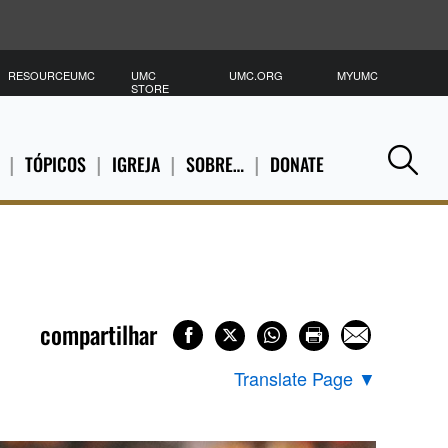
RESOURCEUMC
UMC
UMC.ORG
MYUMC
P
STORE
TÓPICOS
IGREJA
SOBRE…
DONATE
Se
compartilhar
Translate Page
▼