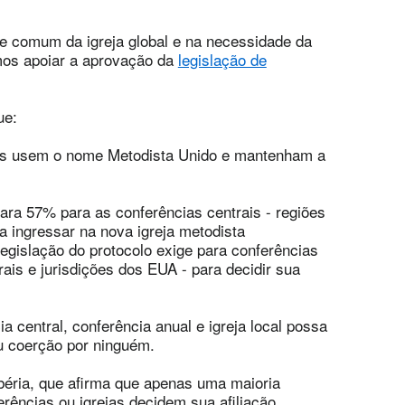
e comum da igreja global e na necessidade da
mos apoiar a aprovação da
legislação de
ue:
stas usem o nome Metodista Unido e mantenham a
para 57% para as conferências centrais - regiões
ara ingressar na nova igreja metodista
legislação do protocolo exige para conferências
ais e jurisdições dos EUA - para decidir sua
a central, conferência anual e igreja local possa
 coerção por ninguém.
Libéria, que afirma que apenas uma maioria
rências ou igrejas decidem sua afiliação