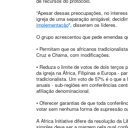
de recursos do protocolo.
“Apesar dessas preocupações, no interess
igreja de uma separação amigável, decidi
implementação
", disseram os líderes.
O grupo acrescentou que pede emendas q
• Permitam que os africanos tradicionali
Cruz e Chama, com modificações.
• Reduza o limite de votos de dois terços 
da igreja na África, Filipinas e Europa - p
tradicionalista. Um voto de 57% é o que a 
anuais - sub-regiões em conferências centr
afiliação denominacional.
• Oferecer garantias de que toda conferênci
votar sem nenhuma forma de supressão ou
A Africa Initiative difere da resolução da 
simples deve ser a margem pela qual confe