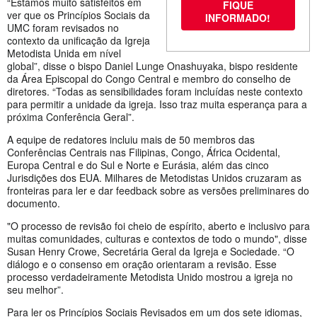
“Estamos muito satisfeitos em
FIQUE
ver que os Princípios Sociais da
INFORMADO!
UMC foram revisados no
contexto da unificação da Igreja
Metodista Unida em nível
global”, disse o bispo Daniel Lunge Onashuyaka, bispo residente
da Área Episcopal do Congo Central e membro do conselho de
diretores. “Todas as sensibilidades foram incluídas neste contexto
para permitir a unidade da igreja. Isso traz muita esperança para a
próxima Conferência Geral”.
A equipe de redatores incluiu mais de 50 membros das
Conferências Centrais nas Filipinas, Congo, África Ocidental,
Europa Central e do Sul e Norte e Eurásia, além das cinco
Jurisdições dos EUA. Milhares de Metodistas Unidos cruzaram as
fronteiras para ler e dar feedback sobre as versões preliminares do
documento.
"O processo de revisão foi cheio de espírito, aberto e inclusivo para
muitas comunidades, culturas e contextos de todo o mundo", disse
Susan Henry Crowe, Secretária Geral da Igreja e Sociedade. “O
diálogo e o consenso em oração orientaram a revisão. Esse
processo verdadeiramente Metodista Unido mostrou a igreja no
seu melhor”.
Para ler os Princípios Sociais Revisados em um dos sete idiomas,