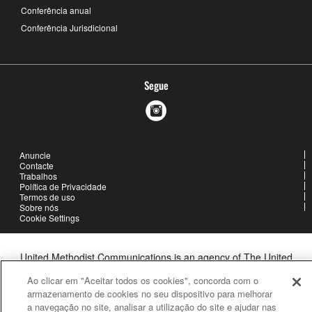
Conferência anual
Conferência Jurisdicional
Segue
Anuncie
Contacte
Trabalhos
Política de Privacidade
Termos de uso
Sobre nós
Cookie Settings
United Methodist Communications is an agency of The United
Methodist Church
Ao clicar em "Aceitar todos os cookies", concorda com o
©2026
United Methodist Communications. All Rights Reserved
armazenamento de cookies no seu dispositivo para melhorar
a navegação no site, analisar a utilização do site e ajudar nas