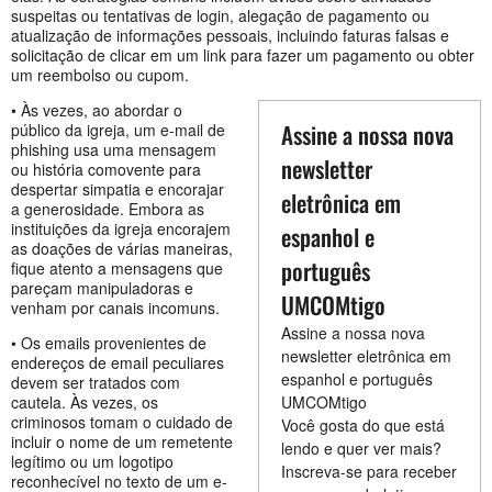
suspeitas ou tentativas de login, alegação de pagamento ou
atualização de informações pessoais, incluindo faturas falsas e
solicitação de clicar em um link para fazer um pagamento ou obter
um reembolso ou cupom.
• Às vezes, ao abordar o
Assine a nossa nova
público da igreja, um e-mail de
phishing usa uma mensagem
newsletter
ou história comovente para
despertar simpatia e encorajar
eletrônica em
a generosidade. Embora as
instituições da igreja encorajem
espanhol e
as doações de várias maneiras,
português
fique atento a mensagens que
pareçam manipuladoras e
UMCOMtigo
venham por canais incomuns.
Assine a nossa nova
• Os emails provenientes de
newsletter eletrônica em
endereços de email peculiares
espanhol e português
devem ser tratados com
cautela. Às vezes, os
UMCOMtigo
criminosos tomam o cuidado de
Você gosta do que está
incluir o nome de um remetente
lendo e quer ver mais?
legítimo ou um logotipo
Inscreva-se para receber
reconhecível no texto de um e-