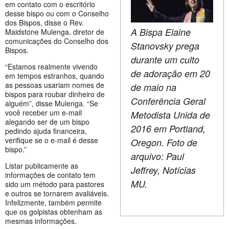
em contato com o escritório
desse bispo ou com o Conselho
dos Bispos, disse o Rev.
A Bispa Elaine
Maidstone Mulenga, diretor de
comunicações do Conselho dos
Stanovsky prega
Bispos.
durante um culto
“Estamos realmente vivendo
de adoração em 20
em tempos estranhos, quando
as pessoas usariam nomes de
de maio na
bispos para roubar dinheiro de
Conferência Geral
alguém”, disse Mulenga. “Se
você receber um e-mail
Metodista Unida de
alegando ser de um bispo
2016 em Portland,
pedindo ajuda financeira,
verifique se o e-mail é desse
Oregon. Foto de
bispo.”
arquivo: Paul
Listar publicamente as
Jeffrey, Notícias
informações de contato tem
MU.
sido um método para pastores
e outros se tornarem avaliáveis.
Infelizmente, também permite
que os golpistas obtenham as
mesmas informações.