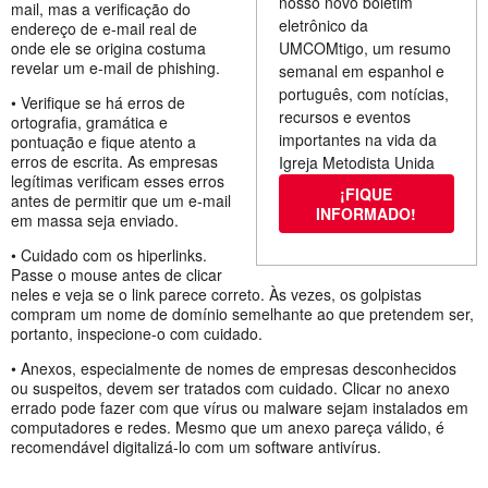
nosso novo boletim
mail, mas a verificação do
eletrônico da
endereço de e-mail real de
onde ele se origina costuma
UMCOMtigo, um resumo
revelar um e-mail de phishing.
semanal em espanhol e
português, com notícias,
• Verifique se há erros de
recursos e eventos
ortografia, gramática e
importantes na vida da
pontuação e fique atento a
erros de escrita. As empresas
Igreja Metodista Unida
legítimas verificam esses erros
¡FIQUE
antes de permitir que um e-mail
INFORMADO!
em massa seja enviado.
• Cuidado com os hiperlinks.
Passe o mouse antes de clicar
neles e veja se o link parece correto. Às vezes, os golpistas
compram um nome de domínio semelhante ao que pretendem ser,
portanto, inspecione-o com cuidado.
• Anexos, especialmente de nomes de empresas desconhecidos
ou suspeitos, devem ser tratados com cuidado. Clicar no anexo
errado pode fazer com que vírus ou malware sejam instalados em
computadores e redes. Mesmo que um anexo pareça válido, é
recomendável digitalizá-lo com um software antivírus.