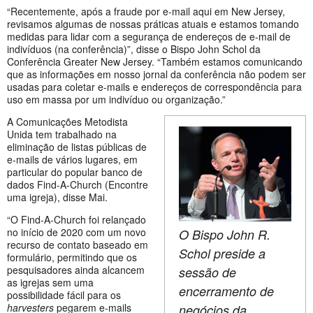
“Recentemente, após a fraude por e-mail aqui em New Jersey,
revisamos algumas de nossas práticas atuais e estamos tomando
medidas para lidar com a segurança de endereços de e-mail de
indivíduos (na conferência)”, disse o Bispo John Schol da
Conferência Greater New Jersey. “Também estamos comunicando
que as informações em nosso jornal da conferência não podem ser
usadas para coletar e-mails e endereços de correspondência para
uso em massa por um indivíduo ou organização.”
A Comunicações Metodista
Unida tem trabalhado na
eliminação de listas públicas de
e-mails de vários lugares, em
particular do popular banco de
dados Find-A-Church (Encontre
uma igreja), disse Mai.
“O Find-A-Church foi relançado
no início de 2020 com um novo
O Bispo John R.
recurso de contato baseado em
Schol preside a
formulário, permitindo que os
pesquisadores ainda alcancem
sessão de
as igrejas sem uma
encerramento de
possibilidade fácil para os
harvesters
pegarem e-mails
negócios da