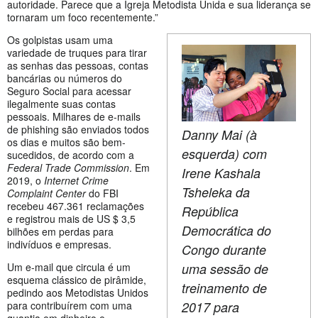
autoridade. Parece que a Igreja Metodista Unida e sua liderança se
tornaram um foco recentemente.”
Os golpistas usam uma
variedade de truques para tirar
as senhas das pessoas, contas
bancárias ou números do
Seguro Social para acessar
ilegalmente suas contas
pessoais. Milhares de e-mails
de phishing são enviados todos
Danny Mai (à
os dias e muitos são bem-
esquerda) com
sucedidos, de acordo com a
Federal Trade Commission
. Em
Irene Kashala
2019, o
Internet Crime
Tsheleka da
Complaint Center
do FBI
recebeu 467.361 reclamações
República
e registrou mais de US $ 3,5
Democrática do
bilhões em perdas para
indivíduos e empresas.
Congo durante
uma sessão de
Um e-mail que circula é um
esquema clássico de pirâmide,
treinamento de
pedindo aos Metodistas Unidos
2017 para
para contribuírem com uma
quantia em dinheiro e