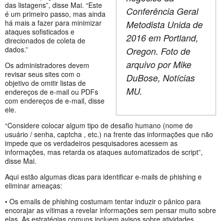
das listagens”, disse Mai. “Este
Conferência Geral
é um primeiro passo, mas ainda
há mais a fazer para minimizar
Metodista Unida de
ataques sofisticados e
2016 em Portland,
direcionados de coleta de
dados.”
Oregon. Foto de
arquivo por Mike
Os administradores devem
revisar seus sites com o
DuBose, Notícias
objetivo de omitir listas de
MU.
endereços de e-mail ou PDFs
com endereços de e-mail, disse
ele.
“Considere colocar algum tipo de desafio humano (nome de
usuário / senha, captcha , etc.) na frente das informações que não
impede que os verdadeiros pesquisadores acessem as
informações, mas retarda os ataques automatizados de script”,
disse Mai.
Aqui estão algumas dicas para identificar e-mails de phishing e
eliminar ameaças:
• Os emails de phishing costumam tentar induzir o pânico para
encorajar as vítimas a revelar informações sem pensar muito sobre
elas. As estratégias comuns incluem avisos sobre atividades