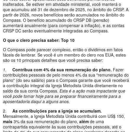
inalterados. Se estiver em atividade ministerial, você manterá o
que acumulou até 31 de dezembro de 2025, no âmbito do CRSP. A
partir de 2026, novos benefícios serão acumulados no âmbito do
Compass. O benefício acumulado do CRSP DB (pensão)
aumentará anualmente (para compensar a inflação), e as contas
CRSP DC serão eventualmente integradas ao Compass.
O que o clero precisa saber: Top 10
O Compass pode parecer complexo, então o dividimos em fatos
fáceis de lembrar. Se você é um membro do clero nos EUA, estes
são os 10 principais detalhes que você precisa saber:
1.
Contribua com 4% da sua remuneração do plano.
Fazer
contribuições pessoais de pelo menos 4% da sua "remuneração do
plano" (do seu salário) para o Compass garante que você receberá
a contribuição integral da Igreja Metodista Unida diretamente no
saldo da sua conta Compass.
Esta é a ação mais impactante que
você pode tomar hoje para se preparar financeiramente para a
aposentadoria daqui a alguns anos.
2.
As contribuições para a igreja se acumulam.
Mensalmente, a Igreja Metodista Unida contribuirá com US$ 150,
mais
3% da sua remuneração do plano,
além
de uma
contrapartida equivalente às suas contribuições pessoais, até o
limite de 4% da sua remuneração do plano (conforme descrito no