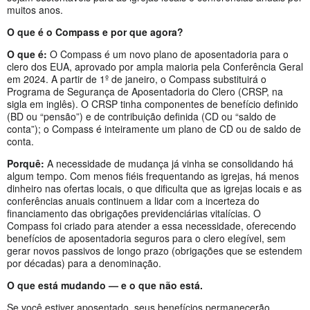
muitos anos.
O que é o Compass e por que agora?
O que é:
O Compass é um novo plano de aposentadoria para o
clero dos EUA, aprovado por ampla maioria pela Conferência Geral
em 2024. A partir de 1º de janeiro, o Compass substituirá o
Programa de Segurança de Aposentadoria do Clero (CRSP, na
sigla em inglês). O CRSP tinha componentes de benefício definido
(BD ou “pensão”) e de contribuição definida (CD ou “saldo de
conta”); o Compass é inteiramente um plano de CD ou de saldo de
conta.
Porquê:
A necessidade de mudança já vinha se consolidando há
algum tempo. Com menos fiéis frequentando as igrejas, há menos
dinheiro nas ofertas locais, o que dificulta que as igrejas locais e as
conferências anuais continuem a lidar com a incerteza do
financiamento das obrigações previdenciárias vitalícias. O
Compass foi criado para atender a essa necessidade, oferecendo
benefícios de aposentadoria seguros para o clero elegível, sem
gerar novos passivos de longo prazo (obrigações que se estendem
por décadas) para a denominação.
O que está mudando — e o que não está.
Se você estiver aposentado, seus benefícios permanecerão