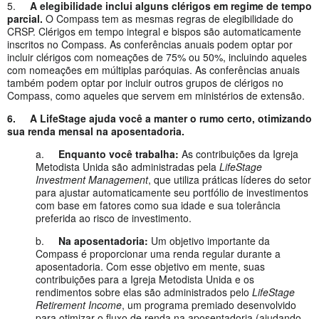
5.
A elegibilidade inclui alguns clérigos em regime de tempo
parcial.
O Compass tem as mesmas regras de elegibilidade do
CRSP. Clérigos em tempo integral e bispos são automaticamente
inscritos no Compass. As conferências anuais podem optar por
incluir clérigos com nomeações de 75% ou 50%, incluindo aqueles
com nomeações em múltiplas paróquias. As conferências anuais
também podem optar por incluir outros grupos de clérigos no
Compass, como aqueles que servem em ministérios de extensão.
6.
A LifeStage ajuda você a manter o rumo certo, otimizando
sua renda mensal na aposentadoria.
a.
Enquanto você trabalha:
As contribuições da Igreja
Metodista Unida são administradas pela
LifeStage
Investment Management
, que utiliza práticas líderes do setor
para ajustar automaticamente seu portfólio de investimentos
com base em fatores como sua idade e sua tolerância
preferida ao risco de investimento.
b.
Na aposentadoria:
Um objetivo importante da
Compass é proporcionar uma renda regular durante a
aposentadoria. Com esse objetivo em mente, suas
contribuições para a Igreja Metodista Unida e os
rendimentos sobre elas são administrados pelo
LifeStage
Retirement Income
, um programa premiado desenvolvido
para otimizar o fluxo de renda na aposentadoria (ajudando