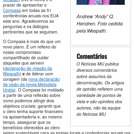
prazer de apresentar o
Compass
em todas as 51
conferências anuais nos EUA
Andrew “Andy” Q.
este ano. Agradecemos as
Hendren. Foto cedida
perguntas e os diálogos
pela Wespath.
pertinentes que se seguiram.
O Compass é mais do que um
novo plano. É um reflexo do
nosso compromisso
Comentários
compartilhado de
cuidar
daqueles que servem
O Notícias MU publica
(
declaração de missão da
diversos comentários
Wespath
)
e
de
liderar com
sobre assuntos da
coragem
(da
nova declaração
denominação. Os artigos
de visão da Igreja Metodista
de opinião refletem uma
Unida
). O Compass foi moldado
a partir de uma reflexão sobre
variedade de pontos de
como podemos atingir dois
vista e são opiniões dos
objetivos cruciais: garantir que
autores, não da equipe
o clero tenha suporte financeiro
do Notícias MU.
na aposentadoria e, ao mesmo
tempo, assegurar que os
benefícios oferecidos ao clero
sejam sustentáveis para as igrejas locais e conferências anuais por