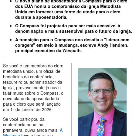
O novo plano de aposentadoria Compass para o clero
dos EUA honra o compromisso da Igreja Metodista
Unida em fornecer uma fonte de renda para o clero
durante a aposentadoria.
O Compass foi projetado para ser mais acessível à
denominação e mais sustentável para o futuro da igreja.
A transição para o Compass nos desafia a "liderar com
coragem" em meio à mudança, escreve Andy Hendren,
principal executivo da Wespath.
Se você é um membro do clero
metodista unido, um oficial de
benefícios da conferência,
tesoureiro ou administrador da
igreja, provavelmente já ouviu
falar muito sobre o Compass, o
novo plano de aposentadoria
para o clero que será lançado
em 1º de janeiro de 2026.
Se você participou da
conferência anual na
primavera, ouviu ainda mais.
A
Wespath
teve a honra e o