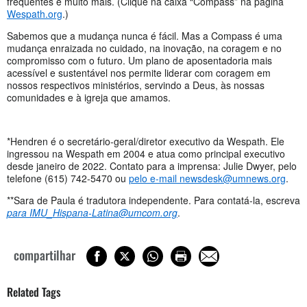
frequentes e muito mais. (Clique na caixa “Compass” na página
Wespath.org
.)
Sabemos que a mudança nunca é fácil. Mas a Compass é uma
mudança enraizada no cuidado, na inovação, na coragem e no
compromisso com o futuro. Um plano de aposentadoria mais
acessível e sustentável nos permite liderar com coragem em
nossos respectivos ministérios, servindo a Deus, às nossas
comunidades e à igreja que amamos.
*Hendren é o secretário-geral/diretor executivo da Wespath. Ele
ingressou na Wespath em 2004 e atua como principal executivo
desde janeiro de 2022. Contato para a imprensa: Julie Dwyer, pelo
telefone (615) 742-5470 ou
pelo e-mail
newsdesk@umnews.org
.
**Sara de Paula é tradutora independente. Para contatá-la, escreva
para
IMU_Hispana-Latina@umcom.org
.
compartilhar
Related Tags