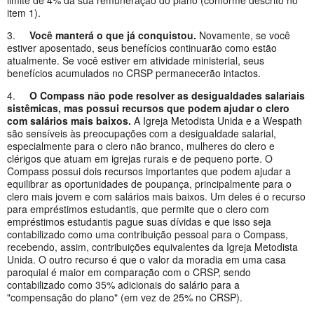
item 1).
3.
Você manterá o que já conquistou.
Novamente, se você
estiver aposentado, seus benefícios continuarão como estão
atualmente. Se você estiver em atividade ministerial, seus
benefícios acumulados no CRSP permanecerão intactos.
4.
O Compass não pode resolver as desigualdades salariais
sistêmicas, mas possui recursos que podem ajudar o clero
com salários mais baixos.
A Igreja Metodista Unida e a Wespath
são sensíveis às preocupações com a desigualdade salarial,
especialmente para o clero não branco, mulheres do clero e
clérigos que atuam em igrejas rurais e de pequeno porte. O
Compass possui dois recursos importantes que podem ajudar a
equilibrar as oportunidades de poupança, principalmente para o
clero mais jovem e com salários mais baixos. Um deles é o recurso
para empréstimos estudantis, que permite que o clero com
empréstimos estudantis pague suas dívidas e que isso seja
contabilizado como uma contribuição pessoal para o Compass,
recebendo, assim, contribuições equivalentes da Igreja Metodista
Unida. O outro recurso é que o valor da moradia em uma casa
paroquial é maior em comparação com o CRSP, sendo
contabilizado como 35% adicionais do salário para a
"compensação do plano" (em vez de 25% no CRSP).