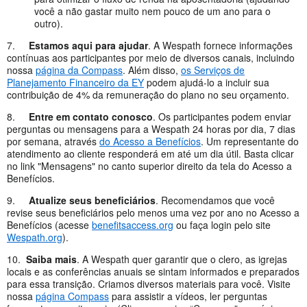
você a não gastar muito nem pouco de um ano para o
outro).
7.
Estamos aqui para ajudar
. A Wespath fornece informações
contínuas aos participantes por meio de diversos canais, incluindo
nossa
página da Compass
. Além disso,
os Serviços de
Planejamento Financeiro da EY
podem ajudá-lo a incluir sua
contribuição de 4% da remuneração do plano no seu orçamento.
8.
Entre em contato conosco
. Os participantes podem enviar
perguntas ou mensagens para a Wespath 24 horas por dia, 7 dias
por semana, através
do Acesso a Benefícios
. Um representante do
atendimento ao cliente responderá em até um dia útil. Basta clicar
no link "Mensagens" no canto superior direito da tela do Acesso a
Benefícios.
9.
Atualize seus beneficiários
. Recomendamos que você
revise seus beneficiários pelo menos uma vez por ano no Acesso a
Benefícios (acesse
benefitsaccess.org
ou faça login pelo site
Wespath.org
).
10.
Saiba mais
. A Wespath quer garantir que o clero, as igrejas
locais e as conferências anuais se sintam informados e preparados
para essa transição. Criamos diversos materiais para você. Visite
nossa
página Compass
para assistir a vídeos, ler perguntas