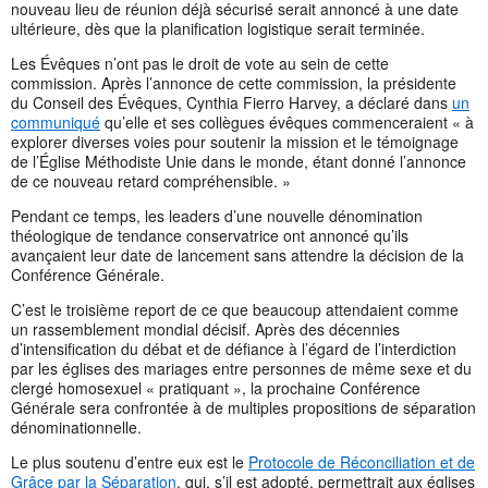
nouveau lieu de réunion déjà sécurisé serait annoncé à une date
ultérieure, dès que la planification logistique serait terminée.
Les Évêques n’ont pas le droit de vote au sein de cette
commission. Après l’annonce de cette commission, la présidente
du Conseil des Évêques, Cynthia Fierro Harvey, a déclaré dans
un
communiqué
qu’elle et ses collègues évêques commenceraient « à
explorer diverses voies pour soutenir la mission et le témoignage
de l’Église Méthodiste Unie dans le monde, étant donné l’annonce
de ce nouveau retard compréhensible. »
Pendant ce temps, les leaders d’une nouvelle dénomination
théologique de tendance conservatrice ont annoncé qu’ils
avançaient leur date de lancement sans attendre la décision de la
Conférence Générale.
C’est le troisième report de ce que beaucoup attendaient comme
un rassemblement mondial décisif. Après des décennies
d’intensification du débat et de défiance à l’égard de l’interdiction
par les églises des mariages entre personnes de même sexe et du
clergé homosexuel « pratiquant », la prochaine Conférence
Générale sera confrontée à de multiples propositions de séparation
dénominationnelle.
Le plus soutenu d’entre eux est le
Protocole de Réconciliation et de
Grâce par la Séparation
, qui, s’il est adopté, permettrait aux églises