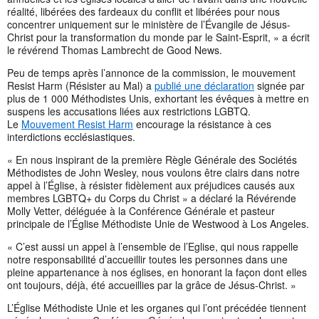
réalité, libérées des fardeaux du conflit et libérées pour nous
concentrer uniquement sur le ministère de l’Évangile de Jésus-
Christ pour la transformation du monde par le Saint-Esprit, » a écrit
le révérend Thomas Lambrecht de Good News.
Peu de temps après l’annonce de la commission, le mouvement
Resist Harm (Résister au Mal) a
publié une déclaration
signée par
plus de 1 000 Méthodistes Unis, exhortant les évêques à mettre en
suspens les accusations liées aux restrictions LGBTQ.
Le
Mouvement Resist Harm
encourage la résistance à ces
interdictions ecclésiastiques.
« En nous inspirant de la première Règle Générale des Sociétés
Méthodistes de John Wesley, nous voulons être clairs dans notre
appel à l’Église, à résister fidèlement aux préjudices causés aux
membres LGBTQ+ du Corps du Christ » a déclaré la Révérende
Molly Vetter, déléguée à la Conférence Générale et pasteur
principale de l’Église Méthodiste Unie de Westwood à Los Angeles.
« C’est aussi un appel à l’ensemble de l’Eglise, qui nous rappelle
notre responsabilité d’accueillir toutes les personnes dans une
pleine appartenance à nos églises, en honorant la façon dont elles
ont toujours, déjà, été accueillies par la grâce de Jésus-Christ. »
L’Église Méthodiste Unie et les organes qui l’ont précédée tiennent