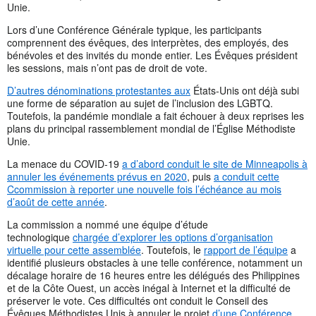
Unie.
Lors d’une Conférence Générale typique, les participants
comprennent des évêques, des interprètes, des employés, des
bénévoles et des invités du monde entier. Les Évêques président
les sessions, mais n’ont pas de droit de vote.
D’autres dénominations protestantes aux
États-Unis ont déjà subi
une forme de séparation au sujet de l’inclusion des LGBTQ.
Toutefois, la pandémie mondiale a fait échouer à deux reprises les
plans du principal rassemblement mondial de l’Église Méthodiste
Unie.
La menace du COVID-19
a d’abord conduit le site de Minneapolis à
annuler les événements prévus en 2020
, puis
a conduit cette
Ccommission à reporter une nouvelle fois l’échéance au mois
d’août de cette année
.
La commission a nommé une équipe d’étude
technologique
chargée d’explorer les options d’organisation
virtuelle pour cette assemblée
. Toutefois, le
rapport de l’équipe
a
identifié plusieurs obstacles à une telle conférence, notamment un
décalage horaire de 16 heures entre les délégués des Philippines
et de la Côte Ouest, un accès inégal à Internet et la difficulté de
préserver le vote. Ces difficultés ont conduit le Conseil des
Évêques Méthodistes Unis à annuler le projet
d’une Conférence