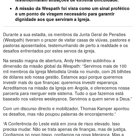
A missão da Wespath foi vista como um sinal profético
e um ponto de viragem necessário para garantir
dignidade aos que serviram a Igreja.
Durante a sua estadia, os membros da Junta Geral de Pensões
(Westpath) tiveram o prazer de visitar casas de viúvas, pastores e
pastoras aposentados, testemunhando de perto a realidade e os
desafios enfrentados por estes servos da igreja.
Na sessão magna de abertura, Andy Hendren sublinhou a
dimensão da missão global da Wespath: “Servimos mais de 100
mil membros da Igreja Metodista Unida no mundo, com 26 bilhões
de dólares sob nossa gestão. Estamos aqui porque queremos
investir mais do que finanças: queremos investir esperança.
Acreditamos na missão da Igreja em Angola, e oferecemos nossa
parceria para reerguer este sistema. Tudo o que fazemos está
baseado nos valores wesleyanos. Servimos a quem serve a Deus.”
Com um discurso directo e mobilizador, Thomas Kamper apontou
os desafios, mas não poupou palavras de encorajamento.”
“A Conferência do Leste está em zona de risco elevado. Isso
precisa mudar. Não se trata apenas de finanças, mas de justiça.
Confiamos no novo bispo, confiamos na nova liderança. Mas a