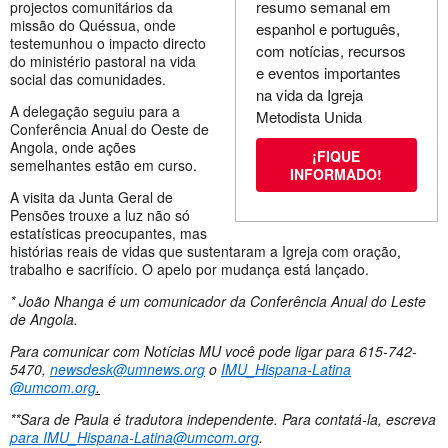
resumo semanal em
projectos comunitários da
missão do Quéssua, onde
espanhol e português,
testemunhou o impacto directo
com notícias, recursos
do ministério pastoral na vida
e eventos importantes
social das comunidades.
na vida da Igreja
A delegação seguiu para a
Metodista Unida
Conferência Anual do Oeste de
Angola, onde ações
¡FIQUE
semelhantes estão em curso.
INFORMADO!
A visita da Junta Geral de
Pensões trouxe a luz não só
estatísticas preocupantes, mas
histórias reais de vidas que sustentaram a Igreja com oração,
trabalho e sacrifício. O apelo por mudança está lançado.
* João Nhanga é um comunicador da Conferência Anual do Leste
de Angola.
Para comunicar com Notícias MU você pode ligar para 615-742-
5470,
newsdesk@umnews.org
o
IMU_Hispana-Latina
@umcom.org
.
**Sara de Paula é tradutora independente. Para contatá-la, escreva
para
IMU_Hispana-Latina@umcom.org
.