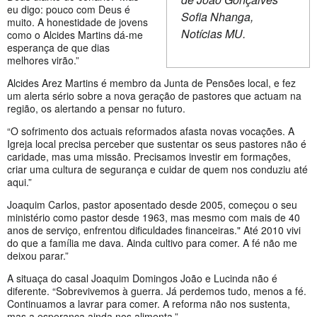
eu digo: pouco com Deus é
Sofia Nhanga,
muito. A honestidade de jovens
Notícias MU.
como o Alcides Martins dá-me
esperança de que dias
melhores virão.”
Alcides Arez Martins é membro da Junta de Pensões local, e fez
um alerta sério sobre a nova geração de pastores que actuam na
região, os alertando a pensar no futuro.
“O sofrimento dos actuais reformados afasta novas vocações. A
Igreja local precisa perceber que sustentar os seus pastores não é
caridade, mas uma missão. Precisamos investir em formações,
criar uma cultura de segurança e cuidar de quem nos conduziu até
aqui.”
Joaquim Carlos, pastor aposentado desde 2005, começou o seu
ministério como pastor desde 1963, mas mesmo com mais de 40
anos de serviço, enfrentou dificuldades financeiras." Até 2010 vivi
do que a família me dava. Ainda cultivo para comer. A fé não me
deixou parar.”
A situaça do casal Joaquim Domingos João e Lucinda não é
diferente. “Sobrevivemos à guerra. Já perdemos tudo, menos a fé.
Continuamos a lavrar para comer. A reforma não nos sustenta,
mas a esperança ainda nos alimenta.”