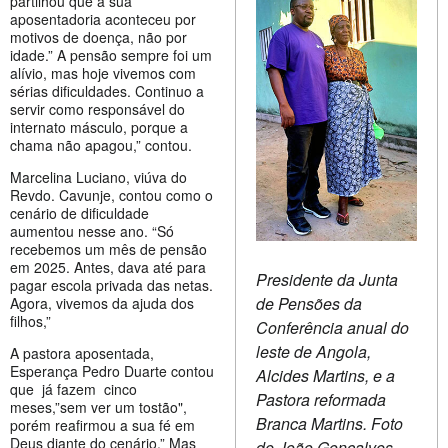
partilhou que a sua
aposentadoria aconteceu por
motivos de doença, não por
idade.” A pensão sempre foi um
alívio, mas hoje vivemos com
sérias dificuldades. Continuo a
servir como responsável do
internato másculo, porque a
chama não apagou,” contou.
Marcelina Luciano, viúva do
Revdo. Cavunje, contou como o
cenário de dificuldade
aumentou nesse ano. “Só
recebemos um mês de pensão
em 2025. Antes, dava até para
Presidente da Junta
pagar escola privada das netas.
de Pensões da
Agora, vivemos da ajuda dos
filhos,”
Conferência anual do
leste de Angola,
A pastora aposentada,
Esperança Pedro Duarte contou
Alcides Martins, e a
que já fazem cinco
Pastora reformada
meses,”sem ver um tostão",
Branca Martins. Foto
porém reafirmou a sua fé em
Deus diante do cenário.” Mas
de João Gonçalves