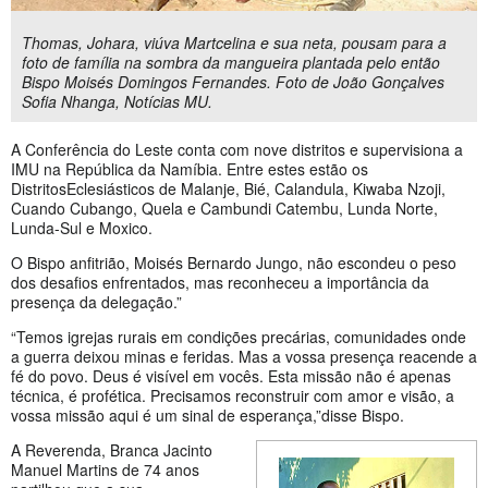
Thomas, Johara, viúva Martcelina e sua neta, pousam para a
foto de família na sombra da mangueira plantada pelo então
Bispo Moisés Domingos Fernandes. Foto de João Gonçalves
Sofia Nhanga, Notícias MU.
A Conferência do Leste conta com nove distritos e supervisiona a
IMU na República da Namíbia. Entre estes estão os
DistritosEclesiásticos de Malanje, Bié, Calandula, Kiwaba Nzoji,
Cuando Cubango, Quela e Cambundi Catembu, Lunda Norte,
Lunda-Sul e Moxico.
O Bispo anfitrião, Moisés Bernardo Jungo, não escondeu o peso
dos desafios enfrentados, mas reconheceu a importância da
presença da delegação.”
“Temos igrejas rurais em condições precárias, comunidades onde
a guerra deixou minas e feridas. Mas a vossa presença reacende a
fé do povo. Deus é visível em vocês. Esta missão não é apenas
técnica, é profética. Precisamos reconstruir com amor e visão, a
vossa missão aqui é um sinal de esperança,”disse Bispo.
A Reverenda, Branca Jacinto
Manuel Martins de 74 anos