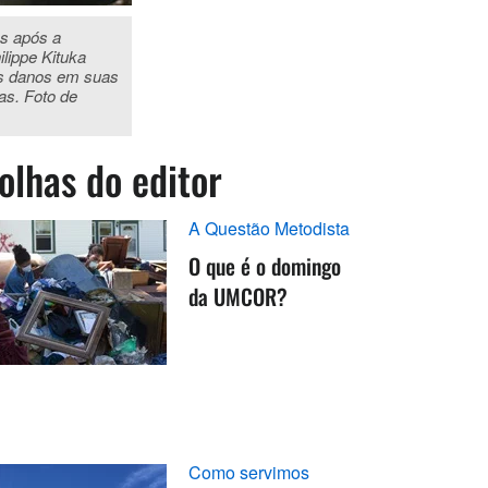
s após a
lippe Kituka
os danos em suas
as. Foto de
olhas do editor
A Questão Metodista
O que é o domingo
da UMCOR?
Como servimos