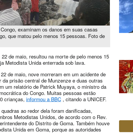
o Congo, examinam os danos em suas casas
go, que matou pelo menos 15 pessoas. Foto de
22 de maio, resultou na morte de pelo menos 15
a Metodista Unida enterrada sob lava.
 22 de maio, nove morreram em um acidente de
r da prisão central de Munzenze e duas outras
m um relatório de Patrick Muyaya, o ministro da
mocrática do Congo. Muitas pessoas estão
70 crianças,
informou a BBC
, citando a UNICEF.
 quadras ao redor dela foram danificadas,
bros Metodistas Unidos, de acordo com o Rev.
rintendente do Distrito de Goma. Também houve
odista Unida em Goma, porque as autoridades