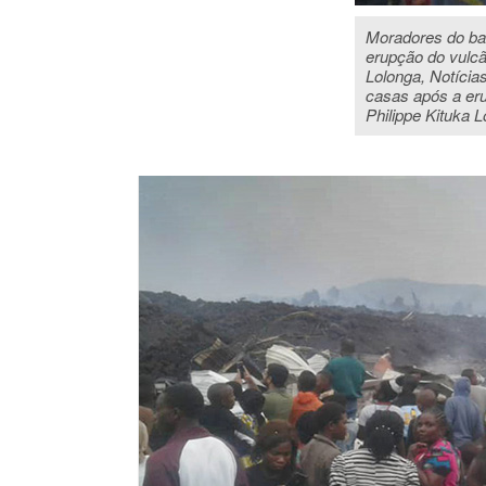
Moradores do ba
erupção do vulcã
Lolonga, Notíci
casas após a er
Philippe Kituka 