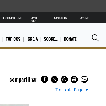
RESOURCEUMC
UMC
UMC.ORG
MYUMC
P
STORE
TÓPICOS
IGREJA
SOBRE…
DONATE
Se
compartilhar
Translate Page
▼