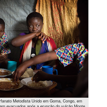
orfanato Metodista Unido em Goma, Congo, em
foram evacuados após a erupção do vulcão Monte