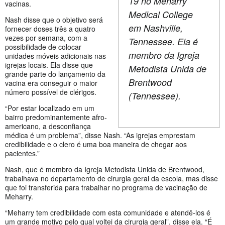
19 no Meharry
vacinas.
Medical College
Nash disse que o objetivo será
em Nashville,
fornecer doses três a quatro
vezes por semana, com a
Tennessee. Ela é
possibilidade de colocar
membro da Igreja
unidades móveis adicionais nas
igrejas locais. Ela disse que
Metodista Unida de
grande parte do lançamento da
Brentwood
vacina era conseguir o maior
número possível de clérigos.
(Tennessee).
“Por estar localizado em um
bairro predominantemente afro-
americano, a desconfiança
médica é um problema”, disse Nash. “As igrejas emprestam
credibilidade e o clero é uma boa maneira de chegar aos
pacientes.”
Nash, que é membro da Igreja Metodista Unida de Brentwood,
trabalhava no departamento de cirurgia geral da escola, mas disse
que foi transferida para trabalhar no programa de vacinação de
Meharry.
“Meharry tem credibilidade com esta comunidade e atendê-los é
um grande motivo pelo qual voltei da cirurgia geral”, disse ela. “É