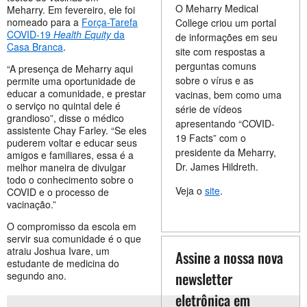
O Meharry Medical
Meharry. Em fevereiro, ele foi
nomeado para a
Força-Tarefa
College criou um portal
COVID-19
Health Equity
da
de informações em seu
Casa Branca
.
site com respostas a
perguntas comuns
“A presença de Meharry aqui
sobre o vírus e as
permite uma oportunidade de
educar a comunidade, e prestar
vacinas, bem como uma
o serviço no quintal dele é
série de vídeos
grandioso”, disse o médico
apresentando “COVID-
assistente Chay Farley. “Se eles
19 Facts” com o
puderem voltar e educar seus
presidente da Meharry,
amigos e familiares, essa é a
Dr. James Hildreth.
melhor maneira de divulgar
todo o conhecimento sobre o
Veja o
site
.
COVID e o processo de
vacinação.”
O compromisso da escola em
servir sua comunidade é o que
atraiu Joshua Ivare, um
Assine a nossa nova
estudante de medicina do
newsletter
segundo ano.
eletrônica em