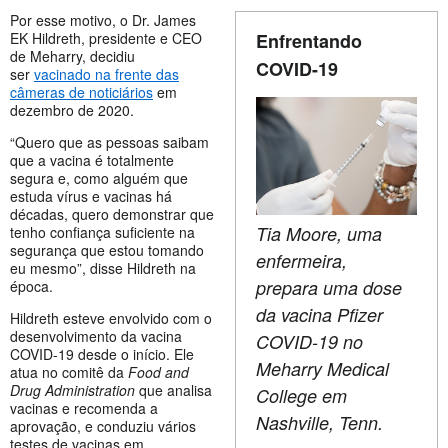
Por esse motivo, o Dr. James
EK Hildreth, presidente e CEO
Enfrentando
de Meharry, decidiu
COVID-19
ser
vacinado na frente das
câmeras de noticiários
em
dezembro de 2020.
“Quero que as pessoas saibam
que a vacina é totalmente
segura e, como alguém que
estuda vírus e vacinas há
décadas, quero demonstrar que
Tia Moore, uma
tenho confiança suficiente na
segurança que estou tomando
enfermeira,
eu mesmo”, disse Hildreth na
prepara uma dose
época.
da vacina Pfizer
Hildreth esteve envolvido com o
desenvolvimento da vacina
COVID-19 no
COVID-19 desde o início. Ele
Meharry Medical
atua no comitê da
Food and
Drug Administration
que analisa
College em
vacinas e recomenda a
Nashville, Tenn.
aprovação, e conduziu vários
testes de vacinas em