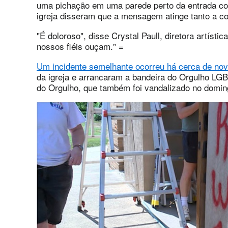
uma pichação em uma parede perto da entrada cont
igreja disseram que a mensagem atinge tanto a 
"É doloroso", disse Crystal Paull, diretora artísti
nossos fiéis ouçam." =
Um incidente semelhante ocorreu há cerca de no
da igreja e arrancaram a bandeira do Orgulho LGB
do Orgulho, que também foi vandalizado no domin