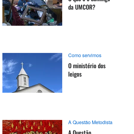
da UMCOR?
Como servimos
O ministério dos
leigos
A Questão Metodista
A Questão