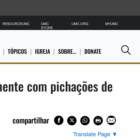
RESOURCEUMC
UMC
UMC.ORG
MYUMC
P
STORE
TÓPICOS
IGREJA
SOBRE…
DONATE
Se
amente com pichações de
compartilhar
Translate Page
▼