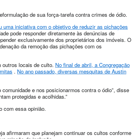
eformulação de sua força-tarefa contra crimes de ódio.
u uma iniciativa com o objetivo de reduzir as pichações
dade pode responder diretamente às denúncias de
depender exclusivamente dos proprietários dos imóveis. O
oordenação da remoção das pichações com os
 outros locais de culto.
No final de abril, a Congregação
emitas
.
No ano passado, diversas mesquitas de Austin
o comunidade e nos posicionarmos contra o ódio”, disse
ntam protegidas e acolhidas.”
o com essa opinião.
reja afirmaram que planejam continuar os cultos conforme