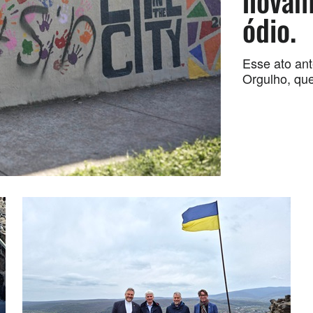
novam
ódio.
Esse ato ant
Orgulho, qu