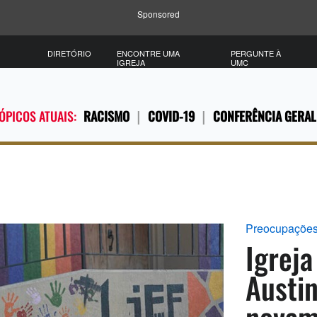
Sponsored
DIRETÓRIO
ENCONTRE UMA
PERGUNTE À
IGREJA
UMC
ÓPICOS ATUAIS:
RACISMO
COVID-19
CONFERÊNCIA GERAL
Preocupações
Igreja
Austin