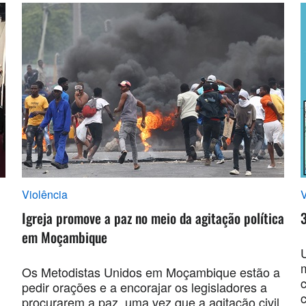
Violência
V
Igreja promove a paz no meio da agitação política
em Moçambique
Os Metodistas Unidos em Moçambique estão a
pedir orações e a encorajar os legisladores a
c
procurarem a paz, uma vez que a agitação civil