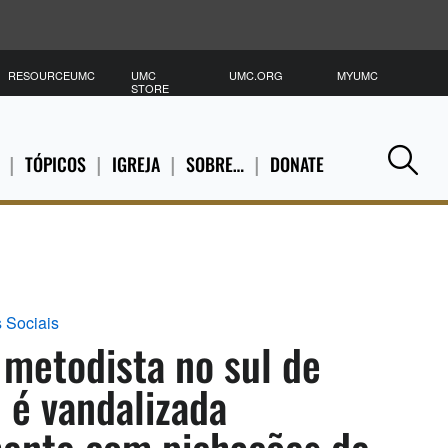
RESOURCEUMC
UMC
UMC.ORG
MYUMC
P
STORE
TÓPICOS
IGREJA
SOBRE…
DONATE
Se
 Sociais
 metodista no sul de
 é vandalizada