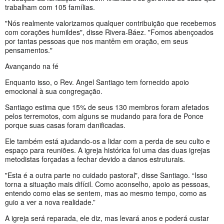
trabalham com 105 famílias.
"Nós realmente valorizamos qualquer contribuição que recebemos
com corações humildes", disse Rivera-Báez. "Fomos abençoados
por tantas pessoas que nos mantêm em oração, em seus
pensamentos."
Avançando na fé
Enquanto isso, o Rev. Angel Santiago tem fornecido apoio
emocional à sua congregação.
Santiago estima que 15% de seus 130 membros foram afetados
pelos terremotos, com alguns se mudando para fora de Ponce
porque suas casas foram danificadas.
Ele também está ajudando-os a lidar com a perda de seu culto e
espaço para reuniões. A igreja histórica foi uma das duas igrejas
metodistas forçadas a fechar devido a danos estruturais.
"Esta é a outra parte no cuidado pastoral", disse Santiago. “Isso
torna a situação mais difícil. Como aconselho, apoio as pessoas,
entendo como elas se sentem, mas ao mesmo tempo, como as
guio a ver a nova realidade.”
A igreja será reparada, ele diz, mas levará anos e poderá custar