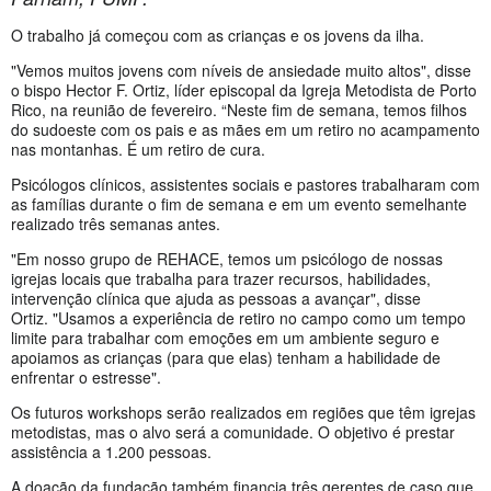
O trabalho já começou com as crianças e os jovens da ilha.
"Vemos muitos jovens com níveis de ansiedade muito altos", disse
o bispo Hector F. Ortiz, líder episcopal da Igreja Metodista de Porto
Rico, na reunião de fevereiro. “Neste fim de semana, temos filhos
do sudoeste com os pais e as mães em um retiro no acampamento
nas montanhas. É um retiro de cura.
Psicólogos clínicos, assistentes sociais e pastores trabalharam com
as famílias durante o fim de semana e em um evento semelhante
realizado três semanas antes.
"Em nosso grupo de REHACE, temos um psicólogo de nossas
igrejas locais que trabalha para trazer recursos, habilidades,
intervenção clínica que ajuda as pessoas a avançar", disse
Ortiz. "Usamos a experiência de retiro no campo como um tempo
limite para trabalhar com emoções em um ambiente seguro e
apoiamos as crianças (para que elas) tenham a habilidade de
enfrentar o estresse".
Os futuros workshops serão realizados em regiões que têm igrejas
metodistas, mas o alvo será a comunidade. O objetivo é prestar
assistência a 1.200 pessoas.
A doação da fundação também financia três gerentes de caso que