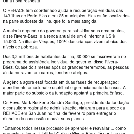
Uma nova resposta
O REHACE tem coordenado ajuda e recuperação em duas das
143 ilhas de Porto Rico e em 25 municípios. Eles estão localizados
na parte sudoeste da ilha, que foi a mais atingida.
A maioria depende do governo para subsidiar seus orçamentos,
disse Rivera-Báez, e a renda anual de um é inferior a US $
15.000. Na ilha de Vieques, 100% das crianças vivem abaixo dos
níveis de pobreza.
Dos 3,2 milhões de habitantes da ilha, 30.000 se inscreveram no
programa de assistência individual do governo, disse Rivera-
Báez. Quase dois meses após os grandes terremotos, as pessoas
ainda moravam em carros, tendas e abrigos.
A agência agora está focada em duas fases de recuperação:
atendimento emocional e espiritual e gerenciamento de casos. A
maior parte do subsídio da fundação apoiará a primeira ênfase.
Os Revs. Mark Becker e Sandra Santiago, presidente da fundação
e consultora regional de administração, viajaram para a sede da
REHACE em San Juan no final de fevereiro para entregar o
dinheiro da concessão e ouvir seus planos.
"Estamos todos nesse processo de aprender e reavaliar ... como
gerenciar a imprevisibilidade", disse Rivera-Báez. "É por isso que