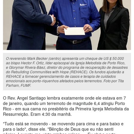
O reverendo Mark Becker (centro) apresenta um cheque de US $ 50.000
ao bispo Hector F. Ortiz, líder episcopal da Igreja Metodista de Porto Rico,
e Glorymar Rivera-Báez, diretor do programa de recuperação de desastres
do Rebuilding Communities with Hope (REHACE). Os fundos ajudarão a
REHACE a fornecer gerenciamento de casos e terapia de cuidados
emocionais aos porto-riquenhos afetados pelos terremotos. Foto por Tita
Parham, FUMF.
O Rev. Angel Santiago lembra exatamente onde ele estava em 7
de janeiro, quando um terremoto de magnitude 6,4 atingiu Porto
Rico - em sua cama no presbitério da Primeira Igreja Metodista da
Ressurreição. Eram 4:30 da manhã.
"Tudo está se movendo - se movendo para cima e para baixo e
para o lado", disse ele. "Bênção de Deus que eu não senti