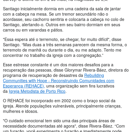
Santiago inicialmente dormia em uma cadeira da sala de jantar
com a cabeça na mesa. Se um tremor secundário não o
acordasse, seu cachorro sentiria e colocaria a cabeça no colo de
Santiago, alertando-o. Outros em seu bairro dormiam em seus
carros ou em varandas e pátios.
"Essa espera até o terremoto, se chegar, for muito difícil", disse
Santiago. “Mas duas a três semanas parecem da mesma forma, o
terremoto de manhã ou durante o dia, eu me adapto. Tento me
concentrar no trabalho da igreja com a congregação.”
Esse estresse constante é um dos maiores desafios para a
recuperação das pessoas, disse Glorymar Rivera-Báez, diretora do
programa de recuperação de desastres da
Rebuilding
Communities with Hope - Reconstruindo Comunidades com
Esperança (REHACE),
uma organização sem fins lucrativos
da
Igreja Metodista de Porto Rico
.
O REHACE foi incorporado em 2002 como o braço social da
igreja. Atende populações vulneráveis, principalmente crianças,
mulheres e idosos.
"O cuidado emocional tem sido uma das principais áreas de
necessidade documentadas até agora", disse Rivera-Báez. “Com
um furacão, você experimenta o furacão e imediatamente pode