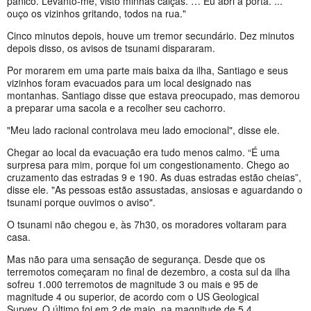
pânico. Levanto-me, visto minhas calças. … Eu abri a porta. ...
ouço os vizinhos gritando, todos na rua."
Cinco minutos depois, houve um tremor secundário. Dez minutos
depois disso, os avisos de tsunami dispararam.
Por morarem em uma parte mais baixa da ilha, Santiago e seus
vizinhos foram evacuados para um local designado nas
montanhas. Santiago disse que estava preocupado, mas demorou
a preparar uma sacola e a recolher seu cachorro.
"Meu lado racional controlava meu lado emocional", disse ele.
Chegar ao local da evacuação era tudo menos calmo. “É uma
surpresa para mim, porque foi um congestionamento. Chego ao
cruzamento das estradas 9 e 190. As duas estradas estão cheias”,
disse ele. "As pessoas estão assustadas, ansiosas e aguardando o
tsunami porque ouvimos o aviso".
O tsunami não chegou e, às 7h30, os moradores voltaram para
casa.
Mas não para uma sensação de segurança. Desde que os
terremotos começaram no final de dezembro, a costa sul da ilha
sofreu 1.000 terremotos de magnitude 3 ou mais e 95 de
magnitude 4 ou superior, de acordo com o US Geological
Survey. O último foi em 2 de maio, na magnitude de 5,4.