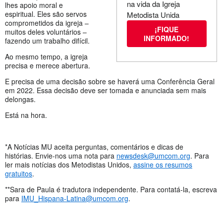
na vida da Igreja
lhes apoio moral e
espiritual. Eles são servos
Metodista Unida
comprometidos da igreja –
¡FIQUE
muitos deles voluntários –
INFORMADO!
fazendo um trabalho difícil.
Ao mesmo tempo, a igreja
precisa e merece abertura.
E precisa de uma decisão sobre se haverá uma Conferência Geral
em 2022. Essa decisão deve ser tomada e anunciada sem mais
delongas.
Está na hora.
*A Notícias MU aceita perguntas, comentários e dicas de
histórias. Envie-nos uma nota para
newsdesk@umcom.org
. Para
ler mais notícias dos Metodistas Unidos,
assine os resumos
gratuitos
.
**Sara de Paula é tradutora independente. Para contatá-la, escreva
para
IMU_Hispana-Latina@umcom.org
.