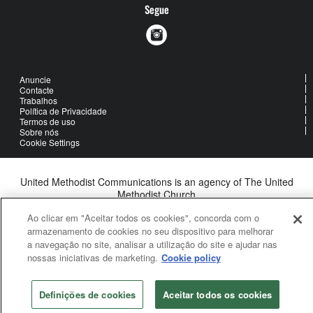
Segue
Anuncie
Contacte
Trabalhos
Política de Privacidade
Termos de uso
Sobre nós
Cookie Settings
United Methodist Communications is an agency of The United
Methodist Church
©2026
United Methodist Communications. All Rights Reserved
Ao clicar em "Aceitar todos os cookies", concorda com o
armazenamento de cookies no seu dispositivo para melhorar
a navegação no site, analisar a utilização do site e ajudar nas
nossas iniciativas de marketing.
Cookie policy
Definições de cookies
Aceitar todos os cookies