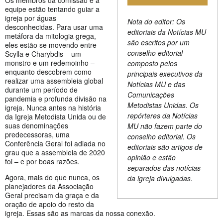
Os membros da comissão e a
equipe estão tentando guiar a
igreja por águas
Nota do editor: Os
desconhecidas. Para usar uma
editoriais da Notícias MU
metáfora da mitologia grega,
são escritos por um
eles estão se movendo entre
conselho editorial
Scylla e Charybdis – um
monstro e um redemoinho –
composto pelos
enquanto descobrem como
principais executivos da
realizar uma assembleia global
Notícias MU e das
durante um período de
Comunicações
pandemia e profunda divisão na
Metodistas Unidas. Os
igreja. Nunca antes na história
repórteres da Notícias
da Igreja Metodista Unida ou de
suas denominações
MU não fazem parte do
predecessoras, uma
conselho editorial. Os
Conferência Geral foi adiada no
editoriais são artigos de
grau que a assembleia de 2020
opinião e estão
foi – e por boas razões.
separados das notícias
Agora, mais do que nunca, os
da igreja divulgadas.
planejadores da Associação
Geral precisam da graça e da
oração de apoio do resto da
igreja. Essas são as marcas da nossa conexão.