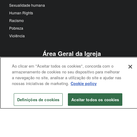
Sexualidade humana
Human Rights
Racismo
Pobreza
Violência
Área Geral da Igreja
Conferência Geral
Ao clicar em "Aceitar todos os cookies", concorda com o
Conselho de Bispos
armazenamento de cookies no seu dispositivo para melhorar
a navegação no site, analisar a utilização do site e ajudar nas
Conselho Judicial
nossas iniciativas de marketing.
Cookie policy
Agências gerais
Mesa Conexional
Definições de cookies
Aceitar todos os cookies
Conferência Anual
Conferência anual
Conferência Jurisdicional