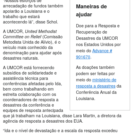
“Nossos esforços de
Maneiras de
arrecadação de fundos também
apoiarão a Louisiana e o
ajudar
trabalho que estará
acontecendo lá”, disse Schol.
Doe para a Resposta e
A UMCOR,
United Methodist
Recuperação de
Committee on Relief
(Comissão
Desastres da UMCOR
Metodista Unida de Alívio), é o
nos Estados Unidos por
veículo mais conhecido da
meio do
Advance #
denominação para ajudar após
901670
.
desastres naturais.
As doações também
A UMCOR está fornecendo
subsídios de solidariedade e
podem ser feitas por
assistência técnica para
meio do
ministério de
conferências afetadas pelo Ida,
resposta a desastres
da
bem como trabalhando em
Conferência Anual da
estreita colaboração com os
Louisiana.
coordenadores de resposta a
desastres da conferência e
equipes de resposta antecipada
que já trabalham na Louisiana, disse Lara Martin, a diretora da
agência de resposta a desastres dos EUA.
“Ida e o nível de devastação e a escala da resposta excedeu