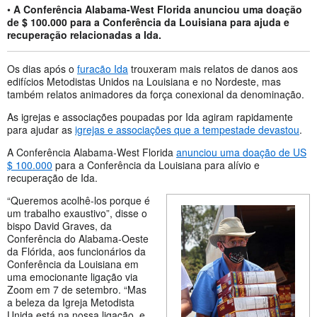
•
A Conferência Alabama-West Florida anunciou uma doação
de $ 100.000 para a Conferência da Louisiana para ajuda e
recuperação relacionadas a Ida.
Os dias após o
furacão Ida
trouxeram mais relatos de danos aos
edifícios Metodistas Unidos na Louisiana e no Nordeste, mas
também relatos animadores da força conexional da denominação.
As igrejas e associações poupadas por Ida agiram rapidamente
para ajudar as
igrejas e associações que a tempestade devastou
.
A Conferência Alabama-West Florida
anunciou uma doação de US
$ 100.000
para a Conferência da Louisiana para alívio e
recuperação de Ida.
“Queremos acolhê-los porque é
um trabalho exaustivo”, disse o
bispo David Graves, da
Conferência do Alabama-Oeste
da Flórida, aos funcionários da
Conferência da Louisiana em
uma emocionante ligação via
Zoom em 7 de setembro. “Mas
a beleza da Igreja Metodista
Unida está na nossa ligação, e