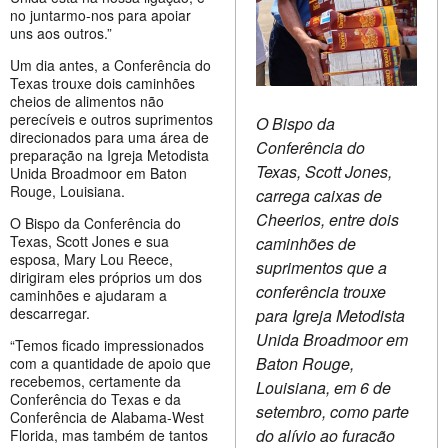
no juntarmo-nos para apoiar
uns aos outros.”
Um dia antes, a Conferência do
Texas trouxe dois caminhões
cheios de alimentos não
perecíveis e outros suprimentos
O Bispo da
direcionados para uma área de
Conferência do
preparação na Igreja Metodista
Texas, Scott Jones,
Unida Broadmoor em Baton
Rouge, Louisiana.
carrega caixas de
Cheerios, entre dois
O Bispo da Conferência do
Texas, Scott Jones e sua
caminhões de
esposa, Mary Lou Reece,
suprimentos que a
dirigiram eles próprios um dos
conferência trouxe
caminhões e ajudaram a
descarregar.
para Igreja Metodista
Unida Broadmoor em
“Temos ficado impressionados
Baton Rouge,
com a quantidade de apoio que
recebemos, certamente da
Louisiana, em 6 de
Conferência do Texas e da
setembro, como parte
Conferência de Alabama-West
do alívio ao furacão
Florida, mas também de tantos