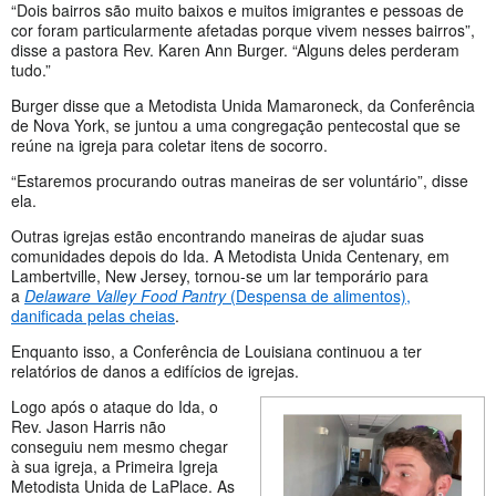
“Dois bairros são muito baixos e muitos imigrantes e pessoas de
cor foram particularmente afetadas porque vivem nesses bairros”,
disse a pastora Rev. Karen Ann Burger. “Alguns deles perderam
tudo.”
Burger disse que a Metodista Unida Mamaroneck, da Conferência
de Nova York, se juntou a uma congregação pentecostal que se
reúne na igreja para coletar itens de socorro.
“Estaremos procurando outras maneiras de ser voluntário”, disse
ela.
Outras igrejas estão encontrando maneiras de ajudar suas
comunidades depois do Ida. A Metodista Unida Centenary, em
Lambertville, New Jersey, tornou-se um lar temporário para
a
Delaware Valley Food Pantry
(Despensa de alimentos),
danificada pelas
cheias
.
Enquanto isso, a Conferência de Louisiana continuou a ter
relatórios de danos a edifícios de igrejas.
Logo após o ataque do Ida, o
Rev. Jason Harris não
conseguiu nem mesmo chegar
à sua igreja, a Primeira Igreja
Metodista Unida de LaPlace. As