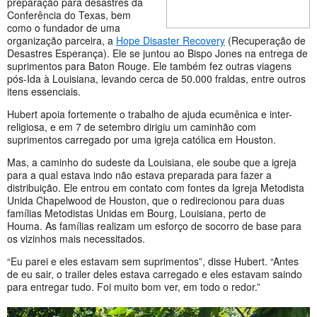
preparação para desastres da
Conferência do Texas, bem
como o fundador de uma
organização parceira, a
Hope Disaster Recovery
(Recuperação de
Desastres Esperança). Ele se juntou ao Bispo Jones na entrega de
suprimentos para Baton Rouge. Ele também fez outras viagens
pós-Ida à Louisiana, levando cerca de 50.000 fraldas, entre outros
itens essenciais.
Hubert apoia fortemente o trabalho de ajuda ecumênica e inter-
religiosa, e em 7 de setembro dirigiu um caminhão com
suprimentos carregado por uma igreja católica em Houston.
Mas, a caminho do sudeste da Louisiana, ele soube que a igreja
para a qual estava indo não estava preparada para fazer a
distribuição. Ele entrou em contato com fontes da Igreja Metodista
Unida Chapelwood de Houston, que o redirecionou para duas
famílias Metodistas Unidas em Bourg, Louisiana, perto de
Houma. As famílias realizam um esforço de socorro de base para
os vizinhos mais necessitados.
“Eu parei e eles estavam sem suprimentos”, disse Hubert. “Antes
de eu sair, o trailer deles estava carregado e eles estavam saindo
para entregar tudo. Foi muito bom ver, em todo o redor.”