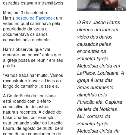
estradas estavam intransitáveis.
Mas, em 3 de setembro,
Harris
postou no Facebook
um
O Rev. Jason Harris
vídeo no qual caminhava pela
propriedade da igreja e
oferece um tour em
documentava os danos
vídeo dos danos
causados pela enchente.
causados pelas
Harris observou que “vai
enchentes na
demorar um pouco” antes que
Primeira Igreja
a igreja possa se reunir em seu
Metodista Unida em
prédio.
LaPlace, Louisiana. A
“Vamos trabalhar muito. Vamos
igreja é uma das
reconstruir e louvar a Deus ao
longo do caminho”, disse ele.
áreas duramente
atingidas pelo
A Conferência da Louisiana
está lidando com o efeito
Furacão Ida. Captura
cumulativo de desastres
de tela da Notícias
naturais recentes. A cidade de
MU, cortesia da
Lake Charles, por exemplo,
está tentando voltar do furacão
Primeira Igreja
Laura, de agosto de 2020, bem
Metodista Unida via
como de um congelamento de