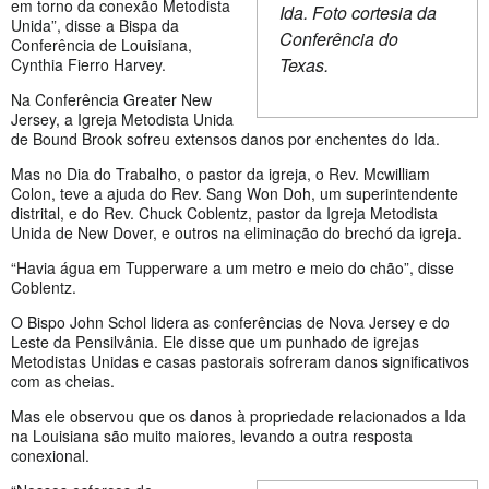
em torno da conexão Metodista
Ida. Foto cortesia da
Unida”, disse a Bispa da
Conferência do
Conferência de Louisiana,
Texas.
Cynthia Fierro Harvey.
Na Conferência Greater New
Jersey, a Igreja Metodista Unida
de Bound Brook sofreu extensos danos por enchentes do Ida.
Mas no Dia do Trabalho, o pastor da igreja, o Rev. Mcwilliam
Colon, teve a ajuda do Rev. Sang Won Doh, um superintendente
distrital, e do Rev. Chuck Coblentz, pastor da Igreja Metodista
Unida de New Dover, e outros na eliminação do brechó da igreja.
“Havia água em Tupperware a um metro e meio do chão”, disse
Coblentz.
O Bispo John Schol lidera as conferências de Nova Jersey e do
Leste da Pensilvânia. Ele disse que um punhado de igrejas
Metodistas Unidas e casas pastorais sofreram danos significativos
com as cheias.
Mas ele observou que os danos à propriedade relacionados a Ida
na Louisiana são muito maiores, levando a outra resposta
conexional.