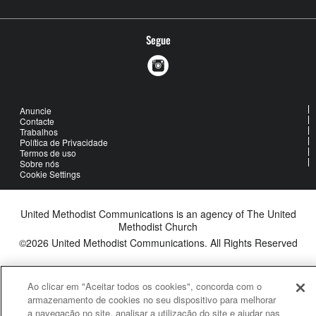
Segue
Anuncie
Contacte
Trabalhos
Política de Privacidade
Termos de uso
Sobre nós
Cookie Settings
United Methodist Communications is an agency of The United
Methodist Church
©2026
United Methodist Communications. All Rights Reserved
Ao clicar em "Aceitar todos os cookies", concorda com o
armazenamento de cookies no seu dispositivo para melhorar
a navegação no site, analisar a utilização do site e ajudar nas