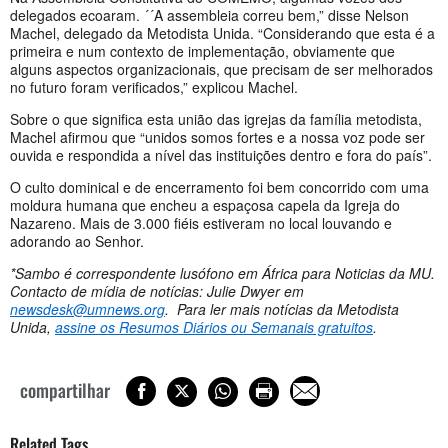
delegados ecoaram. ´´A assembleia correu bem,” disse Nelson
Machel, delegado da Metodista Unida. “Considerando que esta é a
primeira e num contexto de implementação, obviamente que
alguns aspectos organizacionais, que precisam de ser melhorados
no futuro foram verificados,” explicou Machel.
Sobre o que significa esta união das igrejas da família metodista,
Machel afirmou que “unidos somos fortes e a nossa voz pode ser
ouvida e respondida a nível das instituições dentro e fora do país”.
O culto dominical e de encerramento foi bem concorrido com uma
moldura humana que encheu a espaçosa capela da Igreja do
Nazareno. Mais de 3.000 fiéis estiveram no local louvando e
adorando ao Senhor.
*Sambo é correspondente lusófono em África para Noticias da MU.
Contacto de mídia de notícias: Julie Dwyer em
newsdesk@umnews.org
. Para ler mais notícias da Metodista
Unida,
assine os Resumos Diários ou Semanais gratuitos
.
compartilhar
Related Tags