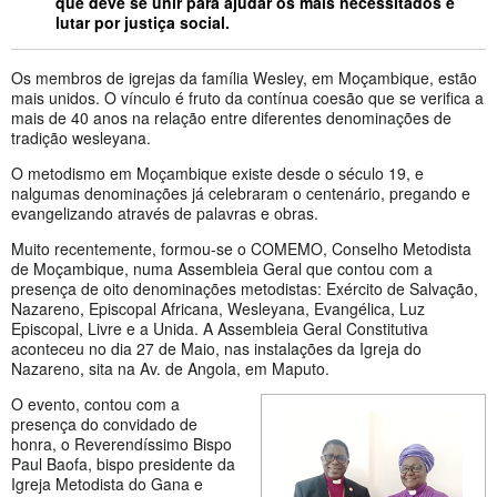
que deve se unir para ajudar os mais necessitados e
lutar por justiça social.
Os membros de igrejas da família Wesley, em Moçambique, estão
mais unidos. O vínculo é fruto da contínua coesão que se verifica a
mais de 40 anos na relação entre diferentes denominações de
tradição wesleyana.
O metodismo em Moçambique existe desde o século 19, e
nalgumas denominações já celebraram o centenário, pregando e
evangelizando através de palavras e obras.
Muito recentemente, formou-se o COMEMO, Conselho Metodista
de Moçambique, numa Assembleia Geral que contou com a
presença de oito denominações metodistas: Exército de Salvação,
Nazareno, Episcopal Africana, Wesleyana, Evangélica, Luz
Episcopal, Livre e a Unida. A Assembleia Geral Constitutiva
aconteceu no dia 27 de Maio, nas instalações da Igreja do
Nazareno, sita na Av. de Angola, em Maputo.
O evento, contou com a
presença do convidado de
honra, o Reverendíssimo Bispo
Paul Baofa, bispo presidente da
Igreja Metodista do Gana e