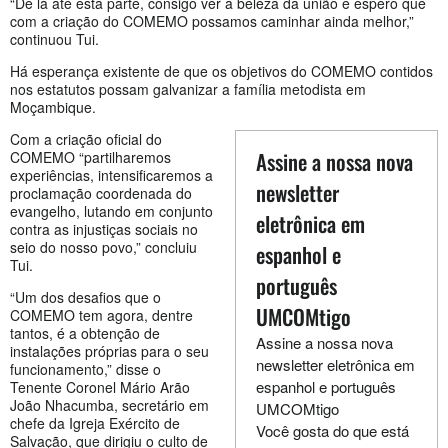
“De lá até esta parte, consigo ver a beleza da união e espero que
com a criação do COMEMO possamos caminhar ainda melhor,”
continuou Tui.
Há esperança existente de que os objetivos do COMEMO contidos
nos estatutos possam galvanizar a família metodista em
Moçambique.
Com a criação oficial do
Assine a nossa nova
COMEMO “partilharemos
experiências, intensificaremos a
newsletter
proclamação coordenada do
evangelho, lutando em conjunto
eletrônica em
contra as injustiças sociais no
seio do nosso povo,” concluiu
espanhol e
Tui.
português
“Um dos desafios que o
UMCOMtigo
COMEMO tem agora, dentre
tantos, é a obtenção de
Assine a nossa nova
instalações próprias para o seu
newsletter eletrônica em
funcionamento,” disse o
espanhol e português
Tenente Coronel Mário Arão
João Nhacumba, secretário em
UMCOMtigo
chefe da Igreja Exército de
Você gosta do que está
Salvação, que dirigiu o culto de