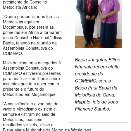
presidente do Conselho
Metodista Africano.
“Quero parabenizar as Igrejas
Metodistas aqui em
Moçambique, por serem as
primeiras em África a formarem
o seu Conselho Nacional,” disse
Baofa, falando na reunião da
Assembleia Constitutiva do
COMEMO.
Bispa Joaquina Filipe
Mais de cinquenta delegados à
Nhanala recém-eleita
Assembleia Constitutiva do
presidente do
COMEMO estiverem presentes
para analisar e deliberar sobre
COMEMO, com o
assuntos que tem a ver com o
Bispo Paul Baofa da
presente e o futuro do
Metodista do Gana.
Metodismo em Moçambique.
Maputo, foto de Joao
“A consciência e a vontade de
Filimone Sambo.
viver o Metodismo existem e
sempre existiram no seio de
Metodistas, mas sem
resultados visíveis,” disse a
Bispa Maria Muhomba da Metodista Wesleyana.