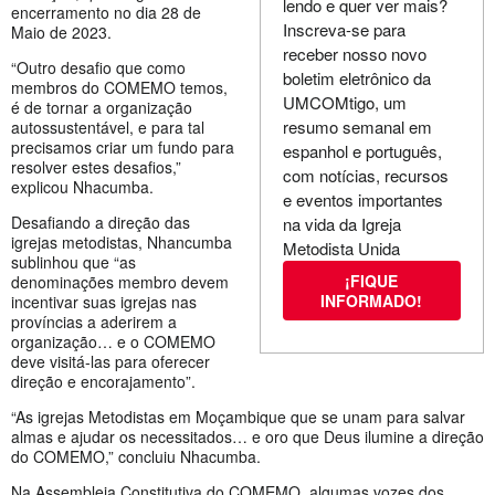
lendo e quer ver mais?
encerramento no dia 28 de
Inscreva-se para
Maio de 2023.
receber nosso novo
“Outro desafio que como
boletim eletrônico da
membros do COMEMO temos,
UMCOMtigo, um
é de tornar a organização
resumo semanal em
autossustentável, e para tal
precisamos criar um fundo para
espanhol e português,
resolver estes desafios,”
com notícias, recursos
explicou Nhacumba.
e eventos importantes
Desafiando a direção das
na vida da Igreja
igrejas metodistas, Nhancumba
Metodista Unida
sublinhou que “as
¡FIQUE
denominações membro devem
INFORMADO!
incentivar suas igrejas nas
províncias a aderirem a
organização… e o COMEMO
deve visitá-las para oferecer
direção e encorajamento”.
“As igrejas Metodistas em Moçambique que se unam para salvar
almas e ajudar os necessitados… e oro que Deus ilumine a direção
do COMEMO,” concluiu Nhacumba.
Na Assembleia Constitutiva do COMEMO, algumas vozes dos