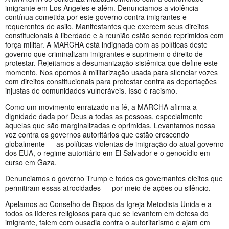
imigrante em Los Angeles e além. Denunciamos a violência
contínua cometida por este governo contra imigrantes e
requerentes de asilo. Manifestantes que exercem seus direitos
constitucionais à liberdade e à reunião estão sendo reprimidos com
força militar. A MARCHA está indignada com as políticas deste
governo que criminalizam imigrantes e suprimem o direito de
protestar. Rejeitamos a desumanização sistêmica que define este
momento. Nos opomos à militarização usada para silenciar vozes
com direitos constitucionais para protestar contra as deportações
injustas de comunidades vulneráveis. Isso é racismo.
Como um movimento enraizado na fé, a MARCHA afirma a
dignidade dada por Deus a todas as pessoas, especialmente
àquelas que são marginalizadas e oprimidas. Levantamos nossa
voz contra os governos autoritários que estão crescendo
globalmente — as políticas violentas de imigração do atual governo
dos EUA, o regime autoritário em El Salvador e o genocídio em
curso em Gaza.
Denunciamos o governo Trump e todos os governantes eleitos que
permitiram essas atrocidades — por meio de ações ou silêncio.
Apelamos ao Conselho de Bispos da Igreja Metodista Unida e a
todos os líderes religiosos para que se levantem em defesa do
imigrante, falem com ousadia contra o autoritarismo e ajam em