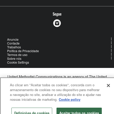
Segue
Anuncie
Contacte
Trabalhos
Política de Privacidade
Termos de uso
Sobre nós
Cookie Settings
United Methodist Communications is an agency of The United
Methodist Church
Ao clicar em "Aceitar todos os cookies", concorda com o
©2026
United Methodist Communications. All Rights Reserved
armazenamento de cookies no seu dispositivo para melhorar
a navegação no site, analisar a utilização do site e ajudar nas
nossas iniciativas de marketing.
Cookie policy
Definições de cookies
Aceitar todos os cookies