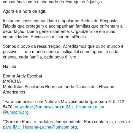
consonância com o chamado do Evangelho à justiça.
Agora é a hora de agir.
Instamos nossa comunidade a apoiar as Redes de Resposta
Rápida que protegem e acompanham famílias que enfrentam a
deportação. Doem generosamente. Organizem-se em suas
comunidades. Recuse-se a ficar em silêncio.
Somos o povo da ressurreição. Acreditamos que outro mundo é
possível — um mundo onde a justiça flui como águas, e cada
criança, cada família, cada povo é livre.
Na luta,
Emma Arely Escobar
MARCHA
Metodistas Asociados Representando Causas dos Hispano-
Americanos
*Para comunicar com Notícias MU você pode ligar para 615-742-
5470,
newsdesk@umnews.org
o
IMU_Hispana-Latina
@umcom.org
.
**Sara de Paula é tradutora independente. Para contatá-la, escreva
para
IMU_Hispana-Latina@umcom.org
.