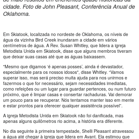
cidade. Foto de John Pleasant, Conferência Anual de
Oklahoma.
Em Skiatook, localizada no nordeste de Oklahoma, os níveis de
água da vizinha Bird Creek inundaram a cidade em vários
centímetros de água. A Rev. Susan Whitley, que lidera a igreja
Metodista Unida em Skiatook, disse que alguns membros tiveram
que deixar suas casas até que as águas baixassem.
"Mesmo que digamos ‘é apenas posses’, ainda é devastador,
especialmente para os nossos idosos", disse Whitley. “Vamos
superar isso, mas será preciso muita ajuda para nos unirmos e
fazermos o que for necessário, sejam necessidades imediatas,
como refeições ou um lugar para guardar pertences, ou num futuro
próximo, que é limpar casas e consertar rachaduras. Vai demorar
um pouco para se recuperar. Nós tentamos manter isso em mente
e estar prontos para oferecer qualquer assistência possível”.
A igreja Metodista Unida em Skiatook não foi danificada, mas
apenas alguns quilômetros rio acima, a história era diferente.
No dia seguinte à primeira tempestade, Shelli Pleasant atravessou
a água até chegar à igreja que lidera em Avant. Ela estimou que