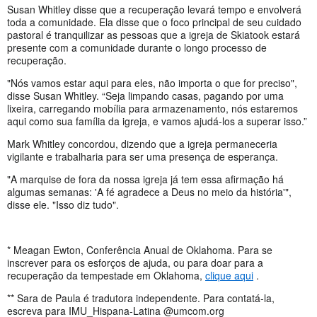
Susan Whitley disse que a recuperação levará tempo e envolverá
toda a comunidade. Ela disse que o foco principal de seu cuidado
pastoral é tranquilizar as pessoas que a igreja de Skiatook estará
presente com a comunidade durante o longo processo de
recuperação.
"Nós vamos estar aqui para eles, não importa o que for preciso",
disse Susan Whitley. “Seja limpando casas, pagando por uma
lixeira, carregando mobília para armazenamento, nós estaremos
aqui como sua família da igreja, e vamos ajudá-los a superar isso.”
Mark Whitley concordou, dizendo que a igreja permaneceria
vigilante e trabalharia para ser uma presença de esperança.
"A marquise de fora da nossa igreja já tem essa afirmação há
algumas semanas: 'A fé agradece a Deus no meio da história'",
disse ele. "Isso diz tudo".
* Meagan Ewton, Conferência Anual de Oklahoma. Para se
inscrever para os esforços de ajuda, ou para doar para a
recuperação da tempestade em Oklahoma,
clique aqui
.
** Sara de Paula é tradutora independente. Para contatá-la,
escreva para IMU_Hispana-Latina @umcom.org