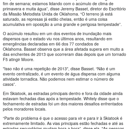
fim de semana; estamos lidando com o acúmulo de clima de
primavera e muita água”, disse Jeremy Basset, diretor do Escritório
da Missão Metodista Unida de Oklahoma. “O terreno já está
saturado, as represas já estão cheias, então é uma coisa
acumulativa em oposição a uma grande e perigosa tempestade”.
O acúmulo resultou em um dos eventos de inundação mais
dispersos que o estado viu nos últimos anos, resultando em
emergências declaradas em 66 dos 77 condados de
Oklahoma. Basset observa que a área afetada supera em muito a
das enchentes de 2013 que ocorreram dias depois que um tornado
F5 atingir Moore.
"Isso não é uma repetição de 2013", disse Basset. “Não é um
evento centralizado, é um evento de água dispersa com alguma
atividade tornadica. Não podemos nem estimar o número de
casos”.
Em Skiatook, as estradas principais dentro e fora da cidade ainda
estavam fechadas dias após a tempestade. Whitely disse que o
fechamento de estradas foi um dos maiores desafios enfrentados
pelos moradores locais.
“Parte do problema é que o acesso para vir e para ir à Skiatook é
extremamente limitado. As vias principais estão fechadas e até as
estradas secundárias mudam hora a hora”, disse ela. "As pessoas