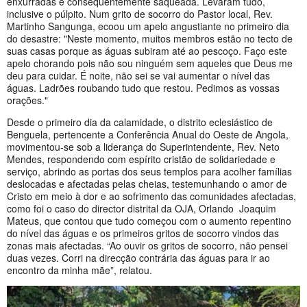
enxurradas e consequentemente saqueada. Levaram tudo,
inclusive o púlpito. Num grito de socorro do Pastor local, Rev.
Martinho Sangunga, ecoou um apelo angustiante no primeiro dia
do desastre: "Neste momento, muitos membros estão no tecto de
suas casas porque as águas subiram até ao pescoço. Faço este
apelo chorando pois não sou ninguém sem aqueles que Deus me
deu para cuidar. É noite, não sei se vai aumentar o nível das
águas. Ladrões roubando tudo que restou. Pedimos as vossas
orações."
Desde o primeiro dia da calamidade, o distrito eclesiástico de
Benguela, pertencente a Conferência Anual do Oeste de Angola,
movimentou-se sob a liderança do Superintendente, Rev. Neto
Mendes, respondendo com espírito cristão de solidariedade e
serviço, abrindo as portas dos seus templos para acolher famílias
deslocadas e afectadas pelas cheias, testemunhando o amor de
Cristo em meio à dor e ao sofrimento das comunidades afectadas,
como foi o caso do director distrital da OJA, Orlando Joaquim
Mateus, que contou que tudo começou com o aumento repentino
do nível das águas e os primeiros gritos de socorro vindos das
zonas mais afectadas. “Ao ouvir os gritos de socorro, não pensei
duas vezes. Corri na direcção contrária das águas para ir ao
encontro da minha mãe”, relatou.