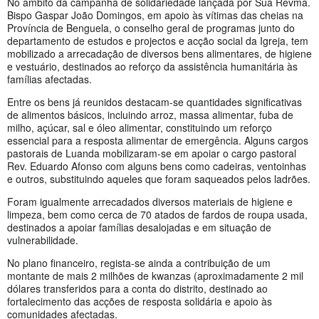
No âmbito da campanha de solidariedade lançada por Sua Revma.
Bispo Gaspar João Domingos, em apoio às vítimas das cheias na
Província de Benguela, o conselho geral de programas junto do
departamento de estudos e projectos e acção social da Igreja, tem
mobilizado a arrecadação de diversos bens alimentares, de higiene
e vestuário, destinados ao reforço da assistência humanitária às
famílias afectadas.
Entre os bens já reunidos destacam-se quantidades significativas
de alimentos básicos, incluindo arroz, massa alimentar, fuba de
milho, açúcar, sal e óleo alimentar, constituindo um reforço
essencial para a resposta alimentar de emergência. Alguns cargos
pastorais de Luanda mobilizaram-se em apoiar o cargo pastoral
Rev. Eduardo Afonso com alguns bens como cadeiras, ventoinhas
e outros, substituindo aqueles que foram saqueados pelos ladrões.
Foram igualmente arrecadados diversos materiais de higiene e
limpeza, bem como cerca de 70 atados de fardos de roupa usada,
destinados a apoiar famílias desalojadas e em situação de
vulnerabilidade.
No plano financeiro, regista-se ainda a contribuição de um
montante de mais 2 milhões de kwanzas (aproximadamente 2 mil
dólares transferidos para a conta do distrito, destinado ao
fortalecimento das acções de resposta solidária e apoio às
comunidades afectadas.