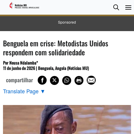
Pesqui
Searc
Sponsored
Benguela em crise: Metodistas Unidos
respondem com solidariedade
Por Neusa Ndalamba*
11 de junho de 2026 | Benguela, Angola (Notícias MU)
compartilhar
Translate Page
▼