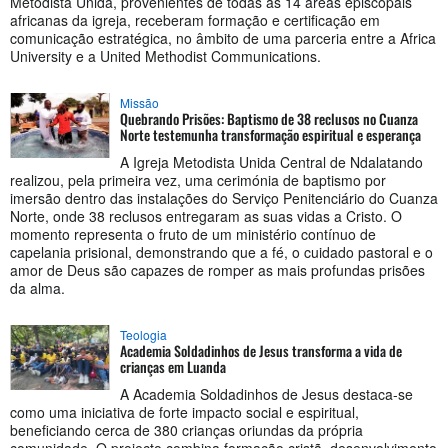
Metodista Unida, provenientes de todas as 14 áreas episcopais
africanas da igreja, receberam formação e certificação em
comunicação estratégica, no âmbito de uma parceria entre a Africa
University e a United Methodist Communications.
Missão
Quebrando Prisões: Baptismo de 38 reclusos no Cuanza
Norte testemunha transformação espiritual e esperança
A Igreja Metodista Unida Central de Ndalatando
realizou, pela primeira vez, uma cerimónia de baptismo por
imersão dentro das instalações do Serviço Penitenciário do Cuanza
Norte, onde 38 reclusos entregaram as suas vidas a Cristo. O
momento representa o fruto de um ministério contínuo de
capelania prisional, demonstrando que a fé, o cuidado pastoral e o
amor de Deus são capazes de romper as mais profundas prisões
da alma.
Teologia
Academia Soldadinhos de Jesus transforma a vida de
crianças em Luanda
A Academia Soldadinhos de Jesus destaca-se
como uma iniciativa de forte impacto social e espiritual,
beneficiando cerca de 380 crianças oriundas da própria
comunidade. O projecto combina formação cristã, desenvolvimento