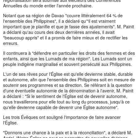
Annuelles du monde entier l'année prochaine.
Notant que sa région de Davao "couvre littéralement 64 % de
l'ensemble des Philippines", il a déclaré qu'"il est vraiment
important que je planifie et que je fasse des ajustements". M. Painit
a déclaré qu'au cours des deux dernières années, il avait
"beaucoup appris" et il a promis de faire mieux et de rectifier les
erreurs.
Il continuera à "défendre en particulier les droits des femmes et des
enfants, ainsi que les Lumads de ma région". Les Lumads sont un
peuple indigène marginalisé et souvent persécuté aux Philippines.
L'un de ses rêves pour l'Église est qu'elle devienne stable, durable
et autonome, afin que l'ensemble des Philippines soit en mesure de
soutenir ses programmes et sa direction. Se référant à la question
d'une éventuelle autonomie de la dénomination à l'avenir, M. Painit
a déclaré : "Si le sentiment de l'Église est de devenir autonome,
nous travaillerons pour elle tout au long du processus, jusqu'à ce
qu'elle devienne capable de devenir une Église autonome".
Les trois Évêques ont souligné l'importance de faire avancer
l'Église.
"Donnons une chance à la paix et à la réconciliation", a déclaré M.
Acdal. "Notre Église ne peut se permettre de nouvelles divisions.