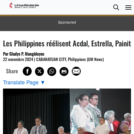
CHER
Searc
Sponsored
Les Philippines réélisent Acdal, Estrella, Painit
Par Gladys P. Mangiduyos
22 novembre 2024 | CABANATUAN CITY, Philippines (UM News)
Share
Translate Page
▼