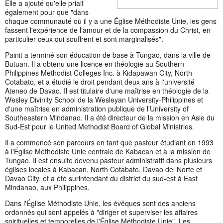
Elle a ajouté qu'elle priait
également pour que "dans
chaque communauté où il y a une Église Méthodiste Unie, les gens
fassent l'expérience de l'amour et de la compassion du Christ, en
particulier ceux qui souffrent et sont marginalisés".
Painit a terminé son éducation de base à Tungao, dans la ville de
Butuan. Il a obtenu une licence en théologie au Southern
Philippines Methodist Colleges Inc. à Kidapawan City, North
Cotabato, et a étudié le droit pendant deux ans à l'université
Ateneo de Davao. Il est titulaire d'une maîtrise en théologie de la
Wesley Divinity School de la Wesleyan University-Philippines et
d'une maîtrise en administration publique de l'University of
Southeastern Mindanao. Il a été directeur de la mission en Asie du
Sud-Est pour le United Methodist Board of Global Ministries.
Il a commencé son parcours en tant que pasteur étudiant en 1993
à l'Église Méthodiste Unie centrale de Kabacan et à la mission de
Tungao. Il est ensuite devenu pasteur administratif dans plusieurs
églises locales à Kabacan, North Cotabato, Davao del Norte et
Davao City, et a été surintendant du district du sud-est à East
Mindanao, aux Philippines.
Dans l'Église Méthodiste Unie, les évêques sont des anciens
ordonnés qui sont appelés à "diriger et superviser les affaires
spirituelles et temporelles de l'Église Méthodiste Unie". Les