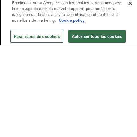
En cliquant sur « Accepter tous les cookies », vous acceptez
La Conférence Générale
le stockage de cookies sur votre appareil pour améliorer la
Le Conseil des Evêques
navigation sur le site, analyser son utilisation et contribuer à
nos efforts de marketing.
Cookie policy
Le Haut-Conseil Judiciaire
Les Agences Générales
La Table Connexionnelle
Paramètres des cookies
Autoriser tous les cookies
Conférence Annuelle
Central Conferences
Jurisdictional Conferences
Afficher
Nous contacter
Offre d'emploi
Politique de confidentialité
Mentions légales
A propos de UM News
Cookie Settings