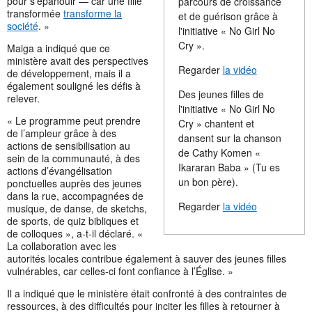
pour s’épanouir — car une fille
parcours de croissance
transformée
transforme la
et de guérison grâce à
société
. »
l'initiative « No Girl No
Cry ».
Maiga a indiqué que ce
ministère avait des perspectives
Regarder
la vidéo
de développement, mais il a
également souligné les défis à
Des jeunes filles de
relever.
l'initiative « No Girl No
« Le programme peut prendre
Cry » chantent et
de l’ampleur grâce à des
dansent sur la chanson
actions de sensibilisation au
de Cathy Komen «
sein de la communauté, à des
Ikararan Baba » (Tu es
actions d’évangélisation
un bon père).
ponctuelles auprès des jeunes
dans la rue, accompagnées de
Regarder
la vidéo
musique, de danse, de sketchs,
de sports, de quiz bibliques et
de colloques », a-t-il déclaré. «
La collaboration avec les
autorités locales contribue également à sauver des jeunes filles
vulnérables, car celles-ci font confiance à l’Église. »
Il a indiqué que le ministère était confronté à des contraintes de
ressources, à des difficultés pour inciter les filles à retourner à