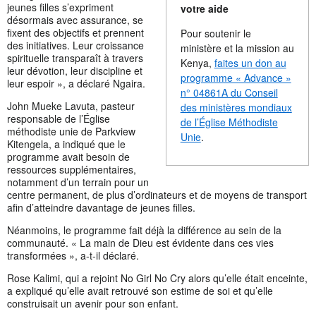
jeunes filles s’expriment
votre aide
désormais avec assurance, se
fixent des objectifs et prennent
Pour soutenir le
des initiatives. Leur croissance
ministère et la mission au
spirituelle transparaît à travers
Kenya,
faites un don au
leur dévotion, leur discipline et
programme « Advance »
leur espoir », a déclaré Ngaira.
n° 04861A du Conseil
John Mueke Lavuta, pasteur
des ministères mondiaux
responsable de l’Église
de l’Église Méthodiste
méthodiste unie de Parkview
Unie
.
Kitengela, a indiqué que le
programme avait besoin de
ressources supplémentaires,
notamment d’un terrain pour un
centre permanent, de plus d’ordinateurs et de moyens de transport
afin d’atteindre davantage de jeunes filles.
Néanmoins, le programme fait déjà la différence au sein de la
communauté. « La main de Dieu est évidente dans ces vies
transformées », a-t-il déclaré.
Rose Kalimi, qui a rejoint No Girl No Cry alors qu’elle était enceinte,
a expliqué qu’elle avait retrouvé son estime de soi et qu’elle
construisait un avenir pour son enfant.