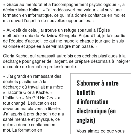
« Grâce au mentorat et à l’accompagnement psychologique », a
déclaré Mme Kalimi, « j’ai redécouvert ma valeur. J’ai suivi une
formation en informatique, ce qui m’a donné confiance en moi et
m’a ouvert l’esprit à de nouvelles opportunités. »
« Au-delà de cela, j’ai trouvé un refuge spirituel à l’Église
méthodiste unie de Parkview Kitengela. Aujourd’hui, je fais partie
de l’équipe d’accueil, ce qui me rappelle chaque jour que je suis
valorisée et appelée à servir malgré mon passé. »
Gloria Kache, qui ramassait autrefois des déchets plastiques à la
décharge pour gagner de l’argent, se prépare désormais à intégrer
un centre de formation professionnelle.
« J’ai grandi en ramassant des
S'abonner à notre
déchets plastiques à la
décharge où travaillait ma mère
bulletin
», raconte Gloria Kache. «
L’initiative « No Girl No Cry » a
d'information
tout changé. L’éducation est
devenue ma clé vers la liberté.
électronique (en
J’ai appris à prendre soin de ma
anglais)
santé mentale et physique, ce
qui m’a donné confiance en
moi. La formation en
Vous aimez ce que vous