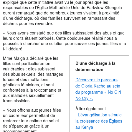
expliqué que cette initiative avait vu le jour après que les
responsables de l’Église Méthodiste Unie de Parkview Kitengela
eurent remarqué que de nombreux jeunes vivaient à proximité
d’une décharge, où des familles survivent en ramassant des
déchets pour les revendre.
« Nous avons constaté que des filles subissaient des abus et que
leurs droits étaient bafoués. Cette douloureuse réalité nous a
poussés à chercher une solution pour sauver ces jeunes filles », a-
t-il déclaré.
Mme Maiga a déclaré que les
D’une décharge à la
filles sont particulièrement
vulnérables : elles subissent
détermination
des abus sexuels, des mariages
forcés et des mutilations
Découvrez le parcours
génitales féminines, et sont
de Gloria Kache au sein
confrontées à la toxicomanie et
du programme « No Girl
aux maladies sexuellement
No Cry ».
transmissibles.
À lire également
« Nous offrons aux jeunes filles
:
L’évangélisation stimule
un cadre leur permettant de
renforcer leur estime de soi et
la croissance des Églises
de s’épanouir grâce à un
au Kenya
accompagnement