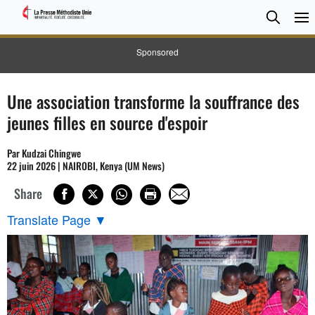
CHER
Searc
Sponsored
Une association transforme la souffrance des
jeunes filles en source d'espoir
Par Kudzai Chingwe
22 juin 2026 | NAIROBI, Kenya (UM News)
Share
Translate Page
▼