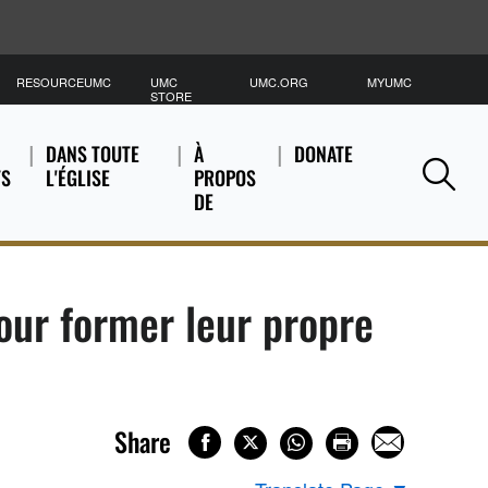
RESOURCEUMC
UMC
UMC.ORG
MYUMC
C
STORE
DANS TOUTE
À
DONATE
TS
L'ÉGLISE
PROPOS
Se
DE
our former leur propre
Share