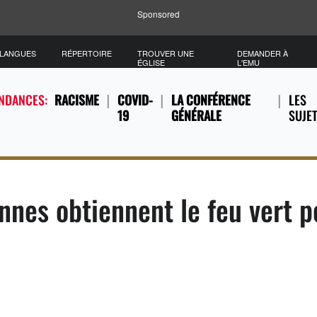
Sponsored
/LANGUES
RÉPERTOIRE
TROUVER UNE
DEMANDER À
ÉGLISE
L'EMU
ENDANCES:
RACISME
COVID-
LA CONFÉRENCE
LES
19
GÉNÉRALE
SUJE
nnes obtiennent le feu vert p