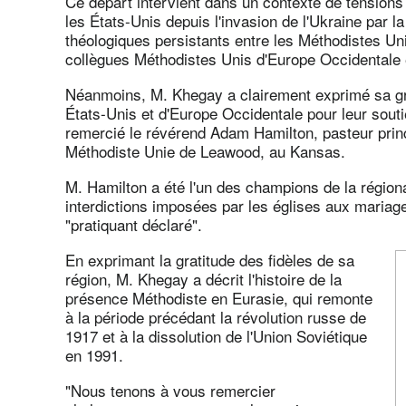
Ce départ intervient dans un contexte de tensions 
les États-Unis depuis l'invasion de l'Ukraine par 
théologiques persistants entre les Méthodistes Uni
collègues Méthodistes Unis d'Europe Occidentale 
Néanmoins, M. Khegay a clairement exprimé sa gr
États-Unis et d'Europe Occidentale pour leur sout
remercié le révérend Adam Hamilton, pasteur princ
Méthodiste Unie de Leawood, au Kansas.
M. Hamilton a été l'un des champions de la régional
interdictions imposées par les églises aux maria
"pratiquant déclaré".
En exprimant la gratitude des fidèles de sa
région, M. Khegay a décrit l'histoire de la
présence Méthodiste en Eurasie, qui remonte
à la période précédant la révolution russe de
1917 et à la dissolution de l'Union Soviétique
en 1991.
"Nous tenons à vous remercier