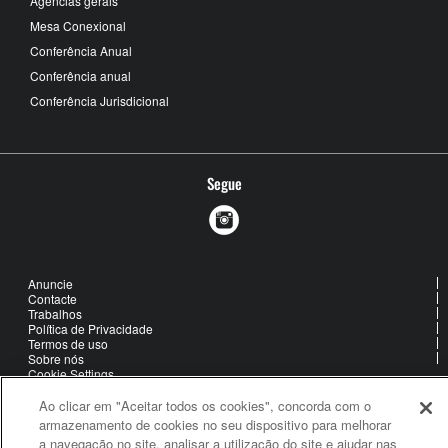
Agências gerais
Mesa Conexional
Conferência Anual
Conferência anual
Conferência Jurisdicional
Segue
Anuncie
Contacte
Trabalhos
Política de Privacidade
Termos de uso
Sobre nós
Cookie Settings
Ao clicar em "Aceitar todos os cookies", concorda com o
armazenamento de cookies no seu dispositivo para melhorar
United Methodist Communications is an agency of The United
a navegação no site, analisar a utilização do site e ajudar nas