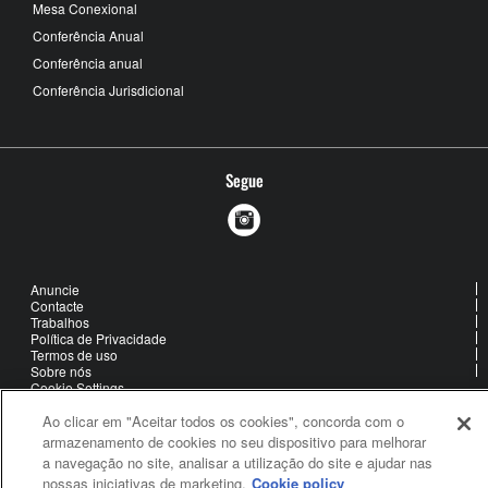
Mesa Conexional
Conferência Anual
Conferência anual
Conferência Jurisdicional
Segue
Anuncie
Contacte
Trabalhos
Política de Privacidade
Termos de uso
Sobre nós
Cookie Settings
Ao clicar em "Aceitar todos os cookies", concorda com o
armazenamento de cookies no seu dispositivo para melhorar
United Methodist Communications is an agency of The United
a navegação no site, analisar a utilização do site e ajudar nas
Methodist Church
nossas iniciativas de marketing.
Cookie policy