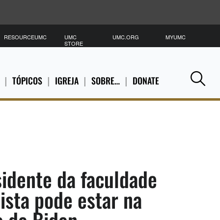
RESOURCEUMC
UMC
UMC.ORG
MYUMC
P
STORE
TÓPICOS
IGREJA
SOBRE…
DONATE
Se
sidente da faculdade
ista pode estar na