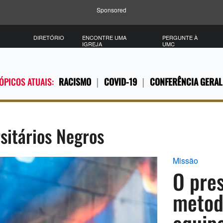
Sponsored
DIRETÓRIO
ENCONTRE UMA
PERGUNTE À
IGREJA
UMC
ÓPICOS ATUAIS:
RACISMO
COVID-19
CONFERÊNCIA GERAL
sitários Negros
Missão
O pre
metod