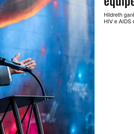
equip
Hildreth ga
HIV e AIDS 