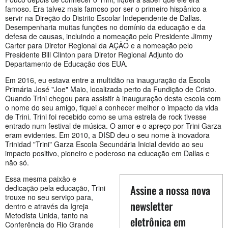
famoso. Era talvez mais famoso por ser o primeiro hispânico a
servir na Direção do Distrito Escolar Independente de Dallas.
Desempenharia muitas funções no domínio da educação e da
defesa de causas, incluindo a nomeação pelo Presidente Jimmy
Carter para Diretor Regional da AÇÃO e a nomeação pelo
Presidente Bill Clinton para Diretor Regional Adjunto do
Departamento de Educação dos EUA.
Em 2016, eu estava entre a multidão na inauguração da Escola
Primária José "Joe" Maio, localizada perto da Fundição de Cristo.
Quando Trini chegou para assistir à inauguração desta escola com
o nome do seu amigo, fiquei a conhecer melhor o impacto da vida
de Trini. Trini foi recebido como se uma estrela de rock tivesse
entrado num festival de música. O amor e o apreço por Trini Garza
eram evidentes. Em 2010, a DISD deu o seu nome à inovadora
Trinidad "Trini" Garza Escola Secundária Inicial devido ao seu
impacto positivo, pioneiro e poderoso na educação em Dallas e
não só.
Essa mesma paixão e
Assine a nossa nova
dedicação pela educação, Trini
trouxe no seu serviço para,
newsletter
dentro e através da Igreja
Metodista Unida, tanto na
eletrônica em
Conferência do Rio Grande