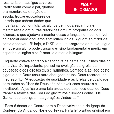
resultaria em castigos severos.
¡FIQUE
Partilharam como o pai, quando
INFORMADO!
era membro da direção da
escola, trouxe educadores de
Laredo que tinham dados que
mostravam como iniciar os alunos de língua espanhola em
matemática e em outras disciplinas em um programa de dois
idiomas, o que ajudava a manter essas crianças no mesmo nível
de escolaridade enquanto aprendiam inglês. Alguém ao redor da
cama observou: "E hoje, o DISD tem um programa de dupla língua
em que um aluno pode cursar o ensino fundamental e médio em
espanhol e inglês e se formar totalmente bilíngue".
Enquanto estava sentado à cabeceira da cama nos últimos dias de
uma vida tão impactante, pensei na evolução da igreja, da
educação e dos direitos civis e humanos. Sentado à ao lado deste
gigante que Deus usou para abençoar tantos, Deus recordou ao
meu espírito: "A educação de qualidade e as igrejas de qualidade
para todos os filhos de Deus não são evoluções naturais e
inevitáveis. A justiça é uma luta árdua que acontece quando Deus
trabalha através das vidas de guerreiros humildes como Trini
Garza, que abençoam as gerações vindouras."
* Ross é diretor do Centro para o Desenvolvimento da Igreja da
Conferência Anual do Norte do Texas. Para ler o artigo original em