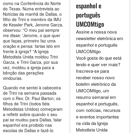
como na Conferência do Norte
espanhol e
do Texas. Numa entrevista ao
português
Notícias da manhã de Dallas, o
filho de Trini e membro da IMU
UMCOMtigo
de Kessler Park, Jerome Garza,
observou: "O meu pai sempre
Assine a nossa nova
me disse: 'Jerome, o que quer
newsletter eletrônica em
que faças, primeiro faz uma
espanhol e português
oração e pensa: farias isto em
UMCOMtigo
frente à igreja? "A Igreja
Metodista Unida moldou Trini
Você gosta do que está
Garza, e Trini Garza, por sua
lendo e quer ver mais?
vez, moldou a igreja para a
Inscreva-se para
bênção das gerações
receber nosso novo
vindouras.
boletim eletrônico da
Quando me sentei à cabeceira
UMCOMtigo, um
de Trini na semana passada
resumo semanal em
com o Rev. Dr. Paul Barton, os
espanhol e português,
filhos de Trini (todos fiéis
Metodistas Unidos) começaram
com notícias, recursos
a refletir sobre quando o seu
e eventos importantes
pai se mudou para Dallas, falar
na vida da Igreja
espanhol era proibido nas
Metodista Unida
escolas de Dallas e fazê-lo