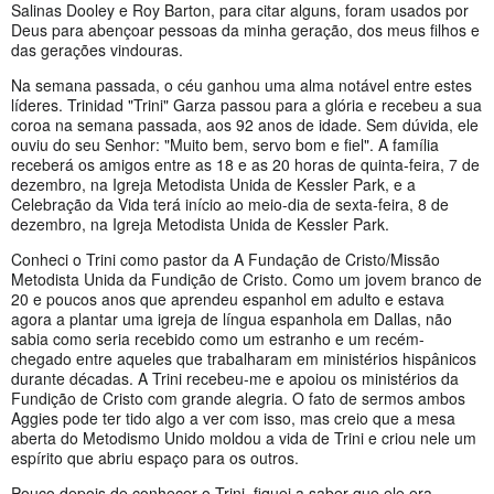
Salinas Dooley e Roy Barton, para citar alguns, foram usados por
Deus para abençoar pessoas da minha geração, dos meus filhos e
das gerações vindouras.
Na semana passada, o céu ganhou uma alma notável entre estes
líderes. Trinidad "Trini" Garza passou para a glória e recebeu a sua
coroa na semana passada, aos 92 anos de idade. Sem dúvida, ele
ouviu do seu Senhor: "Muito bem, servo bom e fiel". A família
receberá os amigos entre as 18 e as 20 horas de quinta-feira, 7 de
dezembro, na Igreja Metodista Unida de Kessler Park, e a
Celebração da Vida terá início ao meio-dia de sexta-feira, 8 de
dezembro, na Igreja Metodista Unida de Kessler Park.
Conheci o Trini como pastor da A Fundação de Cristo/Missão
Metodista Unida da Fundição de Cristo. Como um jovem branco de
20 e poucos anos que aprendeu espanhol em adulto e estava
agora a plantar uma igreja de língua espanhola em Dallas, não
sabia como seria recebido como um estranho e um recém-
chegado entre aqueles que trabalharam em ministérios hispânicos
durante décadas. A Trini recebeu-me e apoiou os ministérios da
Fundição de Cristo com grande alegria. O fato de sermos ambos
Aggies pode ter tido algo a ver com isso, mas creio que a mesa
aberta do Metodismo Unido moldou a vida de Trini e criou nele um
espírito que abriu espaço para os outros.
Pouco depois de conhecer o Trini, fiquei a saber que ele era