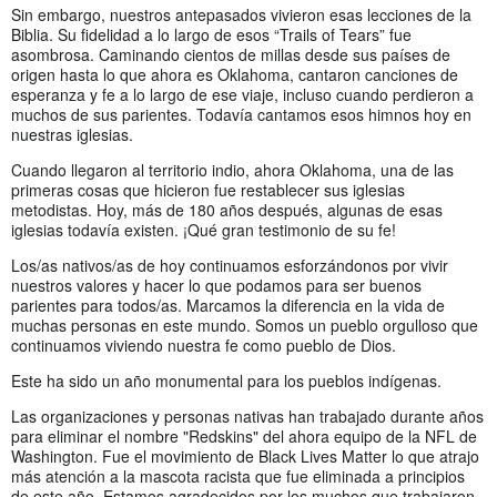
Sin embargo, nuestros antepasados vivieron esas lecciones de la
Biblia. Su fidelidad a lo largo de esos “Trails of Tears” fue
asombrosa. Caminando cientos de millas desde sus países de
origen hasta lo que ahora es Oklahoma, cantaron canciones de
esperanza y fe a lo largo de ese viaje, incluso cuando perdieron a
muchos de sus parientes. Todavía cantamos esos himnos hoy en
nuestras iglesias.
Cuando llegaron al territorio indio, ahora Oklahoma, una de las
primeras cosas que hicieron fue restablecer sus iglesias
metodistas. Hoy, más de 180 años después, algunas de esas
iglesias todavía existen. ¡Qué gran testimonio de su fe!
Los/as nativos/as de hoy continuamos esforzándonos por vivir
nuestros valores y hacer lo que podamos para ser buenos
parientes para todos/as. Marcamos la diferencia en la vida de
muchas personas en este mundo. Somos un pueblo orgulloso que
continuamos viviendo nuestra fe como pueblo de Dios.
Este ha sido un año monumental para los pueblos indígenas.
Las organizaciones y personas nativas han trabajado durante años
para eliminar el nombre "Redskins" del ahora equipo de la NFL de
Washington. Fue el movimiento de Black Lives Matter lo que atrajo
más atención a la mascota racista que fue eliminada a principios
de este año. Estamos agradecidos por los muchos que trabajaron