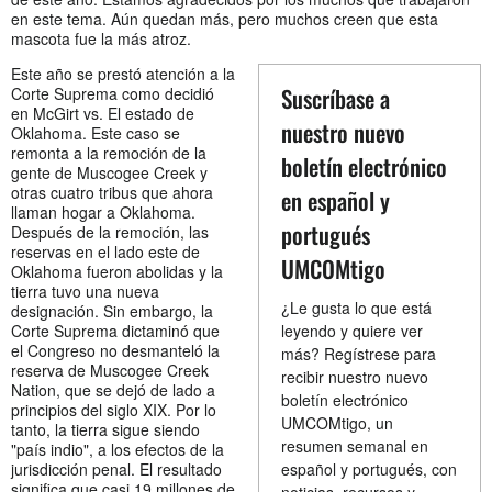
en este tema. Aún quedan más, pero muchos creen que esta
mascota fue la más atroz.
Este año se prestó atención a la
Suscríbase a
Corte Suprema como decidió
en McGirt vs. El estado de
nuestro nuevo
Oklahoma. Este caso se
remonta a la remoción de la
boletín electrónico
gente de Muscogee Creek y
otras cuatro tribus que ahora
en español y
llaman hogar a Oklahoma.
portugués
Después de la remoción, las
reservas en el lado este de
UMCOMtigo
Oklahoma fueron abolidas y la
tierra tuvo una nueva
¿Le gusta lo que está
designación. Sin embargo, la
Corte Suprema dictaminó que
leyendo y quiere ver
el Congreso no desmanteló la
más? Regístrese para
reserva de Muscogee Creek
recibir nuestro nuevo
Nation, que se dejó de lado a
boletín electrónico
principios del siglo XIX. Por lo
UMCOMtigo, un
tanto, la tierra sigue siendo
resumen semanal en
"país indio", a los efectos de la
jurisdicción penal. El resultado
español y portugués, con
significa que casi 19 millones de
noticias, recursos y