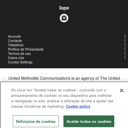
Segue
Anuncie
Contacte
Trabalhos
Política de Privacidade
Termos de uso
Sobre nós
Cookie Settings
United Methodist Communications is an agency of The United
Methodist Church
©2026
United Methodist Communications. All Rights Reserved
Ao clicar em "Aceitar todos os cookies", concorda com o
armazenamento de cookies no seu dispositivo para melhorar
a navegação no site, analisar a utilização do site e ajudar nas
nossas iniciativas de marketing.
Cookie policy
Definições de cookies
Aceitar todos os cookies