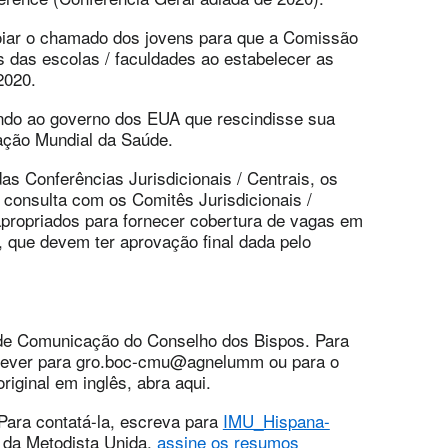
iar o chamado dos jovens para que a Comissão
s das escolas / faculdades ao estabelecer as
2020.
ndo ao governo dos EUA que rescindisse sua
ação Mundial da Saúde.
s Conferências Jurisdicionais / Centrais, os
consulta com os Comitês Jurisdicionais /
propriados para fornecer cobertura de vagas em
, que devem ter aprovação final dada pelo
 de Comunicação do Conselho dos Bispos. Para
crever para gro.boc-cmu@agnelumm ou para o
original em inglês, abra aqui.
 Para contatá-la, escreva para
IMU_Hispana-
s da Metodista Unida,
assine os resumos