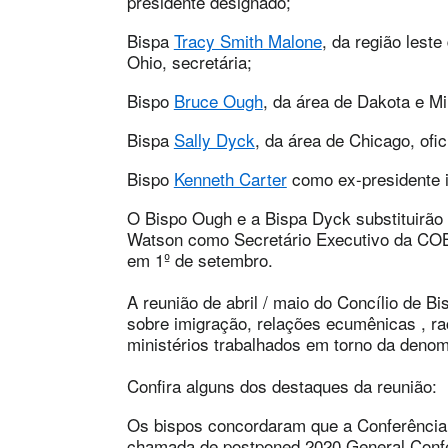
presidente designado;
Bispa
Tracy Smith Malone
, da região leste
Ohio, secretária;
Bispo
Bruce Ough
, da área de Dakota e Mi
Bispa
Sally Dyck
, da área de Chicago, ofi
Bispo
Kenneth Carter
como ex-presidente 
O Bispo Ough e a Bispa Dyck substituirão
Watson como Secretário Executivo da COB
em 1º de setembro.
A reunião de abril / maio do Concílio de B
sobre imigração, relações ecumênicas , r
ministérios trabalhados em torno da denom
Confira alguns dos destaques da reunião:
Os bispos concordaram que a Conferência 
chamada de postponed 2020 General Confe