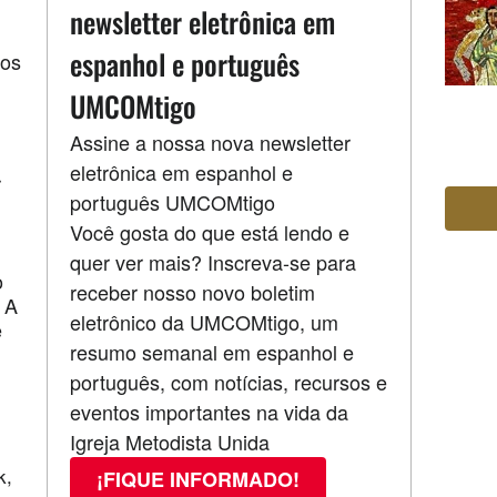
newsletter eletrônica em
espanhol e português
dos
UMCOMtigo
Assine a nossa nova newsletter
eletrônica em espanhol e
r
português UMCOMtigo
Você gosta do que está lendo e
quer ver mais? Inscreva-se para
o
receber nosso novo boletim
 A
eletrônico da UMCOMtigo, um
e
resumo semanal em espanhol e
português, com notícias, recursos e
eventos importantes na vida da
Igreja Metodista Unida
k,
¡FIQUE INFORMADO!