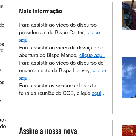
na
Mais informação
de
Para assistir ao vídeo do discurso
presidencial do Bispo Carter,
clique
aqui.
os
Para assistir ao vídeo da devoção de
ro
abertura do Bispo Mande,
clique aqui.
Para assistir ao vídeo do discurso de
a
encerramento da Bispa Harvey,
clique
o
aqui.
os
Para assistir às sessões de sexta-
feira da reunião do COB, clique
aqui
.
a
ão)
ndo
Assine a nossa nova