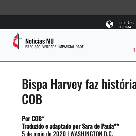
REGIÃO /
IDIOMA
T
Bispa Harvey faz históri
COB
Por COB*
Traduzido e adaptado por Sara de Paula**
5 de maio de 2020 | WASHINGTON D.C.