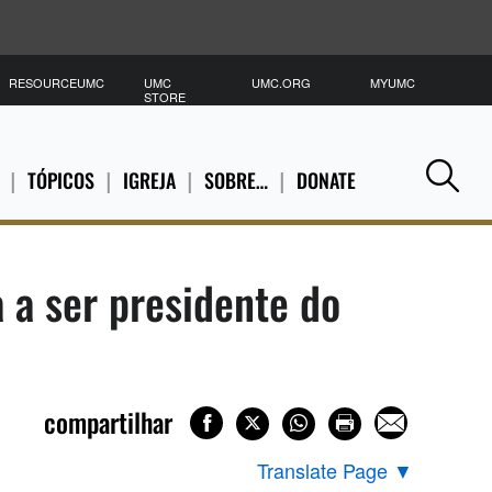
RESOURCEUMC
UMC
UMC.ORG
MYUMC
P
STORE
TÓPICOS
IGREJA
SOBRE…
DONATE
Se
 a ser presidente do
compartilhar
Translate Page
▼