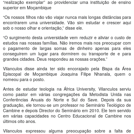
“realização exemplar” ao providenciar uma instituição de ensino
superior em Moçambique
“Os nossos filhos não vão viajar nunca mais longas distâncias para
encontrarem uma universidade. Vão sim estudar e crescer aqui
sob o nosso olhar e orientação,” disse ele.
“O surgimento desta universidade vem reduzir e aliviar o custo de
estudos nas nossas famílias. Não iremos mais nos preocupar com
o pagamento de largas somas de dinheiro apenas para eles
conseguirem um lugar para dormirem ou transporte de e para
grandes cidades. Deus respondeu as nossas orações.”
Vilanculos disse ainda ter sido encorajado pela Bispa da Área
Episcopal de Moçambique Joaquina Filipe Nhanala, quem o
nomeou para o posto.
Antes de estudar teologia na África University, Vilanculos serviu
como pastor em várias congregações da Metodista Unida nas
Conferências Anuais do Norte e Sul do Save. Depois da sua
graduação, ele tornou-se um professor no Seminário Teológico de
Cambine e depois Director do Seminário em 2010. Ele tem servido
em várias capacidades no Centro Educacional de Cambine nos
últimos oito anos.
Vilanculos expressou alguma preocupação sobre a falta de