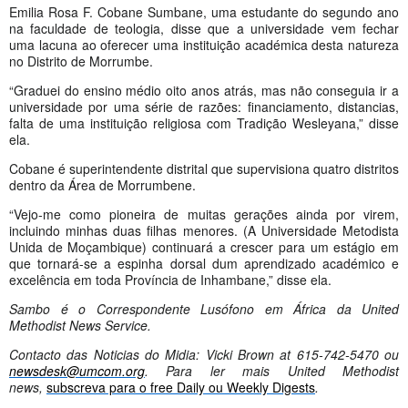
Emilia Rosa F. Cobane Sumbane, uma estudante do segundo ano
na faculdade de teologia, disse que a universidade vem fechar
uma lacuna ao oferecer uma instituição académica desta natureza
no Distrito de Morrumbe.
“Graduei do ensino médio oito anos atrás, mas não conseguia ir a
universidade por uma série de razões: financiamento, distancias,
falta de uma instituição religiosa com Tradição Wesleyana,” disse
ela.
Cobane é superintendente distrital que supervisiona quatro distritos
dentro da Área de Morrumbene.
“Vejo-me como pioneira de muitas gerações ainda por virem,
incluindo minhas duas filhas menores. (A Universidade Metodista
Unida de Moçambique) continuará a crescer para um estágio em
que tornará-se a espinha dorsal dum aprendizado académico e
excelência em toda Província de Inhambane,” disse ela.
Sambo é o Correspondente Lusófono em África da United
Methodist News Service.
Contacto das Noticias do Midia: Vicki Brown at 615-742-5470 ou
newsdesk@umcom.org
. Para ler mais United Methodist
news,
subscreva para o free Daily ou Weekly Digests
.