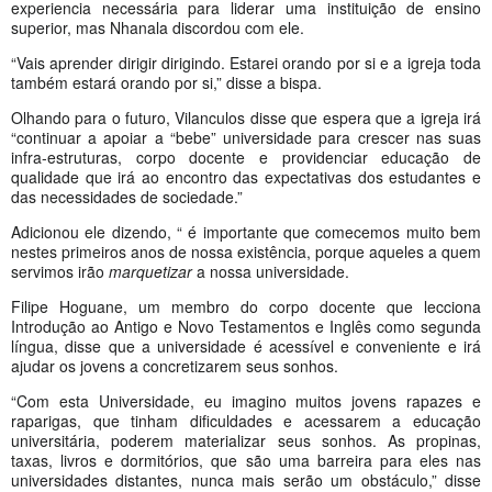
experiencia necessária para liderar uma instituição de ensino
superior, mas Nhanala discordou com ele.
“Vais aprender dirigir dirigindo. Estarei orando por si e a igreja toda
também estará orando por si,” disse a bispa.
Olhando para o futuro, Vilanculos disse que espera que a igreja irá
“continuar a apoiar a “bebe” universidade para crescer nas suas
infra-estruturas, corpo docente e providenciar educação de
qualidade que irá ao encontro das expectativas dos estudantes e
das necessidades de sociedade.”
Adicionou ele dizendo, “ é importante que comecemos muito bem
nestes primeiros anos de nossa existência, porque aqueles a quem
servimos irão
marquetizar
a nossa universidade.
Filipe Hoguane, um membro do corpo docente que lecciona
Introdução ao Antigo e Novo Testamentos e Inglês como segunda
língua, disse que a universidade é acessível e conveniente e irá
ajudar os jovens a concretizarem seus sonhos.
“Com esta Universidade, eu imagino muitos jovens rapazes e
raparigas, que tinham dificuldades e acessarem a educação
universitária, poderem materializar seus sonhos. As propinas,
taxas, livros e dormitórios, que são uma barreira para eles nas
universidades distantes, nunca mais serão um obstáculo,” disse