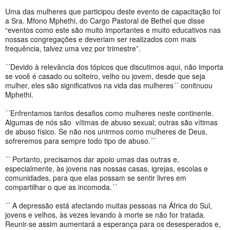
Uma das mulheres que participou deste evento de capacitação foi
a Sra. Mfono Mphethi, do Cargo Pastoral de Bethel que disse
“eventos como este são muito importantes e muito educativos nas
nossas congregações e deveriam ser realizados com mais
frequência, talvez uma vez por trimestre”.
´´Devido à relevância dos tópicos que discutimos aqui, não importa
se você é casado ou solteiro, velho ou jovem, desde que seja
mulher, eles são significativos na vida das mulheres´´ conitnuou
Mphethi.
´´Enfrentamos tantos desafios como mulheres neste continente.
Algumas de nós são vítimas de abuso sexual; outras são vítimas
de abuso físico. Se não nos unirmos como mulheres de Deus,
sofreremos para sempre todo tipo de abuso.´´
´´ Portanto, precisamos dar apoio umas das outras e,
especialmente, às jovens nas nossas casas, igrejas, escolas e
comunidades, para que elas possam se sentir livres em
compartilhar o que as incomoda.´´
´´ A depressão está afectando muitas pessoas na África do Sul,
jovens e velhos, às vezes levando à morte se não for tratada.
Reunir-se assim aumentará a esperança para os desesperados e,