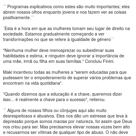
´´ Programas explicativos como estes são muito importantes; eles
abrem nossos olhos enquanto jovens e nos fazem ver as coisas
positivamente.´´
´Esta é a hora em que as mulheres tomam seu lugar de direito na
sociedade. Estamos gradualmente começando a ver
transformações no que se refere à igualdade de género´´
"Nenhuma mulher deve menosprezar ou subestimar suas
habilidades e estima, e ninguém deve ignorar a importância de
uma mãe, irmã ou filha em suas famílias." Concluiu Finini.
Maki incentivou todas as mulheres a "serem educadas para que
pudessem ter o empoderamento de superar vários problemas que
encontram na vida quotidiana".
"Quando dizemos que a educação é a chave, queremos dizer
isso... é realmente a chave para o sucesso", reiterou.
´´ Alguns de nossos filhos ou cônjuges aqui são muito
desrespeitosos e abusivos. Eles nos dão um estresse que leva à
depressão porque somos macias por natureza, foi assim que Deus
nos criou para ser. Mas precisamos elevar nossas vozes bem alto
e recusarmos ser vítimas de qualquer tipo de abuso. O não deve