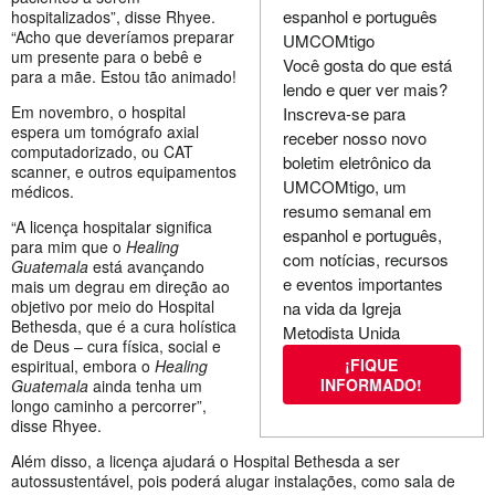
espanhol e português
hospitalizados”, disse Rhyee.
“Acho que deveríamos preparar
UMCOMtigo
um presente para o bebê e
Você gosta do que está
para a mãe. Estou tão animado!
lendo e quer ver mais?
Em novembro, o hospital
Inscreva-se para
espera um tomógrafo axial
receber nosso novo
computadorizado, ou CAT
boletim eletrônico da
scanner, e outros equipamentos
UMCOMtigo, um
médicos.
resumo semanal em
“A licença hospitalar significa
espanhol e português,
para mim que o
Healing
com notícias, recursos
Guatemala
está avançando
e eventos importantes
mais um degrau em direção ao
objetivo por meio do Hospital
na vida da Igreja
Bethesda, que é a cura holística
Metodista Unida
de Deus – cura física, social e
¡FIQUE
espiritual, embora o
Healing
INFORMADO!
Guatemala
ainda tenha um
longo caminho a percorrer”,
disse Rhyee.
Além disso, a licença ajudará o Hospital Bethesda a ser
autossustentável, pois poderá alugar instalações, como sala de