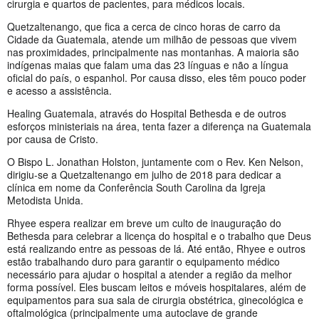
cirurgia e quartos de pacientes, para médicos locais.
Quetzaltenango, que fica a cerca de cinco horas de carro da
Cidade da Guatemala, atende um milhão de pessoas que vivem
nas proximidades, principalmente nas montanhas. A maioria são
indígenas maias que falam uma das 23 línguas e não a língua
oficial do país, o espanhol. Por causa disso, eles têm pouco poder
e acesso a assistência.
Healing Guatemala, através do Hospital Bethesda e de outros
esforços ministeriais na área, tenta fazer a diferença na Guatemala
por causa de Cristo.
O Bispo L. Jonathan Holston, juntamente com o Rev. Ken Nelson,
dirigiu-se a Quetzaltenango em julho de 2018 para dedicar a
clínica em nome da Conferência South Carolina da Igreja
Metodista Unida.
Rhyee espera realizar em breve um culto de inauguração do
Bethesda para celebrar a licença do hospital e o trabalho que Deus
está realizando entre as pessoas de lá. Até então, Rhyee e outros
estão trabalhando duro para garantir o equipamento médico
necessário para ajudar o hospital a atender a região da melhor
forma possível. Eles buscam leitos e móveis hospitalares, além de
equipamentos para sua sala de cirurgia obstétrica, ginecológica e
oftalmológica (principalmente uma autoclave de grande