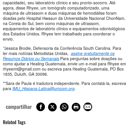
capacidade), seu laboratório clínico e seu pronto-socorro. Até
agora, disse Rhyee, um tomógrafo computadorizado, uma
máquina de ultrassom e duas máquinas de hemodiálise foram
doadas pelo Hospital Hwasun da Universidade Nacional ChonNam,
na Coreia do Sul, bem como máquinas de ultrassom,
equipamentos de laboratório clínico e equipamentos odontológicos
dos Estados Unidos. Rhyee tem trabalhado para coordenar o
envio.
*
Jessica Brodie, Defensoria da Conferência South Carolina
.
Para
ler mais notícias Metodistas Unidas,
assine gratuitamente os
Resumos Diários ou Semanais
.Para perguntas sobre doações ou
como ajudar a Healing Guatemala, envie um e-mail para Rhyee em
rhyeemt@gmail.com
ou escreva para Healing Guatemala, PO Box
1835, Duluth, GA 30096.
**Sara de Paula é tradutora independente. Para contatá-la, escreva
para
IMU_Hispana-Latina@umcom.org
.
compartilhar
Related Tags