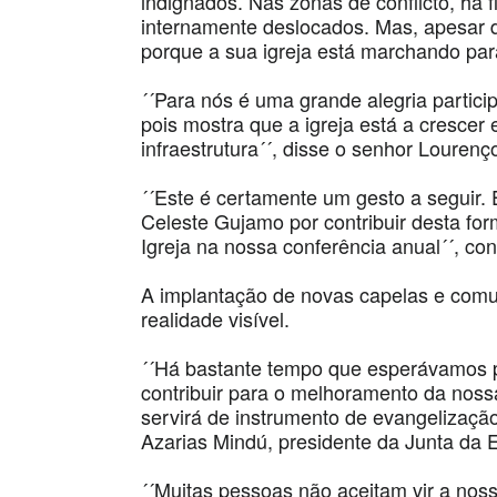
indignados. Nas zonas de conflicto, há 
internamente deslocados. Mas, apesar
porque a sua igreja está marchando para
´´Para nós é uma grande alegria partic
pois mostra que a igreja está a cresce
infraestrutura´´, disse o senhor Lourenço
´´Este é certamente um gesto a seguir.
Celeste Gujamo por contribuir desta fo
Igreja na nossa conferência anual´´, co
A implantação de novas capelas e com
realidade visível.
´´Há bastante tempo que esperávamos po
contribuir para o melhoramento da noss
servirá de instrumento de evangelizaçã
Azarias Mindú, presidente da Junta da 
´´Muitas pessoas não aceitam vir a noss