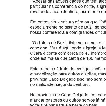
´´Apesar das adversidades que tem af
particular na conferência do norte, a ig
reverendo Jacob Jenhuro, assistente ep
Em entrevista, Jenhuro afirmou que ´´nã
especialmente no distrito de Buzi, send
nossa conferência e com grandes dificu
´´O distrito de Buzi, dista-se a cerca d
condigna. Mas é aqui onde a igreja já 
Guara e conta com cerca de 40 membro
onde estima-se que cerca de 160 membro
Este trabalho é fruto de evangelização 
evangelização para outros distritos, m
província Cabo Delgado isso não será po
normalidade, segundo Jenhuro.
Na província de Cabo Delgado, por causa
mandar pastores ou outros servos já h
volte a reinar naquela parte do pais.