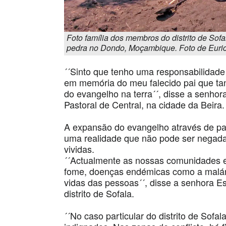
Foto família dos membros do distrito de Sof
pedra no Dondo, Moçambique. Foto de Euri
´´Sinto que tenho uma responsabilidade 
em memória do meu falecido pai que ta
do evangelho na terra´´, disse a senh
Pastoral de Central, na cidade da Beira.
A expansão do evangelho através de pal
uma realidade que não pode ser negada
vividas.
´´Actualmente as nossas comunidades e
fome, doenças endémicas como a malári
vidas das pessoas´´, disse a senhora E
distrito de Sofala.
´´No caso particular do distrito de Sofa