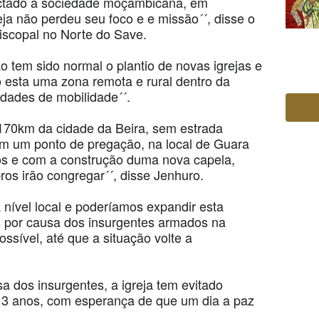
ectado a sociedade moçambicana, em
reja não perdeu seu foco e e missão´´, disse o
iscopal no Norte do Save.
o tem sido normal o plantio de novas igrejas e
o esta uma zona remota e rural dentro da
ldades de mobilidade´´.
e 170km da cidade da Beira, sem estrada
tem um ponto de pregação, na local de Guara
s e com a construção duma nova capela,
s irão congregar´´, disse Jenhuro.
a nível local e poderíamos expandir esta
as por causa dos insurgentes armados na
ssível, até que a situação volte a
 dos insurgentes, a igreja tem evitado
á 3 anos, com esperança de que um dia a paz