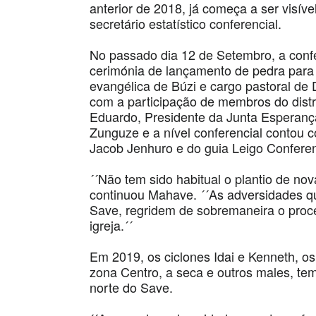
anterior de 2018, já começa a ser visív
secretário estatístico conferencial.
No passado dia 12 de Setembro, a conf
cerimónia de lançamento de pedra para 
evangélica de Búzi e cargo pastoral de
com a participação de membros do dist
Eduardo, Presidente da Junta Esperança
Zunguze e a nível conferencial contou 
Jacob Jenhuro e do guia Leigo Confere
´´Não tem sido habitual o plantio de n
continuou Mahave. ´´As adversidades q
Save, regridem de sobremaneira o proc
igreja.´´
Em 2019, os ciclones Idai e Kenneth, o
zona Centro, a seca e outros males, te
norte do Save.