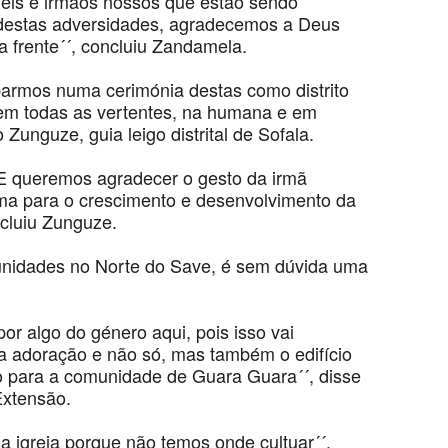
fieis e irmãos nossos que estão sendo
 destas adversidades, agradecemos a Deus
 frente´´, concluiu Zandamela.
iparmos numa cerimónia destas como distrito
r em todas as vertentes, na humana e em
 Zunguze, guia leigo distrital de Sofala.
 E queremos agradecer o gesto da irmã
rma para o crescimento e desenvolvimento da
ncluiu Zunguze.
unidades no Norte do Save, é sem dúvida uma
r algo do género aqui, pois isso vai
a adoração e não só, mas também o edifício
o para a comunidade de Guara Guara´´, disse
Extensão.
a igreja porque não temos onde cultuar´´,