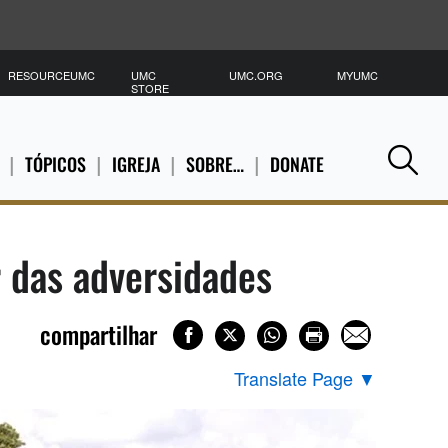
RESOURCEUMC
UMC
UMC.ORG
MYUMC
P
STORE
TÓPICOS
IGREJA
SOBRE…
DONATE
Se
 das adversidades
compartilhar
Translate Page
▼