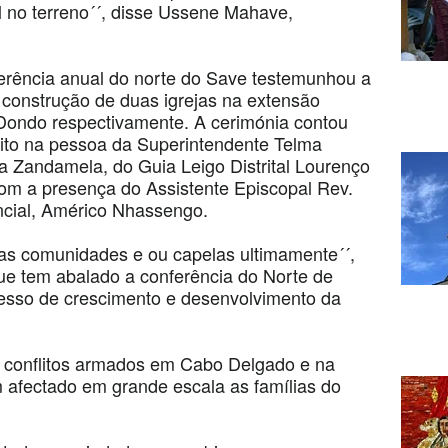
el no terreno´´, disse Ussene Mahave,
erência anual do norte do Save testemunhou a
construção de duas igrejas na extensão
 Dondo respectivamente. A cerimónia contou
rito na pessoa da Superintendente Telma
 Zandamela, do Guia Leigo Distrital Lourenço
com a presença do Assistente Episcopal Rev.
ncial, Américo Nhassengo.
ovas comunidades e ou capelas ultimamente´´,
ue tem abalado a conferência do Norte de
esso de crescimento e desenvolvimento da
s conflitos armados em Cabo Delgado e na
m afectado em grande escala as famílias do