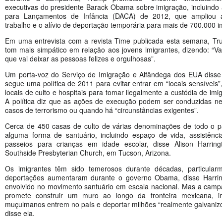
executivas do presidente Barack Obama sobre imigração, incluindo 
para Lançamentos de Infância (DACA) de 2012, que ampliou a
trabalho e o alívio de deportação temporária para mais de 700.000 i
Em uma entrevista com a revista Time publicada esta semana, T
tom mais simpático em relação aos jovens imigrantes, dizendo: “V
que vai deixar as pessoas felizes e orgulhosas”.
Um porta-voz do Serviço de Imigração e Alfândega dos EUA disse
segue uma política de 2011 para evitar entrar em “locais sensíveis”
locais de culto e hospitais para tomar ilegalmente a custódia de imi
A política diz que as ações de execução podem ser conduzidas ne
casos de terrorismo ou quando há “circunstâncias exigentes”.
Cerca de 450 casas de culto de várias denominações de todo o p
alguma forma de santuário, incluindo espaço de vida, assistênci
passeios para crianças em idade escolar, disse Alison Harring
Southside Presbyterian Church, em Tucson, Arizona.
Os imigrantes têm sido temerosos durante décadas, particula
deportações aumentaram durante o governo Obama, disse Harrin
envolvido no movimento santuário em escala nacional. Mas a cam
promete construir um muro ao longo da fronteira mexicana, 
muçulmanos entrem no país e deportar milhões “realmente galvaniz
disse ela.