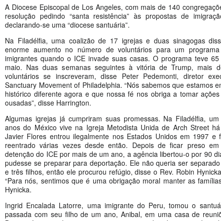
A Diocese Episcopal de Los Angeles, com mais de 140 congregaçõ
resolução pedindo “santa resistência” às propostas de imigra
declarando-se uma “diocese santuária”.
Na Filadélfia, uma coalizão de 17 igrejas e duas sinagogas diss
enorme aumento no número de voluntários para um programa
imigrantes quando o ICE invade suas casas. O programa teve 65 
maio. Nas duas semanas seguintes à vitória de Trump, mais 
voluntários se inscreveram, disse Peter Pedemonti, diretor ex
Sanctuary Movement of Philadelphia. “Nós sabemos que estamos
histórico diferente agora e que nossa fé nos obriga a tomar açõe
ousadas”, disse Harrington.
Algumas igrejas já cumpriram suas promessas. Na Filadélfia, 
anos do México vive na Igreja Metodista Unida de Arch Street há
Javier Flores entrou ilegalmente nos Estados Unidos em 1997 e f
reentrado várias vezes desde então. Depois de ficar preso e
detenção do ICE por mais de um ano, a agência libertou-o por 90 di
pudesse se preparar para deportação. Ele não queria ser separad
e três filhos, então ele procurou refúgio, disse o Rev. Robin Hynicka
“Para nós, sentimos que é uma obrigação moral manter as famílias
Hynicka.
Ingrid Encalada Latorre, uma imigrante do Peru, tomou o santu
passada com seu filho de um ano, Anibal, em uma casa de reun