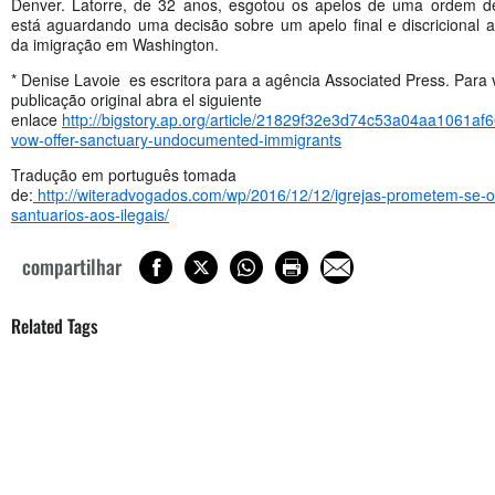
Denver. Latorre, de 32 anos, esgotou os apelos de uma ordem d
está aguardando uma decisão sobre um apelo final e discricional a
da imigração em Washington.
* Denise Lavoie es escritora para a agência Associated Press. Para 
publicação original abra el siguiente
enlace
http://bigstory.ap.org/article/21829f32e3d74c53a04aa1061af
vow-offer-sanctuary-undocumented-immigrants
Tradução em português tomada
de:
http://witeradvogados.com/wp/2016/12/12/igrejas-prometem-se-o
santuarios-aos-ilegais/
compartilhar
Related Tags