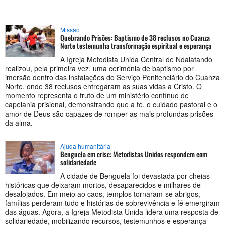
Missão
Quebrando Prisões: Baptismo de 38 reclusos no Cuanza
Norte testemunha transformação espiritual e esperança
A Igreja Metodista Unida Central de Ndalatando
realizou, pela primeira vez, uma cerimónia de baptismo por
imersão dentro das instalações do Serviço Penitenciário do Cuanza
Norte, onde 38 reclusos entregaram as suas vidas a Cristo. O
momento representa o fruto de um ministério contínuo de
capelania prisional, demonstrando que a fé, o cuidado pastoral e o
amor de Deus são capazes de romper as mais profundas prisões
da alma.
Ajuda humanitária
Benguela em crise: Metodistas Unidos respondem com
solidariedade
A cidade de Benguela foi devastada por cheias
históricas que deixaram mortos, desaparecidos e milhares de
desalojados. Em meio ao caos, templos tornaram-se abrigos,
famílias perderam tudo e histórias de sobrevivência e fé emergiram
das águas. Agora, a Igreja Metodista Unida lidera uma resposta de
solidariedade, mobilizando recursos, testemunhos e esperança —