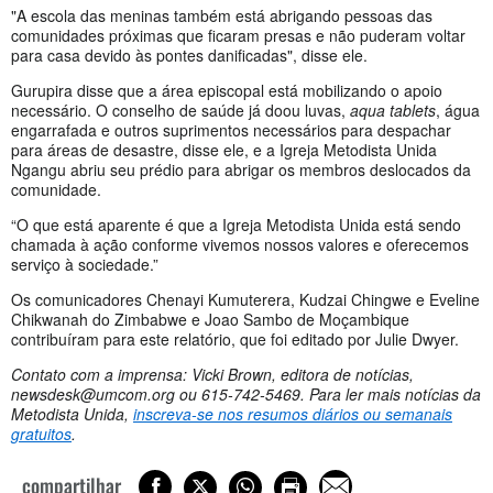
"A escola das meninas também está abrigando pessoas das
comunidades próximas que ficaram presas e não puderam voltar
para casa devido às pontes danificadas", disse ele.
Gurupira disse que a área episcopal está mobilizando o apoio
necessário. O conselho de saúde já doou luvas,
aqua tablets
, água
engarrafada e outros suprimentos necessários para despachar
para áreas de desastre, disse ele, e a Igreja Metodista Unida
Ngangu abriu seu prédio para abrigar os membros deslocados da
comunidade.
“O que está aparente é que a Igreja Metodista Unida está sendo
chamada à ação conforme vivemos nossos valores e oferecemos
serviço à sociedade.”
Os comunicadores Chenayi Kumuterera, Kudzai Chingwe e Eveline
Chikwanah do Zimbabwe e Joao Sambo de Moçambique
contribuíram para este relatório, que foi editado por Julie Dwyer.
Contato com a imprensa: Vicki Brown, editora de notícias,
newsdesk@umcom.org
ou 615-742-5469. Para ler mais notícias da
Metodista Unida,
inscreva-se nos resumos diários ou semanais
gratuitos
.
compartilhar