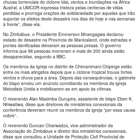
chuvas torrenciais do ciclone Idai, ventos e inundações na África
Austral, a UMCOR expressa tristeza pelas centenas de vidas
perdidas e prorroga orações de solidariedade por aqueles que irão
suportar os efeitos deste desastre nos dias de hoje e nas semanas
à frente”, disse ela.
No Zimbábue, o Presidente Emmerson Mnangagwa declarou
estado de desastre na Província de Manicaland, onde estradas e
pontes danificadas deixaram as pessoas presas. O governo
informa que 98 pessoas morreram e mais de 200 ainda estão
desaparecidas, segundo a BBC.
Os membros da Igreja no distrito de Chimanimani-Chipinge estão
entre os mais atingidos depois que o ciclone tropical trouxe fortes
ventos e chuva para a área. Depois das consequências, o gabinete
do bispo enviou um anúncio convidando os membros da igreja
Metodista Unida a mobilizarem-se em apoio às vítimas.
O reverendo Alan Masimba Gurupira, assistente do bispo Eben K.
Nhiwatiwa, disse que diretores de ministérios conexionais da
conferência deveriam reunir os membros da igreja “por essa causa
nobre”.
O reverendo Duncan Charwadza, vice-administrador da
Associação do Zimbábue e diretor dos ministérios conexionais,
disse que consultou a Unidade de Proteção Civil Provincial de