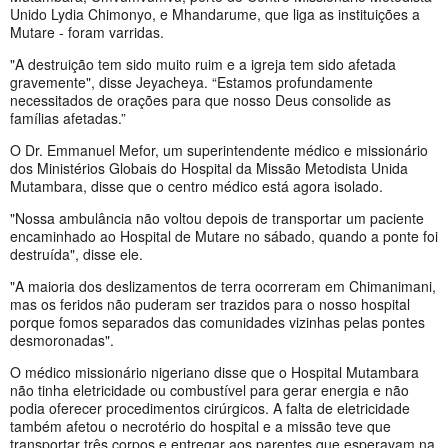
Unido Lydia Chimonyo, e Mhandarume, que liga as instituições a
Mutare - foram varridas.
"A destruição tem sido muito ruim e a igreja tem sido afetada
gravemente", disse Jeyacheya. “Estamos profundamente
necessitados de orações para que nosso Deus consolide as
famílias afetadas.”
O Dr. Emmanuel Mefor, um superintendente médico e missionário
dos Ministérios Globais do Hospital da Missão Metodista Unida
Mutambara, disse que o centro médico está agora isolado.
"Nossa ambulância não voltou depois de transportar um paciente
encaminhado ao Hospital de Mutare no sábado, quando a ponte foi
destruída", disse ele.
"A maioria dos deslizamentos de terra ocorreram em Chimanimani,
mas os feridos não puderam ser trazidos para o nosso hospital
porque fomos separados das comunidades vizinhas pelas pontes
desmoronadas".
O médico missionário nigeriano disse que o Hospital Mutambara
não tinha eletricidade ou combustível para gerar energia e não
podia oferecer procedimentos cirúrgicos. A falta de eletricidade
também afetou o necrotério do hospital e a missão teve que
transportar três corpos e entregar aos parentes que esperavam na