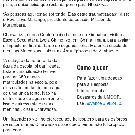
pista, a única coisa que resta da ponte para Nhedziwa.
“As pessoas aqui estão sofrendo. Elas estão traumatizadas”, disse
o Rev. Lloyd Marange, presidente da estação Mission da
Mutambara.
Charwadza, com a Conferência do Leste do Zimbábue, visitou a
Escola Secundária Lydia Chimonyo, em Chimanimani, para avaliar
o impacto no final da tarde de segunda-feira. É a única escola de
meninas Metodistas Unidas na Área Episcopal do Zimbábue.
“A estação de tratamento de
Como ajudar
água da escola foi danificada.
Esta é uma situação terrível
para os 650 alunos
Para fazer uma doação
matriculados na escola, pois
para a Resposta
eles estão contando com água
Internacional a
de uma única fonte. Não há
Desastres da UMCOR,
eletricidade ou água corrente e
use
Advance # 982450
.
isso é estressante para as
meninas”, disse Charwadza.
Um fazendeiro vizinho ofereceu seu helicóptero para os esforços
de socorro, mas Charwadza disse que o tempo não foi propício
para voar.