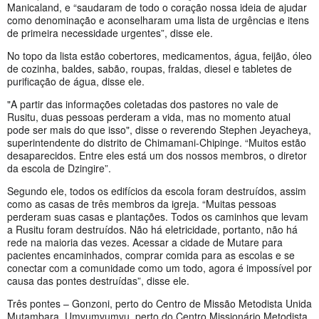
Manicaland, e “saudaram de todo o coração nossa ideia de ajudar
como denominação e aconselharam uma lista de urgências e itens
de primeira necessidade urgentes”, disse ele.
No topo da lista estão cobertores, medicamentos, água, feijão, óleo
de cozinha, baldes, sabão, roupas, fraldas, diesel e tabletes de
purificação de água, disse ele.
"A partir das informações coletadas dos pastores no vale de
Rusitu, duas pessoas perderam a vida, mas no momento atual
pode ser mais do que isso", disse o reverendo Stephen Jeyacheya,
superintendente do distrito de Chimamani-Chipinge. “Muitos estão
desaparecidos. Entre eles está um dos nossos membros, o diretor
da escola de Dzingire”.
Segundo ele, todos os edifícios da escola foram destruídos, assim
como as casas de três membros da igreja. “Muitas pessoas
perderam suas casas e plantações. Todos os caminhos que levam
a Rusitu foram destruídos. Não há eletricidade, portanto, não há
rede na maioria das vezes. Acessar a cidade de Mutare para
pacientes encaminhados, comprar comida para as escolas e se
conectar com a comunidade como um todo, agora é impossível por
causa das pontes destruídas”, disse ele.
Três pontes – Gonzoni, perto do Centro de Missão Metodista Unida
Mutambara, Umvumvumvu, perto do Centro Missionário Metodista