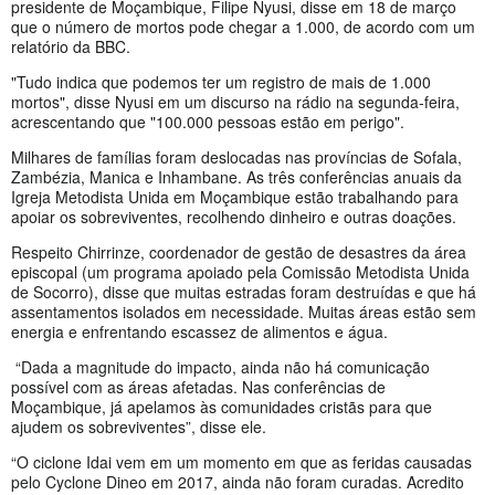
presidente de Moçambique, Filipe Nyusi, disse em 18 de março
que o número de mortos pode chegar a 1.000, de acordo com um
relatório da BBC.
"Tudo indica que podemos ter um registro de mais de 1.000
mortos", disse Nyusi em um discurso na rádio na segunda-feira,
acrescentando que "100.000 pessoas estão em perigo".
Milhares de famílias foram deslocadas nas províncias de Sofala,
Zambézia, Manica e Inhambane. As três conferências anuais da
Igreja Metodista Unida em Moçambique estão trabalhando para
apoiar os sobreviventes, recolhendo dinheiro e outras doações.
Respeito Chirrinze, coordenador de gestão de desastres da área
episcopal (um programa apoiado pela Comissão Metodista Unida
de Socorro), disse que muitas estradas foram destruídas e que há
assentamentos isolados em necessidade. Muitas áreas estão sem
energia e enfrentando escassez de alimentos e água.
“Dada a magnitude do impacto, ainda não há comunicação
possível com as áreas afetadas. Nas conferências de
Moçambique, já apelamos às comunidades cristãs para que
ajudem os sobreviventes”, disse ele.
“O ciclone Idai vem em um momento em que as feridas causadas
pelo Cyclone Dineo em 2017, ainda não foram curadas. Acredito