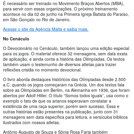
É necessário ser treinado no Movimento Braços Abertos (MBA),
para servir com essas organizações. O próximo treinamento
acontece no dia 02 de junho na Primeira Igreja Batista do Paraíso,
em São Gonçalo no Rio de Janeiro.
Acesse o site da Agência Malta e saiba mais.
No Cenáculo
O Devocionário no Cenáculo, também lançou uma edição especial
para os jogos. O material oferece 32 mensagens, sem data exata
de aplicação, e ainda conta a história das Olimpíadas, Os textos
também usam o testemunho de diversos atletas para trazer
reflexões cristãs no momento devocional.
O livro aborda destaques históricos das Olímpiadas desde 2.500
a.C. quando os jogos começaram na Grécia. Um dos textos fala
sobre as Olimpíadas em Berlim, na Alemanha em 1936, que foram
abertos por Adolf Hitler. O título “Somos todos iguais”, usa como o
exemplo o fato de que os arianos esperavam constatar a
existência de uma raça superior, porém sem sucesso. Essa e
outras histórias estão presentes na publicação, junto com 31
mensagens sem data específica para leitura, e versículos bíblicos
ilustrados com nossos atletas.
Antônio Augusto de Souza e Sônia Rosa Faria também