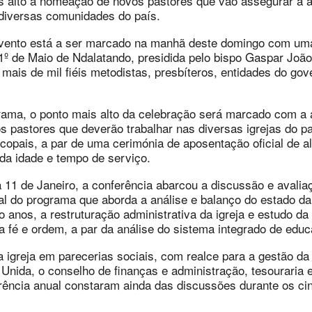
 alto a nomeação de novos pastores que vão assegurar a a
diversas comunidades do país.
evento está a ser marcado na manhã deste domingo com um
 1º de Maio de Ndalatando, presidida pelo bispo Gaspar Jo
mais de mil fiéis metodistas, presbíteros, entidades do gov
ama, o ponto mais alto da celebração será marcado com a
 pastores que deverão trabalhar nas diversas igrejas do pa
opais, a par de uma cerimónia de aposentação oficial de a
da idade e tempo de serviço.
 11 de Janeiro, a conferência abarcou a discussão e avaliaç
al do programa que aborda a análise e balanço do estado da 
o anos, a restruturação administrativa da igreja e estudo da
na fé e ordem, a par da análise do sistema integrado de edu
a igreja em parecerias sociais, com realce para a gestão da
 Unida, o conselho de finanças e administração, tesouraria e
rência anual constaram ainda das discussões durante os ci