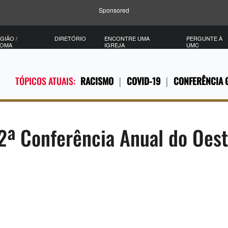
Sponsored
GIÃO /
DIRETÓRIO
ENCONTRE UMA
PERGUNTE À
IOMA
IGREJA
UMC
TÓPICOS ATUAIS:
RACISMO
COVID-19
CONFERÊNCIA 
2ª Conferência Anual do Oest