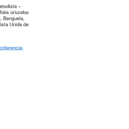
etodista –
iéis oriundos
, Benguela,
ista Unida de
onferencia-