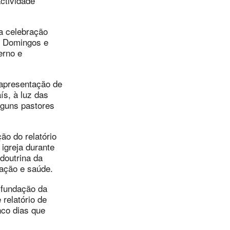
ctividade
a celebração
ão Domingos e
erno e
 apresentação de
ís, à luz das
lguns pastores
ão do relatório
igreja durante
 doutrina da
cação e saúde.
 fundação da
 relatório de
nco dias que