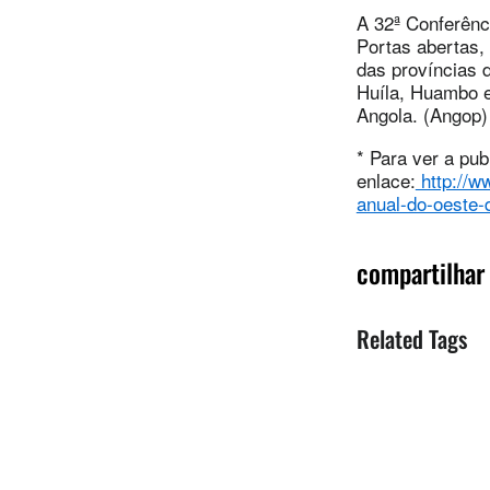
A 32ª Conferênc
Portas abertas,
das províncias 
Huíla, Huambo e
Angola. (Angop)
* Para ver a pub
enlace:
http://w
anual-do-oeste-d
compartilhar
Related Tags