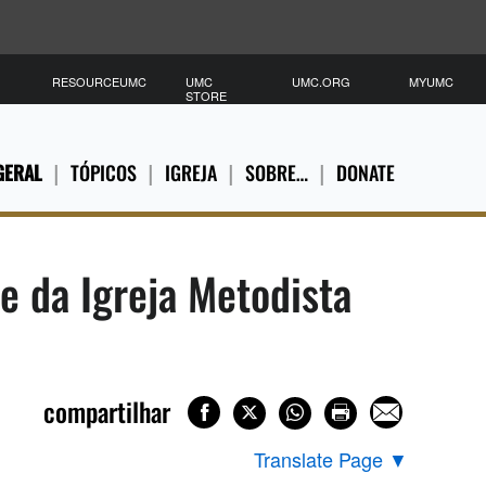
RESOURCEUMC
UMC
UMC.ORG
MYUMC
STORE
GERAL
TÓPICOS
IGREJA
SOBRE…
DONATE
e da Igreja Metodista
compartilhar
Translate Page
▼