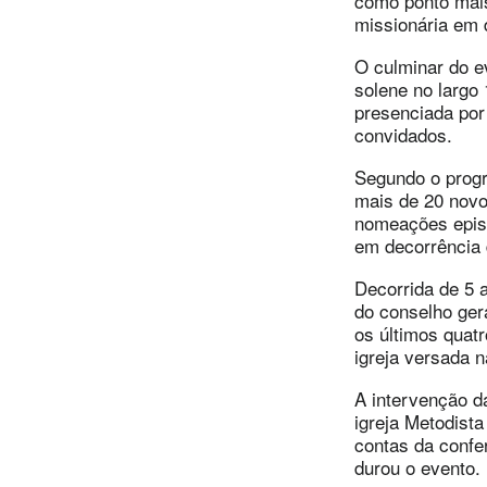
como ponto mais
missionária em 
O culminar do 
solene no largo
presenciada por 
convidados.
Segundo o progr
mais de 20 novos
nomeações episc
em decorrência 
Decorrida de 5 a
do conselho ger
os últimos quatr
igreja versada 
A intervenção d
igreja Metodista
contas da confe
durou o evento.