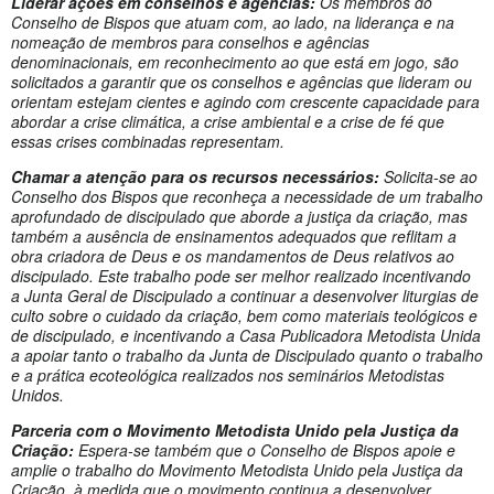
Liderar ações em conselhos e agências:
Os membros do
Conselho de Bispos que atuam com, ao lado, na liderança e na
nomeação de membros para conselhos e agências
denominacionais, em reconhecimento ao que está em jogo, são
solicitados a garantir que os conselhos e agências que lideram ou
orientam estejam cientes e agindo com crescente capacidade para
abordar a crise climática, a crise ambiental e a crise de fé que
essas crises combinadas representam.
Chamar a atenção para os recursos necessários:
Solicita-se ao
Conselho dos Bispos que reconheça a necessidade de um trabalho
aprofundado de discipulado que aborde a justiça da criação, mas
também a ausência de ensinamentos adequados que reflitam a
obra criadora de Deus e os mandamentos de Deus relativos ao
discipulado. Este trabalho pode ser melhor realizado incentivando
a Junta Geral de Discipulado a continuar a desenvolver liturgias de
culto sobre o cuidado da criação, bem como materiais teológicos e
de discipulado, e incentivando a Casa Publicadora Metodista Unida
a apoiar tanto o trabalho da Junta de Discipulado quanto o trabalho
e a prática ecoteológica realizados nos seminários Metodistas
Unidos.
Parceria com o Movimento Metodista Unido pela Justiça da
Criação:
Espera-se também que o Conselho de Bispos apoie e
amplie o trabalho do Movimento Metodista Unido pela Justiça da
Criação, à medida que o movimento continua a desenvolver