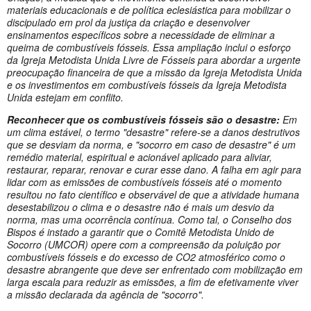
materiais educacionais e de política eclesiástica para mobilizar o
discipulado em prol da justiça da criação e desenvolver
ensinamentos específicos sobre a necessidade de eliminar a
queima de combustíveis fósseis. Essa ampliação inclui o esforço
da Igreja Metodista Unida Livre de Fósseis para abordar a urgente
preocupação financeira de que a missão da Igreja Metodista Unida
e os investimentos em combustíveis fósseis da Igreja Metodista
Unida estejam em conflito.
Reconhecer que os combustíveis fósseis são o desastre:
Em
um clima estável, o termo "desastre" refere-se a danos destrutivos
que se desviam da norma, e "socorro em caso de desastre" é um
remédio material, espiritual e acionável aplicado para aliviar,
restaurar, reparar, renovar e curar esse dano. A falha em agir para
lidar com as emissões de combustíveis fósseis até o momento
resultou no fato científico e observável de que a atividade humana
desestabilizou o clima e o desastre não é mais um desvio da
norma, mas uma ocorrência contínua. Como tal, o Conselho dos
Bispos é instado a garantir que o Comitê Metodista Unido de
Socorro (UMCOR) opere com a compreensão da poluição por
combustíveis fósseis e do excesso de CO2 atmosférico como o
desastre abrangente que deve ser enfrentado com mobilização em
larga escala para reduzir as emissões, a fim de efetivamente viver
a missão declarada da agência de "socorro".