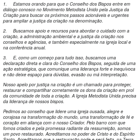
1. Estamos orando para que o Conselho dos Bispos entre em
diálogo conosco no Movimento Metodista Unido pela Justiça da
Criação para buscar os próximos passos acionáveis e urgentes
para ampliar a justiça da criação na denominação.
2. Buscamos apoio e recursos para abordar o cuidado com a
criação, a administração ambiental e a justiça da criação nos
conselhos e agências, e também especialmente na igreja local e
na conferência anual.
3. E, como um começo para tudo isso, buscamos uma
declaração direta e clara do Conselho dos Bispos, seguida de uma
ação estratégica, que comunique uma liderança forte e inequívoca
e não deixe espaço para dúvidas, evasão ou má interpretação.
Nosso apelo por justiça na criação é um chamado para proteger,
restaurar e compartilhar corretamente os dons da criação em prol
da comunidade de toda a criação. A Igreja Metodista Unida precisa
da liderança de nossos bispos.
Pedimos ao conselho que lidere uma igreja ousada, alegre e
corajosa na transformação do mundo, uma transformação de fé e
coração em aliança com o nosso Criador. Pelo barro com que
fomos criados e pela promessa radiante da ressurreição, somos
um povo restaurado. Acreditamos no poder de Cristo e do Espírito
Santo. Acreditamos que a restauração pode e será feita, na Terra