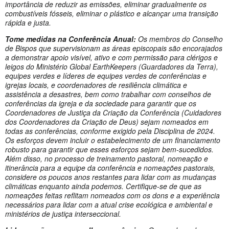
importância de reduzir as emissões, eliminar gradualmente os
combustíveis fósseis, eliminar o plástico e alcançar uma transição
rápida e justa.
Tome medidas na Conferência Anual:
Os membros do Conselho
de Bispos que supervisionam as áreas episcopais são encorajados
a demonstrar apoio visível, ativo e com permissão para clérigos e
leigos do Ministério Global EarthKeepers (Guardadores da Terra),
equipes verdes e líderes de equipes verdes de conferências e
igrejas locais, e coordenadores de resiliência climática e
assistência a desastres, bem como trabalhar com conselhos de
conferências da igreja e da sociedade para garantir que os
Coordenadores de Justiça da Criação da Conferência (Cuidadores
dos Coordenadores da Criação de Deus) sejam nomeados em
todas as conferências, conforme exigido pela Disciplina de 2024.
Os esforços devem incluir o estabelecimento de um financiamento
robusto para garantir que esses esforços sejam bem-sucedidos.
Além disso, no processo de treinamento pastoral, nomeação e
itinerância para a equipe da conferência e nomeações pastorais,
considere os poucos anos restantes para lidar com as mudanças
climáticas enquanto ainda podemos. Certifique-se de que as
nomeações feitas reflitam nomeados com os dons e a experiência
necessários para lidar com a atual crise ecológica e ambiental e
ministérios de justiça interseccional.