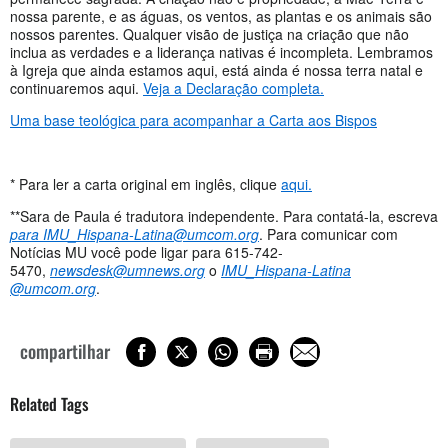
nossa parente, e as águas, os ventos, as plantas e os animais são
nossos parentes. Qualquer visão de justiça na criação que não
inclua as verdades e a liderança nativas é incompleta. Lembramos
à Igreja que ainda estamos aqui, está ainda é nossa terra natal e
continuaremos aqui.
Veja a Declaração completa.
Uma base teológica para acompanhar a Carta aos Bispos
* Para ler a carta original em inglês, clique
aqui.
**Sara de Paula é tradutora independente. Para contatá-la, escreva
para
IMU_Hispana-Latina@umcom.org
. Para comunicar com
Notícias MU você pode ligar para 615-742-
5470,
newsdesk@umnews.org
o
IMU_Hispana-Latina
@umcom.org
.
compartilhar
Related Tags