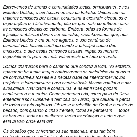
Escrevemos de igrejas e comunidades locais, principalmente nos
Estados Unidos, e confessamos que os Estados Unidos têm as
maiores emissões per capita, continuam a expandir oleodutos e
exportações e, historicamente, são os que mais contribuem para
as emissões globais de carbono. Embora todas as formas de
injustiça ambiental devam ser sanadas, reconhecemos que, nos
Estados Unidos e em outros lugares, o uso contínuo de
combustíveis fósseis continua sendo a principal causa das
emissões, e que essas emissões causam impactos mortais,
especialmente para os mais vulneráveis em todo o mundo.
Somos chamados para o caminho que conduz à vida. No entanto,
apesar de há muito tempo conhecermos os malefícios da queima
de combustíveis fósseis e a necessidade de interromper novos
projetos, a infraestrutura para combustíveis fósseis continua a ser
subsidiada, financiada e construída, e as emissões globais
continuam a aumentar. Como podemos nós, como povo de Deus,
entender isso? Observe a teimosia do Faraó, que causou a perda
de todos os primogênitos. Observe a rebelião de Corá e o custo do
pecado, pois quando o chão tremeu, todos se perderam — todos
os homens, todas as mulheres, todas as crianças e tudo o que
estava vivo onde estavam.
Os desafios que enfrentamos são materiais, mas também
profundamente espirituais. Lutamos lado a lado contra a lama