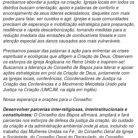
precisamos abordar a justiça na criação. Igrejas locais em todos os
distritos buscam orientação, apoio e palavras de conforto e
encorajamento de seus líderes eclesiásticos, daqueles com mais
poder para falar, ser ouvidos e agir. Igrejas e suas comunidades
precisam de esperança e mobilização estratégica para preparação,
resiliência e rápida descarbonização, tomando medidas para a
redução imediata das emissões de combustíveis fósseis e com
atenção especial aos danos causados aos mais vulneráveis.
Precisamos passar das palavras à ação para enfrentar as crises
espirituais e ecológicas que afligem a Criação de Deus. Observem
os esforços da Igreja Anglicana no Reino Unido e inspirem-se!
Buscamos a liderança do Conselho de Bispos para liderar e apoiar
ações estratégicas em prol da Criação de Deus, juntamente com
as igrejas locais, conferências, Coordenadores de Justiça na
Criação das Conferências e o Movimento Metodista Unido pela
Justiça na Criação (UMCJM, na sigla em inglês).
Nossa esperança e orações para o Conselho:
Desenvolver parcerias inter-religiosas, interinstitucionais e
constituintes:
O Conselho dos Bispos afirmará, ampliará e fará
parcerias nos esforços de defesa da justiça da criação, do cuidado
da criação e da administração ambiental onde já atua, incluindo no
trabalho das Mulheres Unidas na Fé , do Conselho Geral da Igreja
e Sociedade, do Conselho Geral do Discipulado, do Conselho