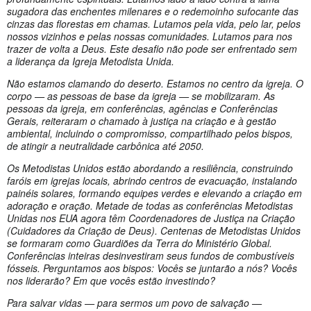
sugadora das enchentes milenares e o redemoinho sufocante das
cinzas das florestas em chamas. Lutamos pela vida, pelo lar, pelos
nossos vizinhos e pelas nossas comunidades. Lutamos para nos
trazer de volta a Deus. Este desafio não pode ser enfrentado sem
a liderança da Igreja Metodista Unida.
Não estamos clamando do deserto. Estamos no centro da igreja. O
corpo — as pessoas de base da igreja — se mobilizaram. As
pessoas da igreja, em conferências, agências e Conferências
Gerais, reiteraram o chamado à justiça na criação e à gestão
ambiental, incluindo o compromisso, compartilhado pelos bispos,
de atingir a neutralidade carbônica até 2050.
Os Metodistas Unidos estão abordando a resiliência, construindo
faróis em igrejas locais, abrindo centros de evacuação, instalando
painéis solares, formando equipes verdes e elevando a criação em
adoração e oração. Metade de todas as conferências Metodistas
Unidas nos EUA agora têm Coordenadores de Justiça na Criação
(Cuidadores da Criação de Deus). Centenas de Metodistas Unidos
se formaram como Guardiões da Terra do Ministério Global.
Conferências inteiras desinvestiram seus fundos de combustíveis
fósseis. Perguntamos aos bispos: Vocês se juntarão a nós? Vocês
nos liderarão? Em que vocês estão investindo?
Para salvar vidas — para sermos um povo de salvação —