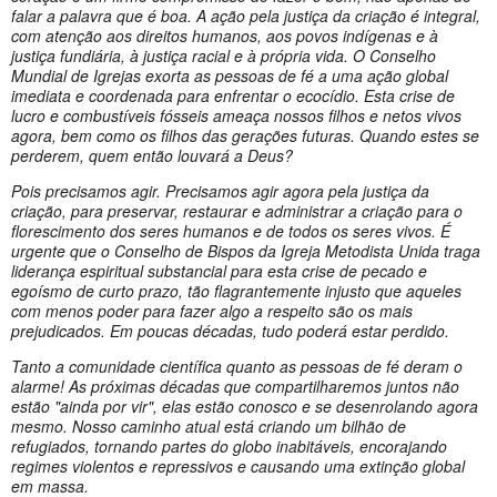
falar a palavra que é boa. A ação pela justiça da criação é integral,
com atenção aos direitos humanos, aos povos indígenas e à
justiça fundiária, à justiça racial e à própria vida. O Conselho
Mundial de Igrejas exorta as pessoas de fé a uma ação global
imediata e coordenada para enfrentar o ecocídio. Esta crise de
lucro e combustíveis fósseis ameaça nossos filhos e netos vivos
agora, bem como os filhos das gerações futuras. Quando estes se
perderem, quem então louvará a Deus?
Pois precisamos agir. Precisamos agir agora pela justiça da
criação, para preservar, restaurar e administrar a criação para o
florescimento dos seres humanos e de todos os seres vivos. É
urgente que o Conselho de Bispos da Igreja Metodista Unida traga
liderança espiritual substancial para esta crise de pecado e
egoísmo de curto prazo, tão flagrantemente injusto que aqueles
com menos poder para fazer algo a respeito são os mais
prejudicados. Em poucas décadas, tudo poderá estar perdido.
Tanto a comunidade científica quanto as pessoas de fé deram o
alarme! As próximas décadas que compartilharemos juntos não
estão "ainda por vir", elas estão conosco e se desenrolando agora
mesmo. Nosso caminho atual está criando um bilhão de
refugiados, tornando partes do globo inabitáveis, encorajando
regimes violentos e repressivos e causando uma extinção global
em massa.