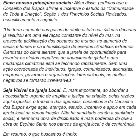
Eleve nossos princípios sociais:
Além disso, pedimos que o
Conselho dos Bispos afirme e incentive o estudo da “Comunidade
de Toda a Criação”, Seção 1 dos Princípios Sociais Revisados,
especificamente o seguinte:
"Um forte aumento nos gases de efeito estufa nas últimas décadas
já resultou em uma elevação constante do nível do mar, na
crescente acidificação dos oceanos do mundo, no aumento de
secas e fomes e na intensificação de eventos climáticos extremos.
Cientistas do clima alertam que a janela de oportunidade para
reverter os efeitos negativos do aquecimento global e das
mudanças climáticas está se fechando rapidamente. Sem uma
ação coordenada de indivíduos, igrejas, comunidades, acionistas,
empresas, governos e organizações internacionais, os efeitos
negativos se tornarão irreversíveis."
Seja Visível na Igreja Local:
E, mais importante, ao abordar a
necessidade urgente de ampliar a justiça na criação, pelas razões
aqui expostas, o trabalho das agências, conselhos e do Conselho
dos Bispos exige ação, atenção, estudo, incentivo e apoio em cada
igreja local da denominação. Não há santidade senão a santidade
social, e nenhuma obra de discipulado é mais poderosa do que a
obra do Espírito Santo nos bancos da igreja local e da conferência.
Em resumo, o que buscamos é triplo: