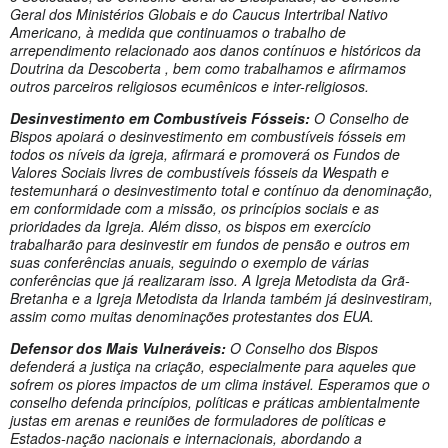
Geral dos Ministérios Globais e do Caucus Intertribal Nativo
Americano, à medida que continuamos o trabalho de
arrependimento relacionado aos danos contínuos e históricos da
Doutrina da Descoberta , bem como trabalhamos e afirmamos
outros parceiros religiosos ecumênicos e inter-religiosos.
Desinvestimento em Combustíveis Fósseis:
O Conselho de
Bispos apoiará o desinvestimento em combustíveis fósseis em
todos os níveis da igreja, afirmará e promoverá os Fundos de
Valores Sociais livres de combustíveis fósseis da Wespath e
testemunhará o desinvestimento total e contínuo da denominação,
em conformidade com a missão, os princípios sociais e as
prioridades da Igreja. Além disso, os bispos em exercício
trabalharão para desinvestir em fundos de pensão e outros em
suas conferências anuais, seguindo o exemplo de várias
conferências que já realizaram isso. A Igreja Metodista da Grã-
Bretanha e a Igreja Metodista da Irlanda também já desinvestiram,
assim como muitas denominações protestantes dos EUA.
Defensor dos Mais Vulneráveis:
O Conselho dos Bispos
defenderá a justiça na criação, especialmente para aqueles que
sofrem os piores impactos de um clima instável. Esperamos que o
conselho defenda princípios, políticas e práticas ambientalmente
justas em arenas e reuniões de formuladores de políticas e
Estados-nação nacionais e internacionais, abordando a