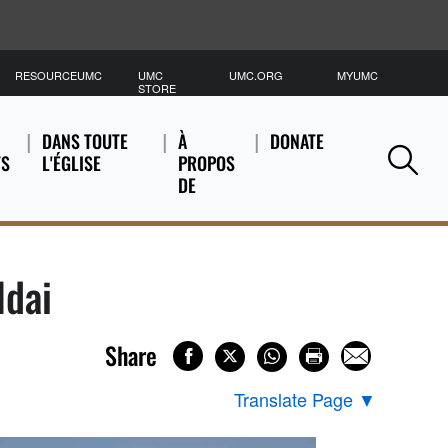
RESOURCEUMC
UMC
UMC.ORG
MYUMC
C
STORE
DANS TOUTE
À
DONATE
TS
L'ÉGLISE
PROPOS
Se
DE
Idai
Share
Translate Page
▼